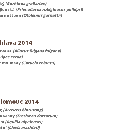
lký
(Burhinus grallarius)
jlonská
(Prionailurus rubiginosus phillipsi)
arnettova
(Otolemur garnettii)
ihlava 2014
ervená
(Ailurus fulgens fulgens)
ulpes zerda)
lomounský
(Corucia zebrata)
lomouc 2014
ng
(Arctictis binturong)
anadský
(Erethizon dorsatum)
pní
(Aquilla nipalensis)
odní
(Liasis mackloti)