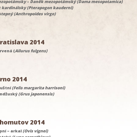
ezopotámsky – Daněk mezopotámský (Dama mesopotamica)
 kardinálsky (Pterapogon kauderni)
stepný (Anthropoides virgo)
ratislava 2014
rvená
(
Ailurus fulgens)
rno 2014
uštní
(Felis margarita harrisoni)
andžuský
(Grus japonensis)
homutov 2014
pní – arkal
(Ovis vignei)