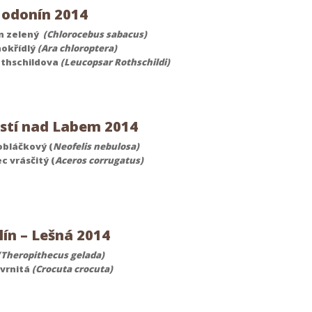
odonín 2014
n zelený
(Chlorocebus sabacus)
nokřídlý
(Ara chloroptera)
thschildova
(Leucopsar Rothschildi)
stí nad Labem 2014
obláčkový (
Neofelis nebulosa)
c vrásčitý (
Aceros corrugatus)
ín – Lešná 2014
(Theropithecus gelada)
vrnitá
(Crocuta crocuta)