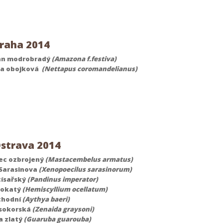
raha 2014
n modrobradý
(Amazona f.festiva)
ka obojková
(Nettapus coromandelianus)
strava 2014
ec ozbrojený
(Mastacembelus armatus)
Sarasinova
(Xenopoecilus sarasinorum)
císařský
(Pandinus imperator)
 okatý
(Hemiscyllium ocellatum)
chodní
(Aythya baeri)
 sokorská
(Zenaida graysoni)
 zlatý
(Guaruba guarouba)