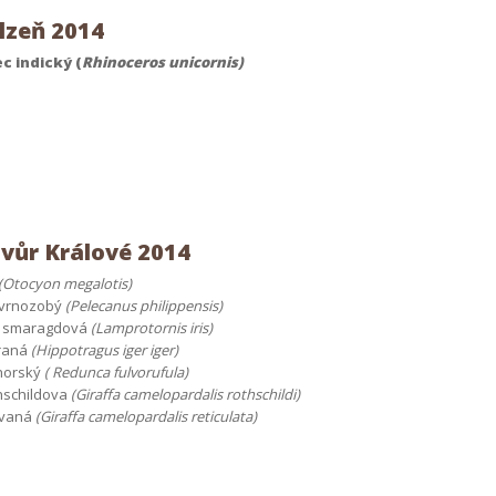
lzeň 2014
c indický (
Rhinoceros unicornis)
vůr Králové 2014
(Otocyon megalotis)
kvrnozobý
(Pelecanus philippensis)
v smaragdová
(Lamprotornis iris)
vraná
(Hippotragus iger iger)
horský
( Redunca fulvorufula)
hschildova
(Giraffa camelopardalis rothschildi)
ovaná
(Giraffa camelopardalis reticulata)