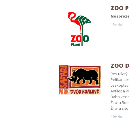
ZOO P
Nosorože
Číst dál
ZOO D
Pes ušatý
Pelikán s
Leskopte
Antilopa 
Bahnivec 
Žirafa Rot
Žirafa síť
Číst dál