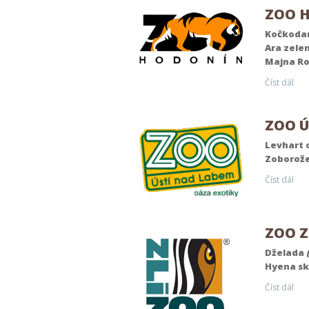
ZOO H
Kočkoda
Ara zele
Majna Ro
Číst dál
ZOO Ú
Levhart 
Zoborože
Číst dál
ZOO Zl
Dželada
Hyena sk
Číst dál