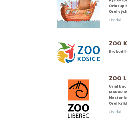
Rys karp
Orlosup 
Orel výc
Číst dál
ZOO K
Krokodíl
ZOO L
Urial bu
Makak lví
Nestor k
Orel křik
Číst dál