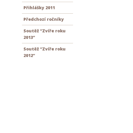
Přihlášky 2011
Předchozí ročníky
Soutěž “Zvíře roku
2013”
Soutěž “Zvíře roku
2012”