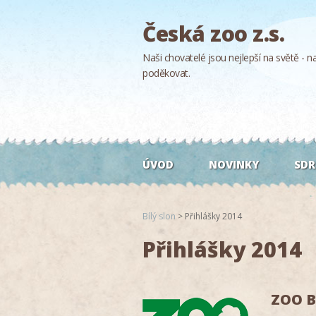
Česká zoo z.s.
Naši chovatelé jsou nejlepší na světě - naš
poděkovat.
ÚVOD
NOVINKY
SDR
Bílý slon
>
Přihlášky 2014
Přihlášky 2014
ZOO B