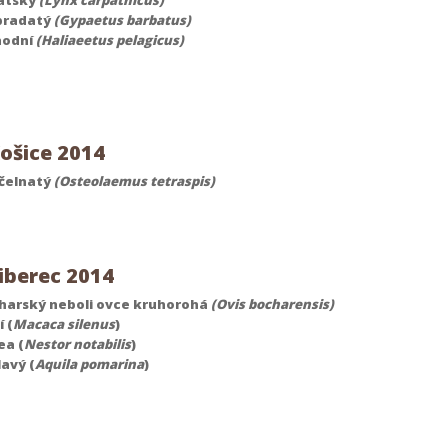
atský
(Lynx carpathicus)
bradatý
(Gypaetus barbatus)
hodní
(Haliaeetus pelagicus)
ošice 2014
 čelnatý
(Osteolaemus tetraspis)
iberec 2014
charský neboli ovce kruhorohá
(Ovis bocharensis)
 (
Macaca silenus
)
ea (
Nestor notabilis
)
lavý (
Aquila pomarina
)