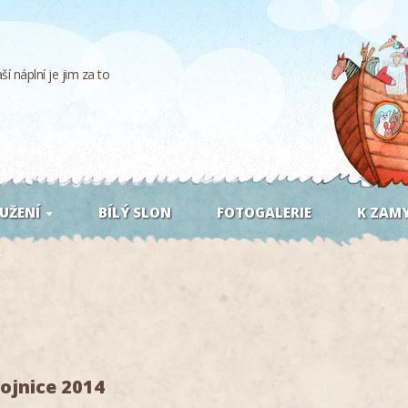
í náplní je jim za to
UŽENÍ
BÍLÝ SLON
FOTOGALERIE
K ZAMY
ojnice 2014