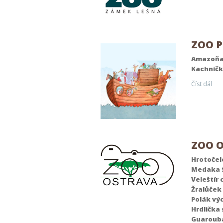
ZOO P
Amazoňa
Kachnič
Číst dál
ZOO O
Hrotočel
Medaka 
Veleštír 
Žralůček
Polák vý
Hrdlička
Guarouba