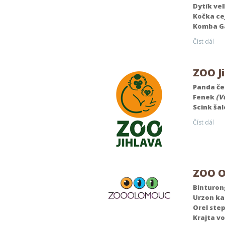
Dytík ve
Kočka ce
Komba G
Číst dál
ZOO J
Panda č
Fenek
(V
Scink ša
Číst dál
ZOO O
Binturo
Urzon k
Orel ste
Krajta v