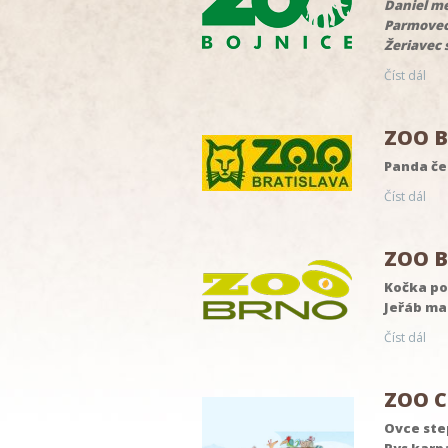
Daniel m
Parmovec
Žeriavec 
Číst dál
ZOO B
Panda če
Číst dál
ZOO B
Kočka po
Jeřáb m
Číst dál
ZOO C
Ovce ste