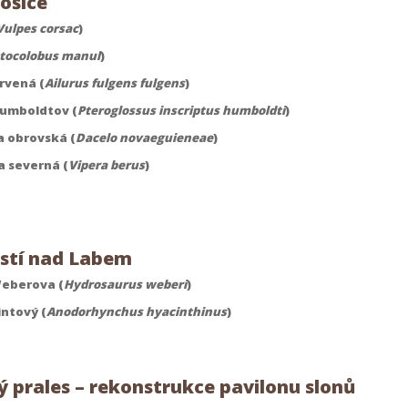
ošice
Vulpes corsac
)
tocolobus manul
)
rvená (
Ailurus fulgens fulgens
)
Humboldtov (
Pteroglossus inscriptus humboldti
)
 obrovská (
Dacelo novaeguieneae
)
a severná (
Vipera berus
)
stí nad Labem
eberova (
Hydrosaurus weberi
)
intový (
Anodorhynchus hyacinthinus
)
ý prales – rekonstrukce pavilonu slonů