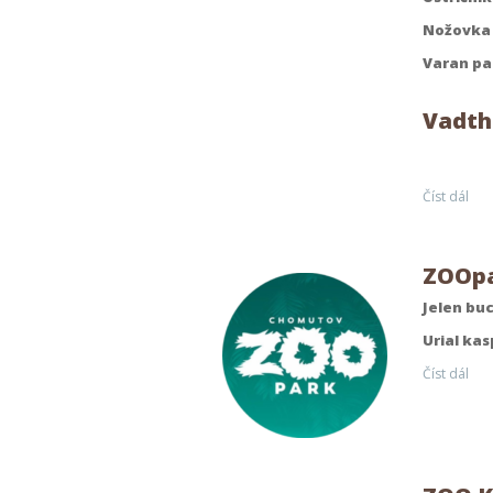
Nožovka 
Varan pa
Vadth
Číst dál
ZOOp
Jelen bu
Urial kas
Číst dál