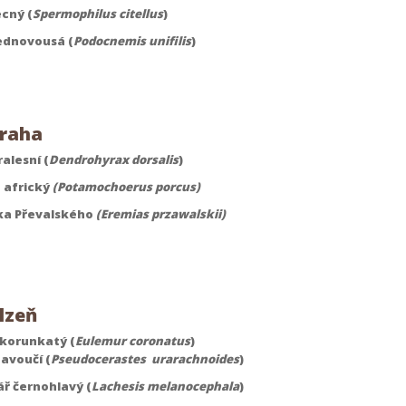
ecný (
Spermophilus citellus
)
ednovousá (
Podocnemis unifilis
)
raha
alesní
(
Dendrohyrax dorsalis
)
 africký
(Potamochoerus porcus)
ka Převalského
(Eremias przawalskii)
lzeň
korunkatý (
Eulemur coronatus
)
avoučí (
Pseudocerastes urarachnoides
)
ář černohlavý (
Lachesis melanocephala
)