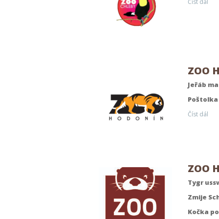
Číst dál
ZOO H
Jeřáb ma
Poštolka j
Číst dál
ZOO H
Tygr ussw
Zmije Sc
Kočka po