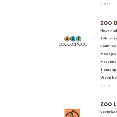
Číst dál
ZOO 
Husa mal
Zoborože
Kalimiko 
Medojed 
Mraveneč
Siamang 
Urzon ka
Číst dál
ZOO L
veverka 