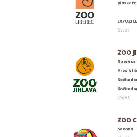
ploskore
EXPOZICE
Číst dál
ZOO J
Gueréza 
Hrošík lib
Kočkodan
Kočkoda
Číst dál
ZOO C
Savana –