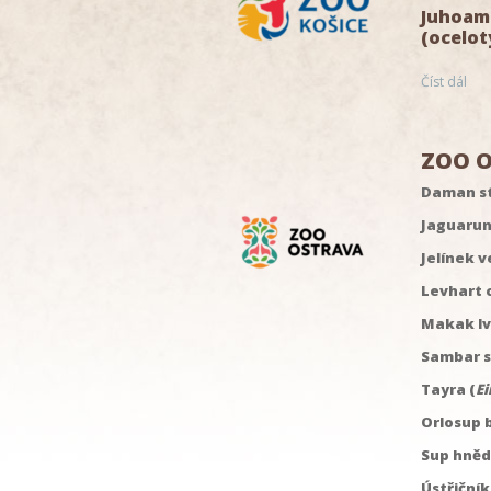
Juhoame
(ocelot
Číst dál
ZOO O
Daman s
Jaguarun
Jelínek v
Levhart c
Makak lví
Sambar s
Tayra (
Ei
Orlosup 
Sup hněd
Ústřičník