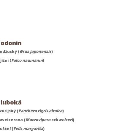
odonín
ndžuský (
Grus japonensis
)
ižní (
Falco naumanni
)
luboká
urijský (
Panthera tigris altaica
)
hweizerova (
Macrovipera schweizeri
)
uštní (
Felis margarita
)