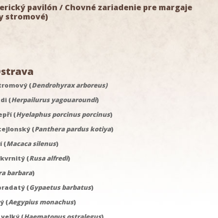
rický pavilón / Chovné zariadenie pre margaje
y stromové)
strava
tromový (
Dendrohyrax arboreus)
di (
Herpailurus yagouaroundi
)
epří (
Hyelaphus porcinus porcinus
)
ejlonský (
Panthera pardus kotiya
)
 (
Macaca silenus
)
kvrnitý (
Rusa alfredi
)
ra barbara
)
bradatý (
Gypaetus barbatus
)
ý (
Aegypius monachus
)
 velký (
Haematopus ostralegus
)