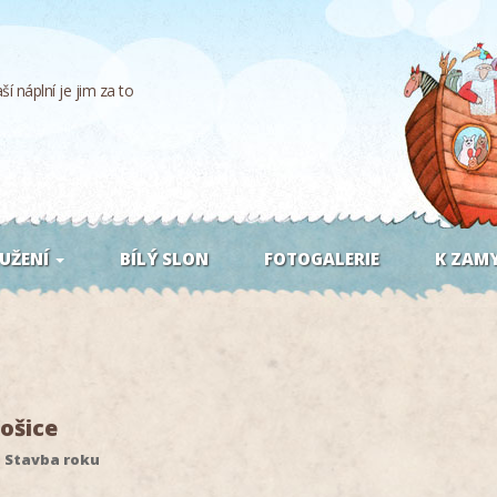
í náplní je jim za to
UŽENÍ
BÍLÝ SLON
FOTOGALERIE
K ZAMY
ošice
a Stavba roku