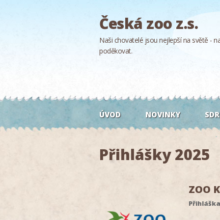
Česká zoo z.s.
Naši chovatelé jsou nejlepší na světě - naš
poděkovat.
ÚVOD
NOVINKY
SDR
Přihlášky 2025
ZOO K
Přihlášk