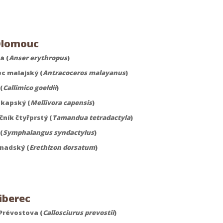
Olomouc
á (
Anser erythropus
)
c malajský (
Antracoceros malayanus
)
(
Callimico goeldii
)
kapský (
Mellivora capensis
)
ník čtyřprstý (
Tamandua tetradactyla
)
(
Symphalangus syndactylus
)
nadský (
Erethizon dorsatum
)
iberec
Prévostova (
Callosciurus prevostii
)