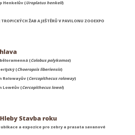
p Henkelův (
Uroplatus henkeli
)
 TROPICKÝCH ŽAB A JEŠTĚRŮ V PAVILONU ZOOEXPO
ihlava
běloramenná (
Colobus polykomos
)
erijský (
Choeropsis liberiensis
)
 Rolowayův (
Cercopithecus roloway
)
n Lowéův (
Cercopithecus lowei
)
Hleby Stavba roku
 ubikace a expozice pro zebry a prasata savanové