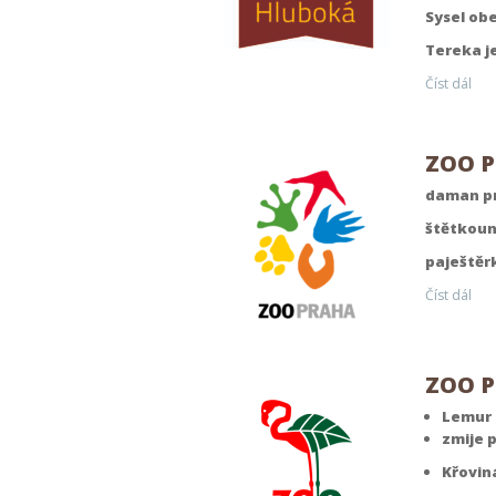
Sysel ob
Tereka j
Číst dál
ZOO P
daman pr
štětkoun
paještěr
Číst dál
ZOO P
Lemur 
zmije p
Křovin