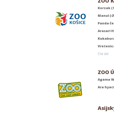
ZOO K
Korzak (
Manul (
O
Panda če
Arasari 
Kukabura
Vretenic
Číst dál
ZOO Ú
Agama W
Ara hyac
Asijsk