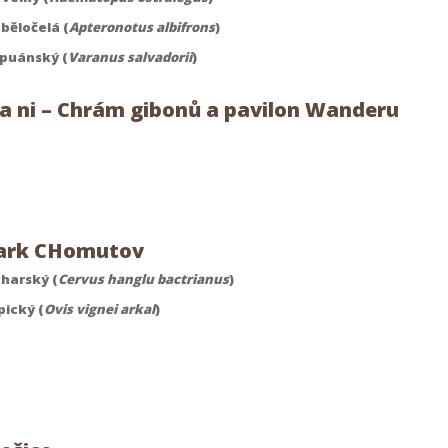
běločelá (
Apteronotus albifrons
)
puánský (
Varanus salvadorii
)
a ni – Chrám gibonů a pavilon Wanderu
ark CHomutov
charský (
Cervus hanglu bactrianus
)
pický (
Ovis vignei arkal
)