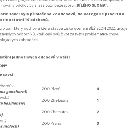
inovaný odchov by si zasloužil bezesporu
„BÍLÉHO SLONA“.
rie savci bylo přihlášeno 22 odchovů, do kategorie ptáci 18 a
orie ostatní 10 odchovů.
 o tom, který odchov a která stavba získá ocenění BÍLÝ SLON 2022, určuje
závislých odborníků, kteří celý svůj život zasvětili problematice chovu
oologických zahradách.
——————————————————————————————————–
stění jednotlivých odchovů v otěži
ON“
e savci
zhornův
ZOO Plzeň
4
bus ganzhorni)
ovská
ZOO Zlín-Lešná
1
a basiliensis)
ZOO Chomutov
2
o)
brný
ZOO Praha
3
es moloch)