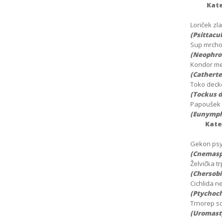
Kate
Loriček zl
(Psittacul
Sup mrcho
(Neophro
Kondor me
(Catherte
Toko dec
(Tockus d
Papoušek 
(Eunymph
Kate
Gekon psy
(Cnemaspi
Želvička tr
(Chersobi
Cichlida n
(Ptychoch
Trnorep s
(Uromast