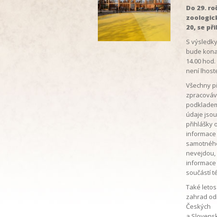
Do 29. r
zoologic
20, se př
S výsledk
bude konat
14.00 hod.
není lhost
Všechny př
zpracováv
podkladem 
údaje jsou
přihlášky 
informace 
samotného 
nevejdou, 
informace 
součástí t
Také letos
zahrad odmě
Českých
a Slovensk