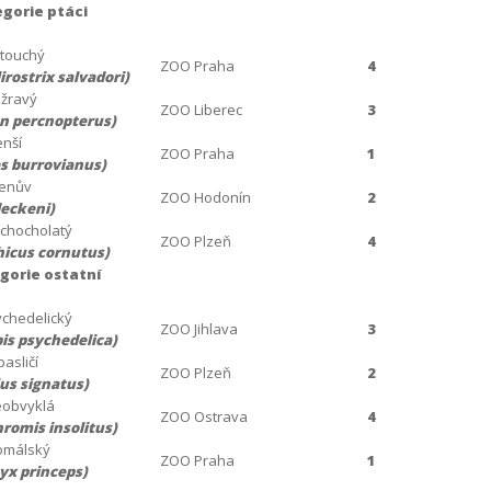
gorie ptáci
atouchý
ZOO Praha
4
irostrix salvadori)
žravý
ZOO Liberec
3
n percnopterus)
nší
ZOO Praha
1
s burrovianus)
kenův
ZOO Hodonín
2
eckeni)
chocholatý
ZOO Plzeň
4
icus cornutus)
gorie ostatní
chedelický
ZOO Jihlava
3
s psychedelica)
pasličí
ZOO Plzeň
2
us signatus)
eobvyklá
ZOO Ostrava
4
romis insolitus)
omálský
ZOO Praha
1
yx princeps)