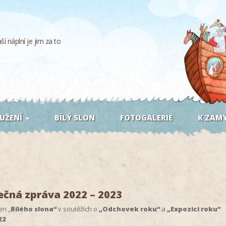
í náplní je jim za to
UŽENÍ
BÍLÝ SLON
FOTOGALERIE
K ZAMY
ečná zpráva 2022 – 2023
en „
Bílého slona“
v soutěžích o
„Odchovek roku“
a
„Expozici roku“
22