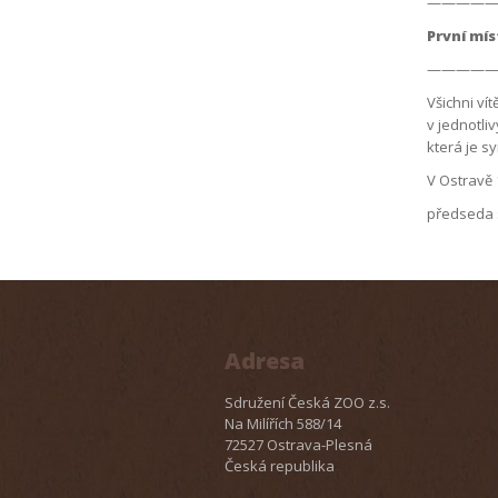
————
První mís
————
Všichni ví
v jednotliv
která je s
V Ostra
předseda 
Adresa
Sdružení Česká ZOO z.s.
Na Milířích 588/14
72527 Ostrava-Plesná
Česká republika