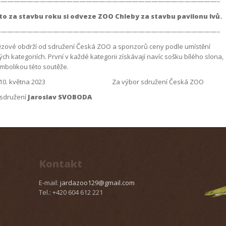
——————————————————————————————————–
to za stavbu roku si odveze ZOO Chleby za stavbu pavilonu lvů.
——————————————————————————————————–
tězové obdrží od sdružení Česká ZOO a sponzorů ceny podle umístění
ých kategoriích. První v každé kategorii získávají navíc sošku bílého slona,
ymbolikou této soutěže.
vě 10. května 2023 Za výbor sdružení Česká ZOO
sdružení
Jaroslav SVOBODA
Kontakt
E-mail:
jardazoo129@gmail.com
Tel.: +420 604 612 221