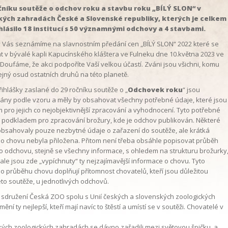
očníku soutěže o odchov roku a stavbu roku „BÍLÝ SLON“ v
kých zahradách České a Slovenské republiky, kterých je celkem
ihlásilo 18 institucí s 50 významnými odchovy a 4 stavbami.
y Vás seznámíme na slavnostním předání cen „BÍLÝ SLON“ 2022 které se
 v bývalé kapli Kapucínského kláštera ve Fulneku dne 10.května 2023 ve
 Doufáme, že akci podpoříte Vaší velkou účastí. Zváni jsou všichni, komu
ejný osud ostatních druhů na této planetě.
ihlášky zaslané do 29 ročníku soutěže o „
Odchovek roku
“ jsou
ány podle vzoru a měly by obsahovat všechny potřebné údaje, které jsou
pro jejich co nejobjektivnější zpracování a vyhodnocení. Tyto potřebné
 podkladem pro zpracování brožury, kde je odchov publikován. Některé
obsahovaly pouze nezbytné údaje o zařazení do soutěže, ale krátká
o chovu nebyla přiložena. Přitom není třeba obsáhle popisovat průběh
odchovu, stejně se všechny informace, s ohledem na strukturu brožurky
ale jsou zde „vypíchnuty“ ty nejzajímavější informace o chovu. Tyto
o průběhu chovu doplňují přítomnost chovatelů, kteří jsou důležitou
éto soutěže, u jednotlivých odchovů.
 sdružení Česká ZOO spolu s Unií českých a slovenských zoologických
ní ty nejlepší, kteří mají navíc to štěstí a umístí se v soutěži. Chovatelé v
ých zoologických zahradách se dávno zařadili mezi světovou špičku, a