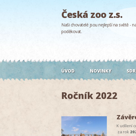
Česká zoo z.s.
Naši chovatelé jsou nejlepší na světě - naš
poděkovat.
ÚVOD
NOVINKY
SDR
Ročník 2022
Závěr
K udílení c
za rok
20