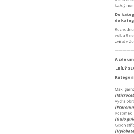
každý nom
Do katego
do kateg
Rozhodnutí
volba 9 ne
zvířat v Z
————
A zde umí
„BÍLÝ SL
Kategori
Maki garn
(Microce
Vydra obr
(Pteronur
Rosomák
(Gulo gul
Gibon stří
(Hylobat