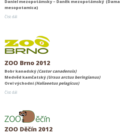
Daniel mezopotámsky – Daněk mezopotámský (Dama
mesopotamica)
Číst dál
ZOO Brno 2012
Bobr kanadský
(Castor canadensis)
Medvěd kamčatský
(Ursus arctus beringianus)
Orel východní
(Haliaeetus pelagicus)
Číst dál
ZOO Děčín 2012