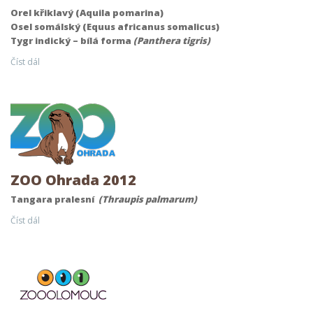
Orel křiklavý (Aquila pomarina)
Osel somálský (Equus africanus somalicus)
Tygr indický – bílá forma
(Panthera tigris)
Číst dál
ZOO Ohrada 2012
Tangara pralesní
(Thraupis palmarum)
Číst dál