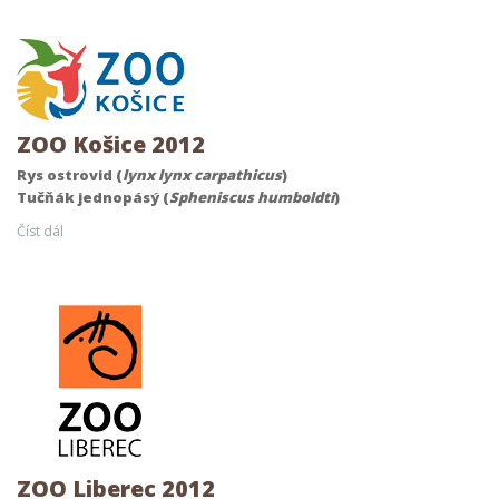
ZOO Košice 2012
Rys ostrovid (
lynx lynx carpathicus
)
Tučňák jednopásý (
Spheniscus humboldti
)
Číst dál
ZOO Liberec 2012