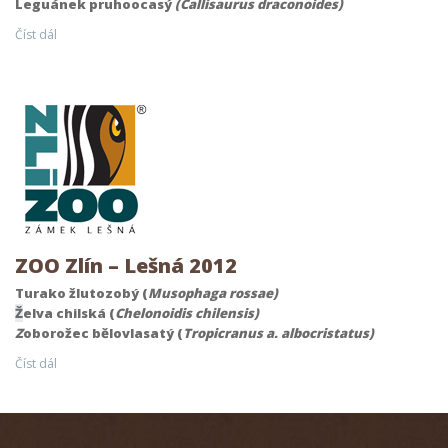
Leguánek pruhoocasý
(Callisaurus draconoides)
Číst dál
ZOO Zlín – Lešná 2012
Turako žlutozobý (
Musophaga rossae)
Ž
elva chilská (
Chelonoidis chilensis)
Z
oborožec bělovlasatý (
Tropicranus a. albocristatus)
Číst dál