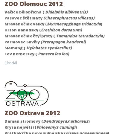
ZOO Olomouc 2012
Vačice bělobřichá (
Didelphis albiventris)
Pásovec štětinatý
(Chaetophractus villosus)
Mravenečník velký (
Myrmecopghaga tridactyla
)
Urson kanadský (
Erethizon dorsatum)
Mravenečník čtyřprstý (
Tamandua tetradactyla)
Parmovec Skvělý
(Pterapogon kauderni)
Siamang (
Hylobates syndactilus)
Lev berberský (
Pantera leo leo)
Číst dál
ZOO Ostrava 2012
Daman stromový (
Dendrohyrax arboreus
)
Krysa největší (
Phloeomys cumingi
)
Krátkokrčka novoguinejská (
Elseya novaeguineae
)