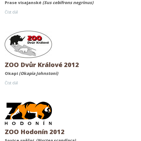
Prase visajanské
(Sus cebifrons negrinus)
Číst dál
ZOO Dvůr Králové 2012
Okapi
(Okapia Johnstoni)
Číst dál
ZOO Hodonín 2012
Sovice sněžní
(Nyctea scandiaca)