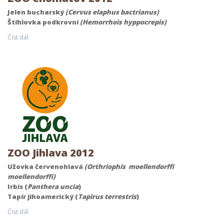
Jelen bucharský
(Cervus elaphus bactrianus)
Štíhlovka podkrovní
(Hemorrhois hyppocrepis)
Číst dál
ZOO Jihlava 2012
Užovka červenohlavá
(Orthriophis moellendorffi
moellendorffi
)
Irbis (
Panthera uncia
)
Tapír jihoamerický (
Tapirus terrestris
)
Číst dál