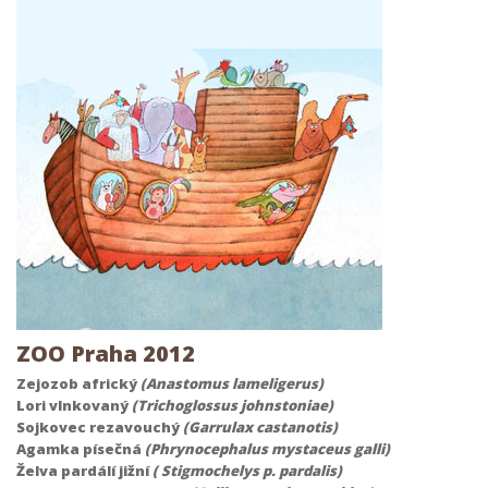
ZOO Praha 2012
Zejozob africký
(Anastomus lameligerus)
Lori vlnkovaný
(Trichoglossus johnstoniae)
Sojkovec rezavouchý
(Garrulax castanotis)
Agamka písečná
(Phrynocephalus mystaceus galli)
Želva pardálí jižní
( Stigmochelys p. pardalis)