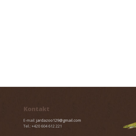
Kontakt
E-mail:
jardazoo129@gmail.com
Tel.: +420 604 612 221