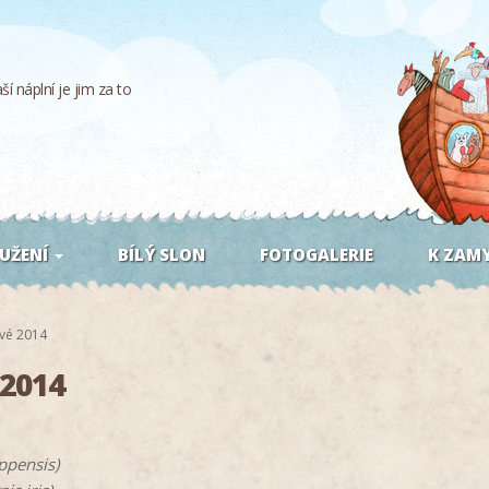
í náplní je jim za to
UŽENÍ
BÍLÝ SLON
FOTOGALERIE
K ZAMY
vé 2014
 2014
ppensis)