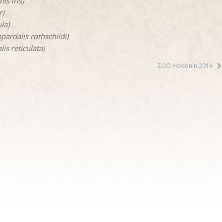
is iris)
r)
la)
pardalis rothschildi)
is reticulata)
ZOO Hodonín 2014