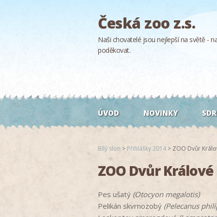
Česká zoo z.s.
Naši chovatelé jsou nejlepší na světě - naš
poděkovat.
ÚVOD
NOVINKY
SDR
Bílý slon
>
Přihlášky 2014
>
ZOO Dvůr Králo
ZOO Dvůr Králové
Pes ušatý
(Otocyon megalotis)
Pelikán skvrnozobý
(Pelecanus phili