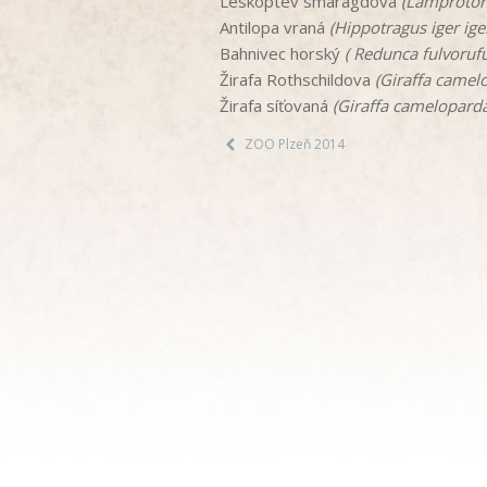
Leskoptev smaragdová
(Lamprotorn
Antilopa vraná
(Hippotragus iger ige
Bahnivec horský
( Redunca fulvorufu
Žirafa Rothschildova
(Giraffa camelo
Žirafa síťovaná
(Giraffa camelopardal
ZOO Plzeň 2014