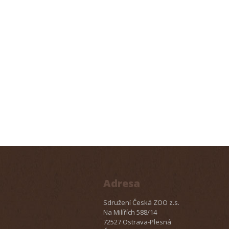
Adresa
Sdružení Česká ZOO z.s.
Na Milířích 588/14
72527 Ostrava-Plesná