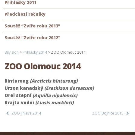
Přihlášky 2011
Předchozí ročníky
Soutěž “Zvíře roku 2013”
Soutěž “Zvíře roku 2012”
Bílý slon
>
Přihlášky 2014
>
ZOO Olomouc 2014
ZOO Olomouc 2014
Binturong
(Arctictis binturong)
Urzon kanadský
(Erethizon dorsatum)
Orel stepní
(Aquilla nipalensis)
Krajta vodní
(Liasis mackloti)
ZOO Jihlava 2014
ZOO Bojnice 2015