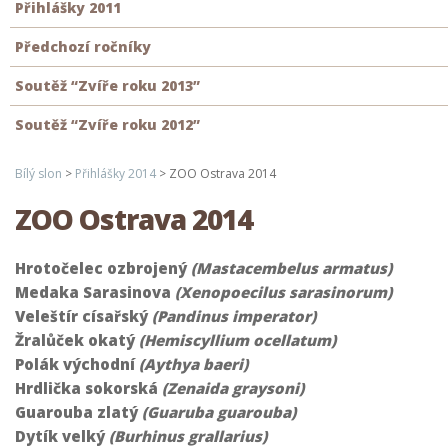
Přihlášky 2011
Předchozí ročníky
Soutěž “Zvíře roku 2013”
Soutěž “Zvíře roku 2012”
Bílý slon
>
Přihlášky 2014
>
ZOO Ostrava 2014
ZOO Ostrava 2014
Hrotočelec ozbrojený
(Mastacembelus armatus)
Medaka Sarasinova
(Xenopoecilus sarasinorum)
Veleštír císařský
(Pandinus imperator)
Žralůček okatý
(Hemiscyllium ocellatum)
Polák východní
(Aythya baeri)
Hrdlička sokorská
(Zenaida graysoni)
Guarouba zlatý
(Guaruba guarouba)
Dytík velký
(Burhinus grallarius)