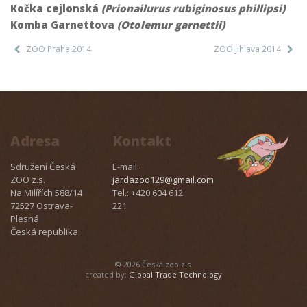
Kočka cejlonská
(Prionailurus rubiginosus phillipsi)
Komba Garnettova
(Otolemur garnettii)
ZOO Praha 2014
ZOO Jihlava 2014
Adresa
Kontakt
Sdružení Česká
E-mail:
ZOO z.s.
jardazoo129@gmail.com
Na Milířích 588/14
Tel.: +420 604 612
72527 Ostrava-
221
Plesná
Česká republika
© 2026 Česká zoo z.s.
created by:
Global Trade Technology