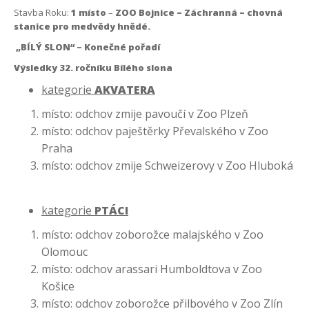
Stavba Roku:
1 místo
–
ZOO Bojnice – Záchranná – chovná
stanice pro medvědy hnědé.
„BÍLÝ SLON“ – Konečné pořadí
Výsledky 32. ročníku Bílého slona
kategorie
AKVATERA
místo: odchov zmije pavoučí v Zoo Plzeň
místo: odchov paještěrky Převalského v Zoo
Praha
místo: odchov zmije Schweizerovy v Zoo Hluboká
kategorie
PTÁCI
místo: odchov zoborožce malajského v Zoo
Olomouc
místo: odchov arassari Humboldtova v Zoo
Košice
místo: odchov zoborožce přilbového v Zoo Zlín