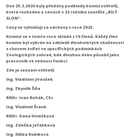
Dne 25.3.2026 byly předány podklady komisi volitelů,
která rozhodne o cenách v 32 ročníku soutěže „BÍLÝ
SLON“.
Ceny se vyhlašují za odchovy v roce 2025.
Komise se v tomto roce skládá s 10 členů. Každý člen
komise byl vybrán na základě dlouholetých zkušeností
s chovem zvířat ve specifických podmínkách
Zoologických zahrad, kde dlouhou dobu působil jako
pracovník ve vedoucí funkci.
Zde je seznam volitelů
ing. Vladislav Jiroušek
ing. Zbyněk Šíša
RNDr. Ivan Rehák, CSc.
Ing. Vladimír Šrank
RNDr. Dana Holečková
Ing. Zdeňka Jeřábková
Ing. Eliška Kubíková