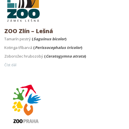
ZOO Zlín – Lešná
Tamarín pestrý
(
Saguinus bicolor
)
Kotinga tříbarvá
(
Perissocephalus tricolor
)
Zoborožec hrubozobý
(
Ceratogymna atrata
)
Číst dál