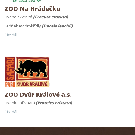
ZOO Na Hrádečku
Hyena skvrnitá
(Crocuta crocuta)
Ledňák modrokřídlý
(Dacelo leachii)
Číst dál
ZOO Dvůr Králové a.s.
Hyenka hřivnatá
(Proteles cristata)
Číst dál