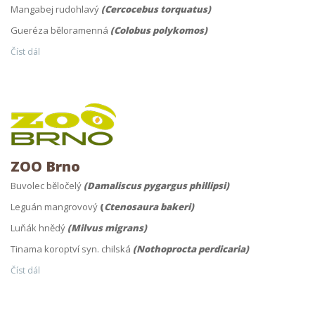
Mangabej rudohlavý
(Cercocebus torquatus)
Gueréza běloramenná
(Colobus polykomos)
Číst dál
ZOO Brno
Buvolec běločelý
(Damaliscus pygargus phillipsi)
Leguán mangrovový
(
Ctenosaura bakeri)
Luňák hnědý
(Milvus migrans)
Tinama koroptví syn. chilská
(Nothoprocta perdicaria)
Číst dál