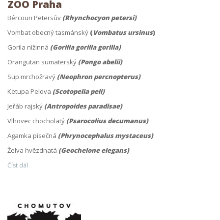
ZOO Praha
Bércoun Petersův
(
Rhynchocyon petersi
)
Vombat obecný tasmánský
(
Vombatus ursinus
)
Gorila nížinná
(Gorilla gorilla gorilla)
Orangutan sumaterský
(Pongo abelii)
Sup mrchožravý
(Neophron percnopterus)
Ketupa Pelova
(Scotopelia peli)
Jeřáb rajský
(Antropoides paradisae)
Vlhovec chocholatý
(Psarocolius decumanus)
Agamka písečná
(Phrynocephalus mystaceus)
Želva hvězdnatá
(Geochelone elegans)
Číst dál