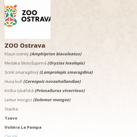
ZOO Ostrava
Klaun ostnitý
(Amphiprion biaculeatus)
Medaka šikmošupinná
(Oryzias loxolepis)
Scink smaragdový
(Lamprolepis smaragdina)
Husa kuří
(Cereopsis novaehollandiae)
Kočka rybářská
(Prionailurus viverrinus)
Lemur mongoz
(Eulemur mongoz)
Stavba:
Tsavo
Voliéra La Pampa
Číst dál