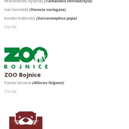
Mravenečník čtyřprstý
(Tamandua tetradactyla)
Vari černobílý
(Varecia variegata)
Kondor královský
(Sarcoramphus papa)
Číst dál
ZOO Bojnice
Panda červená
(Ailurus fulgens)
Číst dál