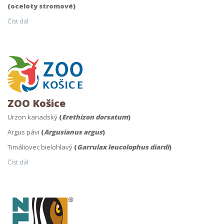
(oceloty stromové)
Číst dál
ZOO Košice
Urzon kanadský
(
Erethizon dorsatum
)
Argus pávi
(
Argusianus argus
)
Timáliovec bielohlavý
(
Garrulax leucolophus diardi
)
Číst dál