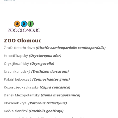
ZOO Olomouc
Žirafa Rotschildova
(Giraffa camleopardalis camleopardalis)
Hrabáč kapský
(Orycteropus afer)
Oryx jihoafrický
(Oryx gazella)
Urzon kanadský
(Erethizon dorsatum)
Pakůň běloocasý
(Connochaetes gnou)
Kozorožec kavkazský
(Capra caucasica)
Daněk Mezopotámský
(Dama mesopotamica)
Klokánek krysí
(Potorous tridactylus)
Kočka slaništní
(Oncifelis geoffroyi)