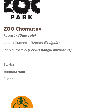
ZOO Chomutov
Rosomák
(Gulo gulo)
Charza žlutohrdlá
(Martes flavigula)
Jelen bucharský
(Cervus hanglu bactrianus)
Stavba :
Medúzárium
Číst dál