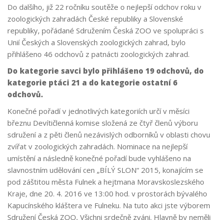
Do dalšího, již 22 ročníku soutěže o nejlepší odchov roku v
zoologických zahradách České republiky a Slovenské
republiky, pořádané Sdružením Česká ZOO ve spolupráci s
Unií Českých a Slovenských zoologických zahrad, bylo
přihlášeno 46 odchovů z patnácti zoologických zahrad.
Do kategorie savci bylo přihlášeno 19 odchovů, do
kategorie ptáci 21 a do kategorie ostatní 6
odchovů.
Konečné pořadí v jednotlivých kategoriích určí v měsíci
březnu Devítičlenná komise složená ze čtyř členů výboru
sdružení a z pěti členů nezávislých odborníků v oblasti chovu
zvířat v zoologických zahradách. Nominace na nejlepší
umístění a následně konečné pořadí bude vyhlášeno na
slavnostním udělování cen „BÍLÝ SLON“ 2015, konajícím se
pod záštitou města Fulnek a hejtmana Moravskoslezského
Kraje, dne 20. 4. 2016 ve 13:00 hod. v prostorách bývalého
Kapucínského kláštera ve Fulneku. Na tuto akci jste výborem
Sdružení Česká ZOO, Všichni srdečně zváni. Hlavně by neměli