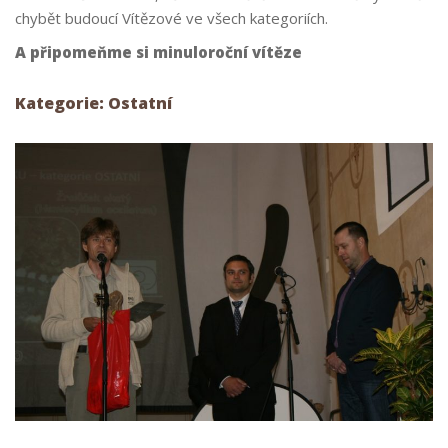
chybět budoucí Vítězové ve všech kategoriích.
A připomeňme si minuloroční vítěze
Kategorie: Ostatní