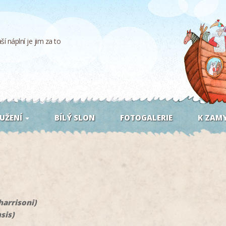
í náplní je jim za to
UŽENÍ
BÍLÝ SLON
FOTOGALERIE
K ZAMY
harrisoni)
sis)