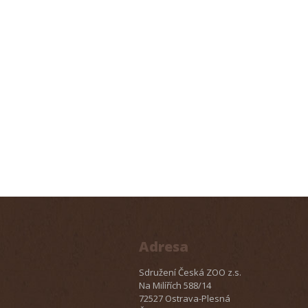
Adresa
Sdružení Česká ZOO z.s.
Na Milířích 588/14
72527 Ostrava-Plesná