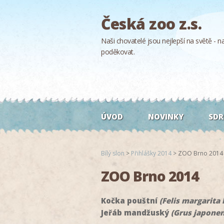
Česká zoo z.s.
Naši chovatelé jsou nejlepší na světě - naš
poděkovat.
ÚVOD
NOVINKY
SDR
Bílý slon
>
Přihlášky 2014
>
ZOO Brno 2014
ZOO Brno 2014
Kočka pouštní
(Felis margarita 
Jeřáb mandžuský
(Grus japonen