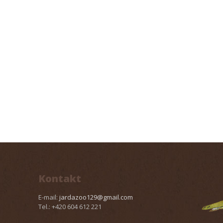
Kontakt
E-mail:
jardazoo129@gmail.com
Tel.: +420 604 612 221