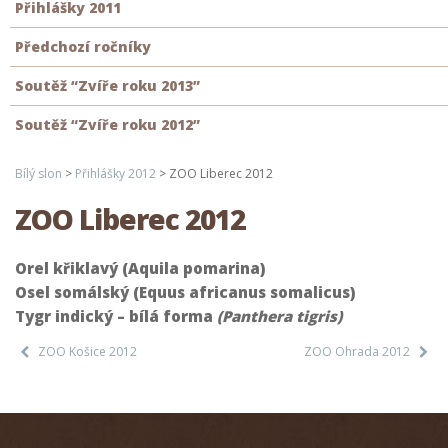
Přihlášky 2011
Předchozí ročníky
Soutěž “Zvíře roku 2013”
Soutěž “Zvíře roku 2012”
Bílý slon
>
Přihlášky 2012
>
ZOO Liberec 2012
ZOO Liberec 2012
Orel křiklavý (Aquila pomarina)
Osel somálský (Equus africanus somalicus)
Tygr indický – bílá forma
(Panthera tigris)
ZOO Košice 2012
ZOO Ohrada 2012