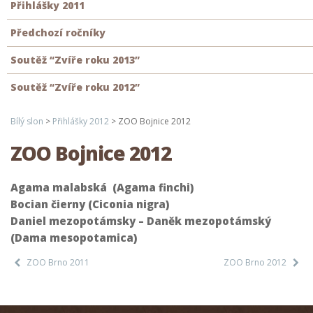
Přihlášky 2011
Předchozí ročníky
Soutěž “Zvíře roku 2013”
Soutěž “Zvíře roku 2012”
Bílý slon
>
Přihlášky 2012
>
ZOO Bojnice 2012
ZOO Bojnice 2012
Agama malabská (Agama finchi)
Bocian čierny (Ciconia nigra)
Daniel mezopotámsky – Daněk mezopotámský
(Dama mesopotamica)
ZOO Brno 2011
ZOO Brno 2012