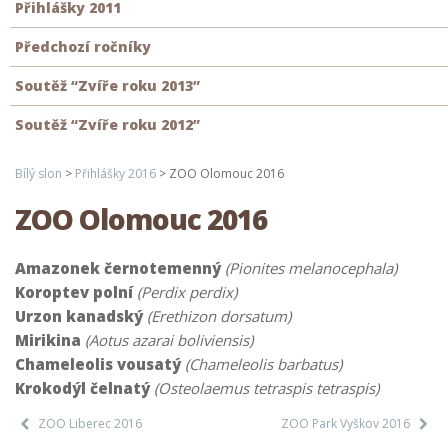
Přihlášky 2011
Předchozí ročníky
Soutěž “Zvíře roku 2013”
Soutěž “Zvíře roku 2012”
Bílý slon
>
Přihlášky 2016
>
ZOO Olomouc 2016
ZOO Olomouc 2016
Amazonek černotemenný
(Pionites melanocephala)
Koroptev polní
(Perdix perdix)
Urzon kanadský
(Erethizon dorsatum)
Mirikina
(Aotus azarai boliviensis)
Chameleolis vousatý
(Chameleolis barbatus)
Krokodýl čelnatý
(Osteolaemus tetraspis tetraspis)
ZOO Liberec 2016
ZOO Park Vyškov 2016