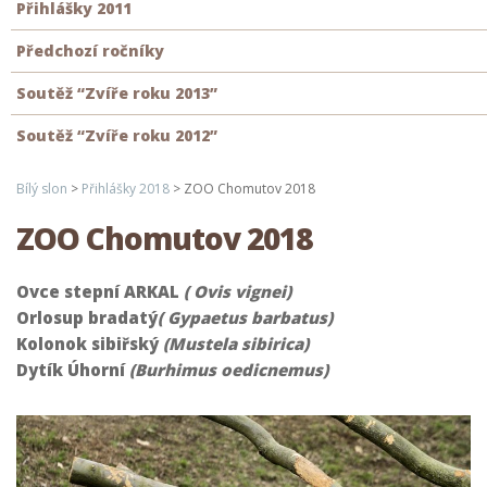
Přihlášky 2011
Předchozí ročníky
Soutěž “Zvíře roku 2013”
Soutěž “Zvíře roku 2012”
Bílý slon
>
Přihlášky 2018
>
ZOO Chomutov 2018
ZOO Chomutov 2018
Ovce stepní ARKAL
( Ovis vignei)
Orlosup bradatý
( Gypaetus barbatus)
Kolonok sibiřský
(Mustela sibirica)
Dytík Úhorní
(Burhimus oedicnemus)