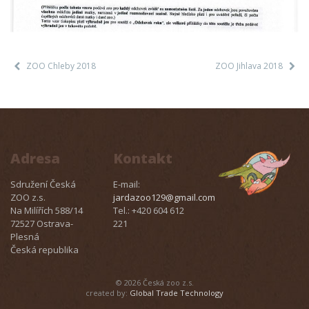
ZOO Chleby 2018
ZOO Jihlava 2018
Adresa
Kontakt
Sdružení Česká
E-mail:
ZOO z.s.
jardazoo129@gmail.com
Na Milířích 588/14
Tel.: +420 604 612
72527 Ostrava-
221
Plesná
Česká republika
© 2026 Česká zoo z.s.
created by:
Global Trade Technology