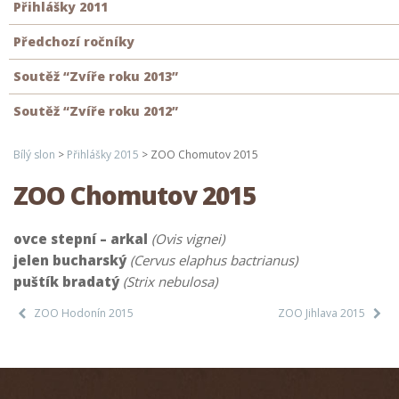
Přihlášky 2011
Předchozí ročníky
Soutěž “Zvíře roku 2013”
Soutěž “Zvíře roku 2012”
Bílý slon
>
Přihlášky 2015
>
ZOO Chomutov 2015
ZOO Chomutov 2015
ovce stepní – arkal
(Ovis vignei)
jelen bucharský
(Cervus elaphus bactrianus)
puštík bradatý
(Strix nebulosa)
ZOO Hodonín 2015
ZOO Jihlava 2015