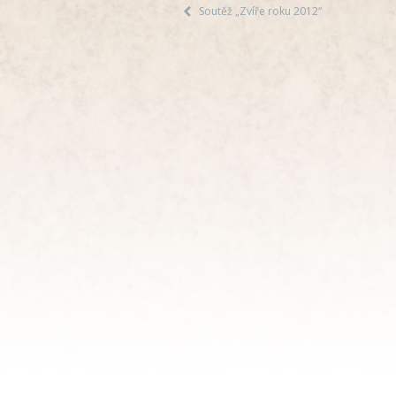
Soutěž „Zvíře roku 2012“