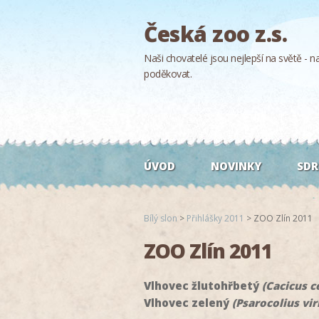
Česká zoo z.s.
Naši chovatelé jsou nejlepší na světě - naš
poděkovat.
ÚVOD
NOVINKY
SDR
Bílý slon
>
Přihlášky 2011
>
ZOO Zlín 2011
ZOO Zlín 2011
Vlhovec žlutohřbetý
(Cacicus c
Vlhovec zelený
(Psarocolius vir