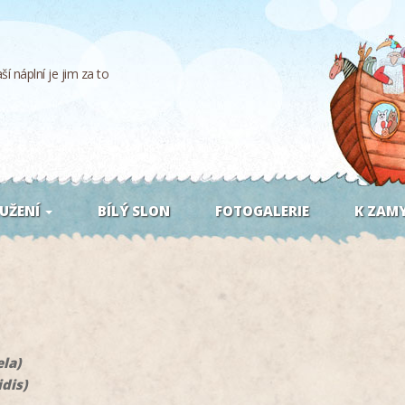
í náplní je jim za to
UŽENÍ
BÍLÝ SLON
FOTOGALERIE
K ZAMY
ela)
idis)