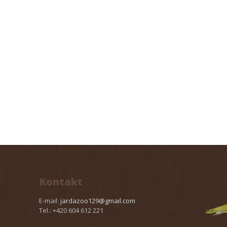
Kontakt
E-mail:
jardazoo129@gmail.com
Tel.: +420 604 612 221