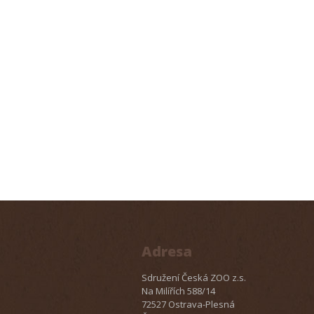
Adresa
Sdružení Česká ZOO z.s.
Na Milířích 588/14
72527 Ostrava-Plesná