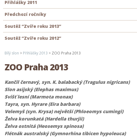
Přihlášky 2011
Předchozí ročníky
Soutěž “Zvíře roku 2013”
Soutěž “Zvíře roku 2012”
Bílý slon
>
Přihlášky 2013
>
ZOO Praha 2013
ZOO Praha 2013
Kančil černavý, syn. K. balabacký (Tragulus nigricans)
Slon asijský (Elephas maximus)
Svišť lesní
(Marmota monax)
Tayra, syn. Hyrare (Eira barbara)
Velemyš (syn. Krysa) největší (Phloeomys cumingi)
Želva korunkatá (Hardella thurjii)
Želva ostnitá (Heosemys spinosa)
Flétnák australský (Gymnorhina tibicen hypoleuca)