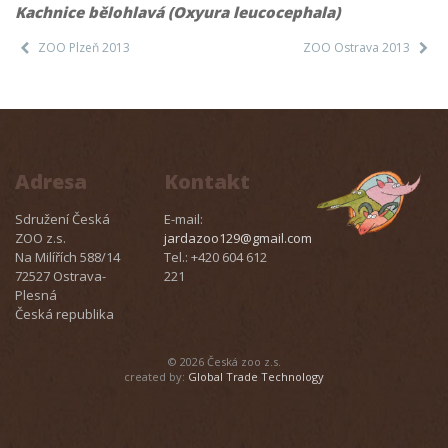
Kachnice bělohlavá (Oxyura leucocephala)
ZOO Plzeň 2013
ZOO Ostrava 2013
Adresa
Kontakt
Sdružení Česká
E-mail:
ZOO z.s.
jardazoo129@gmail.com
Na Milířích 588/14
Tel.: +420 604 612
72527 Ostrava-
221
Plesná
Česká republika
© 2026 Česká zoo z.s.
created by:
Global Trade Technology