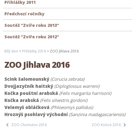
Přihlášky 2011
Předchozí ročníky
Soutěž “Zvíře roku 2013”
Soutěž “Zvíře roku 2012”
Bílý slon
>
Přihlášky 2016
>
ZOO Jihlava 2016
ZOO Jihlava 2016
Scink šalomounský
(Corucia zebrata)
Dvojjazyčník haitský
(Diploglossus warreni)
Kočka pouštní arabská
(Felis margarita harrisoni)
Kočka arabská
(Felis silvestris gordoni)
Velemyš obláčková
(Phloeomys pallidus)
Hroznýš psohlavý východní
(Sanzinia madagascariensis)
ZOO Chomutov 2016
ZOO Košice 2016