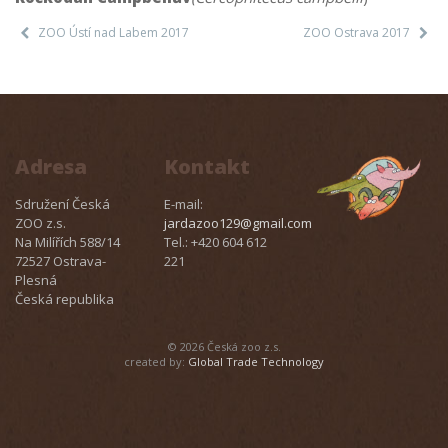
ZOO Ústí nad Labem 2017
ZOO Ostrava 2017
Adresa
Kontakt
Sdružení Česká
E-mail:
ZOO z.s.
jardazoo129@gmail.com
Na Milířích 588/14
Tel.: +420 604 612
72527 Ostrava-
221
Plesná
Česká republika
© 2026 Česká zoo z.s.
created by:
Global Trade Technology