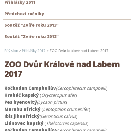
Přihlášky 2011
Předchozí ročníky
Soutěž “Zvíře roku 2013”
Soutěž “Zvíře roku 2012”
Bílý slon
>
Přihlášky 2017
>
ZOO Dvůr Králové nad Labem 2017
ZOO Dvůr Králové nad Labem
2017
Kočkodan Campbellův
(Cercophitecus campbelli
)
Hrabáč kapský
(
Orycteropus afer
)
Pes hyenovitý
(Lycaon pictus
)
Marabu africký
(
Leptoptilos crumenifer
)
Ibis jihoafrický
(Geronticus calvus
)
Liánovec kapský
(
Thelotornis capensis
)
Kočkodan Campbellův
(Cercophitecus campbelli
)