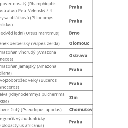
ípovec nosatý (
Rhamphiophis
Praha
ostratus
) Petr Velenský / 4
rysa obláčková (
Phloeomys
Praha
allidus
)
edvěd lední (
Ursus maritimus)
Brno
enek berberský (
Vulpes zerda
)
Olomouc
mazoňan vínorudý (
Amazona
Ostrava
inecea
)
mazoňan Jamajský (
Amazona
Praha
ollaria
)
vojzoborožec velký (
Buceros
Praha
hinoceros
)
elva (
Rhiynoclemmys pulcherrima
Zlín
ncisa
)
lavor žlutý (
Pseudopus apodus
)
Chomutov
egončík východoafrický
Praha
Holodactylus africanus
)