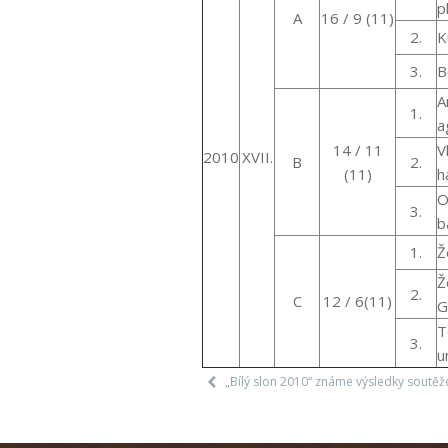
p
A
16 / 9 (11)
2.
K
3.
B
A
1.
ag
14 / 11
V
2010
XVII.
B
2.
(11)
h
O
3.
b
1.
Ž
Ž
2.
C
12 / 6(11)
G
T
3.
un
„Bílý slon 2010“ známe výsledky soutěž