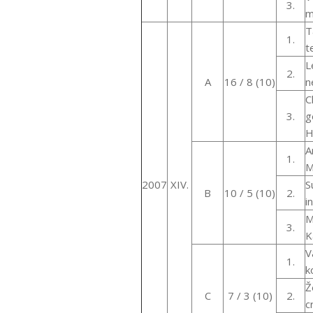
3.
m
T
1.
t
L
2.
A
16 / 8 (10)
n
C
3.
g
H
A
1.
M
2007
XIV.
S
B
10 / 5 (10)
2.
i
M
3.
K
V
1.
k
Ž
C
7 / 3 (10)
2.
c