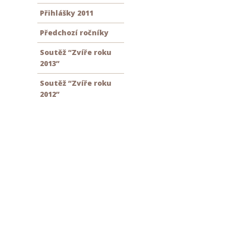
Přihlášky 2011
Předchozí ročníky
Soutěž “Zvíře roku
2013”
Soutěž “Zvíře roku
2012”