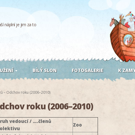
í náplní je jim za to
UŽENÍ
BÍLÝ SLON
FOTOGALERIE
K ZAMY
zů – Odchov roku (2006–2010)
Odchov roku (2006–2010)
ruh vedoucí / ….členů
Zoo
olektivu