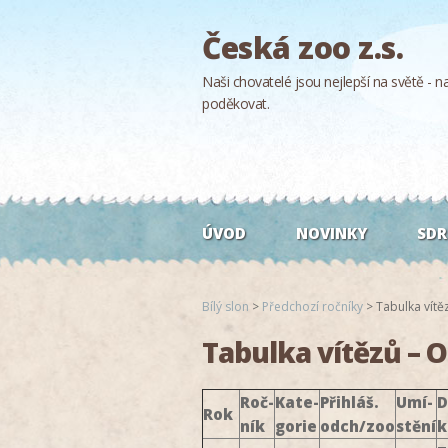
Česká zoo z.s.
Naši chovatelé jsou nejlepší na světě - naš
poděkovat.
ÚVOD
NOVINKY
SDR
Bílý slon
>
Předchozí ročníky
>
Tabulka vítě
Tabulka vítězů – 
Roč-
Kate-
Přihláš.
Umí-
D
Rok
ník
gorie
odch/zoo
stění
k