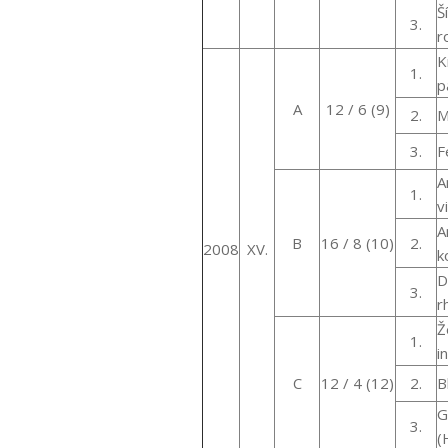
Š
3.
r
K
1.
p
A
12 / 6 (9)
2.
M
3.
F
A
1.
v
A
B
16 / 8 (10)
2.
2008
XV.
k
D
3.
r
Ž
1.
i
C
12 / 4 (12)
2.
B
G
3.
(