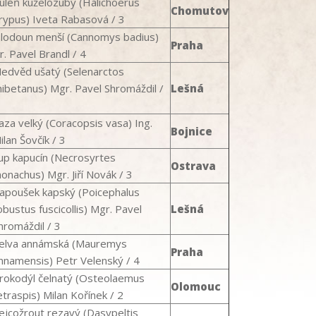
uleň kuželozubý (
Halichoerus
Chomutov
rypus
) Iveta Rabasová / 3
lodoun menší (
Cannomys badius
)
Praha
r. Pavel Brandl / 4
edvěd ušatý (
Selenarctos
hibetanus
) Mgr. Pavel Shromáždil /
Lešná
aza velký (Coracopsis vasa) Ing.
Bojnice
ilan Šovčík / 3
up kapucín (Necrosyrtes
Ostrava
onachus) Mgr. Jiří Novák / 3
apoušek kapský (
Poicephalus
obustus fuscicollis
) Mgr. Pavel
Lešná
hromáždil / 3
elva annámská (
Mauremys
Praha
nnamensis
) Petr Velenský / 4
rokodýl čelnatý (
Osteolaemus
Olomouc
etraspis
) Milan Kořínek / 2
ejcožrout rezavý (
Dasypeltis