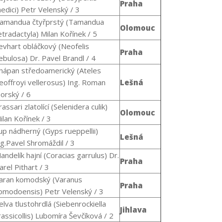
Praha
edici
) Petr Velenský / 3
amandua čtyřprstý (
Tamandua
Olomouc
etradactyla
) Milan Kořínek / 5
evhart obláčkový (
Neofelis
Praha
ebulosa
) Dr. Pavel Brandl / 4
hápan středoamerický (
Ateles
eoffroyi vellerosus
) Ing. Roman
Lešná
orský / 6
rassari zlatolící (Selenidera culik)
Olomouc
ilan Kořínek / 3
up nádherný (Gyps rueppellii)
Lešná
ng.Pavel Shromáždil / 3
andelík hajní (
Coracias garrulus
) Dr.
Praha
arel Pithart / 3
aran komodský (
Varanus
Praha
omodoensis
) Petr Velenský / 3
elva tlustohrdlá (
Siebenrockiella
Jihlava
rassicollis
) Lubomíra Ševčíková / 2