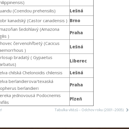
hilippinensis)
uandu
(Coendou prehensilis)
Lešná
obr kanadský
(Castor canadensis )
Brno
mazoňan šedohlavý
(
Amazona
Praha
ilis )
lhovec červenohřbetý
(
Cacicus
Lešná
aemorrhous )
rlosup bradatý
( Gypaetus
Liberec
arbatus)
elva chilská
Chelonoidis chilensis
Lešná
elva berlandierova/texaská
Praha
opherus berlandieri
ereka jednovousá
Podocnemis
Plzeň
ifilis
e!
Tabulka vítězů – Odchov roku (2001–2005)