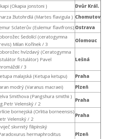
kapi (
Okapia jonstoni
)
Dvůr Král.
harza žlutohrdlá (
Martes flavigula
)
Chomutov
emur Sclaterův (
Eulemur flavifrons
)
Ostrava
oborožec šedolící (ceratogymna
Olomouc
revis) Milan Kořínek / 3
oborožec hvízdavý (Ceratogymna
istulátor fistulátor) Pavel
Lešná
hromáždil / 3
etupa malajská (
Ketupa ketupu
)
Praha
aran modrý (
Varanus macraei
)
Plzeň
elva Smithova (
Pangshura smithii
)
Praha
ng.Petr Velenský / 2
rlície bornejská (
Orlitia borneensis
)
Praha
etr Velenský / 2
viječ skvrnitý filipínský
Paradoxurus hermaphroditus
Plzeň