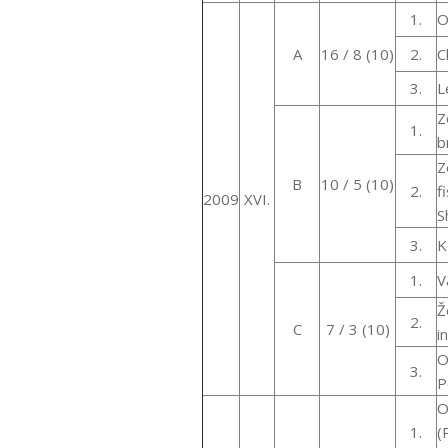
1.
O
A
16 / 8 (10)
2.
C
3.
L
Z
1.
b
Z
B
10 / 5 (10)
2.
f
2009
XVI.
S
3.
K
1.
V
Ž
2.
C
7 / 3 (10)
i
O
3.
P
O
1.
(