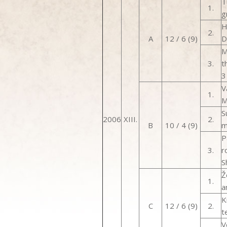
T
1.
g
H
2.
A
12 / 6 (9)
D
M
3.
t
3
V
1.
M
S
2006
XIII.
2.
B
10 / 4 (9)
m
P
3.
r
S
Ž
1.
a
K
C
12 / 6 (9)
2.
t
V