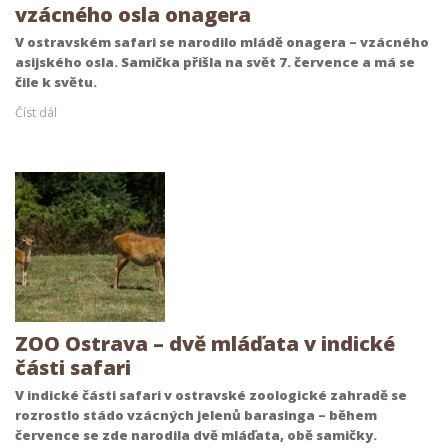
vzácného osla onagera
V ostravském safari se narodilo mládě onagera – vzácného
asijského osla. Samička přišla na svět 7. července a má se
čile k světu.
Číst dál
ZOO Ostrava – dvě mláďata v indické
části safari
V indické části safari v ostravské zoologické zahradě se
rozrostlo stádo vzácných jelenů barasinga – během
července se zde narodila dvě mláďata, obě samičky.