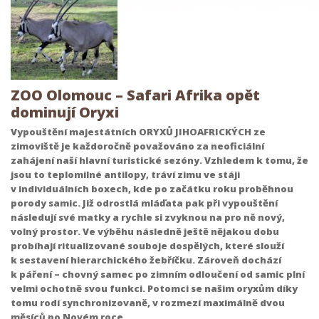
ZOO Olomouc – Safari Afrika opět
dominují Oryxi
Vypouštění majestátních ORYXŮ JIHOAFRICKÝCH ze
zimoviště je každoročně považováno za neoficiální
zahájení naší hlavní turistické sezóny. Vzhledem k tomu, že
jsou to teplomilné antilopy, tráví zimu ve stáji
v individuálních boxech, kde po začátku roku proběhnou
porody samic. Již odrostlá mláďata pak při vypouštění
následují své matky a rychle si zvyknou na pro ně nový,
volný prostor. Ve výběhu následně ještě nějakou dobu
probíhají ritualizované souboje dospělých, které slouží
k sestavení hierarchického žebříčku. Zároveň dochází
k páření – chovný samec po zimním odloučení od samic plní
velmi ochotně svou funkci. Potomci se našim oryxům díky
tomu rodí synchronizovaně, v rozmezí maximálně dvou
měsíců po Novém roce.