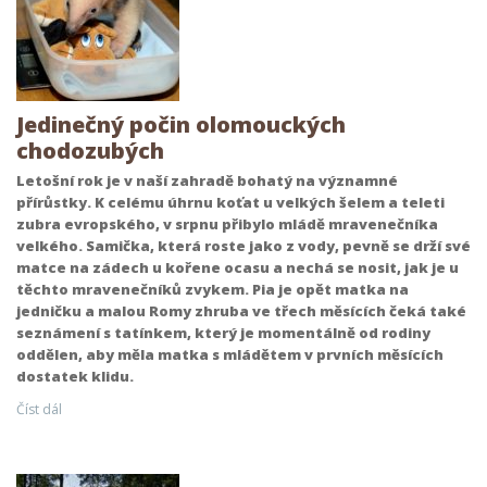
Jedinečný počin olomouckých
chodozubých
Letošní rok je v naší zahradě bohatý na významné
přírůstky. K celému úhrnu koťat u velkých šelem a teleti
zubra evropského, v srpnu přibylo mládě mravenečníka
velkého. Samička, která roste jako z vody, pevně se drží své
matce na zádech u kořene ocasu a nechá se nosit, jak je u
těchto mravenečníků zvykem. Pia je opět matka na
jedničku a malou Romy zhruba ve třech měsících čeká také
seznámení s tatínkem, který je momentálně od rodiny
oddělen, aby měla matka s mládětem v prvních měsících
dostatek klidu.
Číst dál