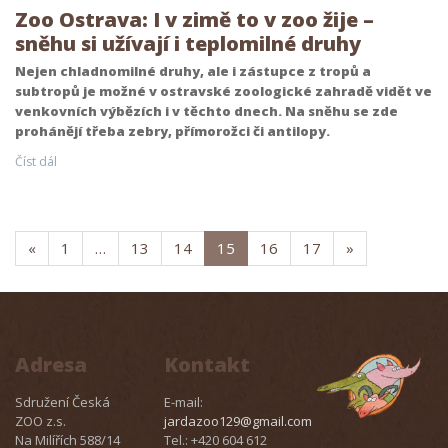
Zoo Ostrava: I v zimě to v zoo žije –
sněhu si užívají i teplomilné druhy
Nejen chladnomilné druhy, ale i zástupce z tropů a
subtropů je možné v ostravské zoologické zahradě vidět ve
venkovních výbězích i v těchto dnech. Na sněhu se zde
prohánějí třeba zebry, přímorožci či antilopy.
Číst dál
«
1
…
13
14
15
16
17
»
Adresa
Kontakt
Sdružení Česká
E-mail:
ZOO z.s.
jardazoo129@gmail.com
Na Milířích 588/14
Tel.: +420 604 612