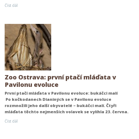
Číst dál
Zoo Ostrava: první ptačí mláďata v
Pavilonu evoluce
První ptačí mláďata v Pavilonu evoluce: bukáčci malí
Po kočkodanech Dianiných se v Pavilonu evoluce
rozmnožili jeho další obyvatelé – bukáčci malí. Čtyři
mláďata těchto nejmenších volavek se vylíhla 23. června.
Číst dál