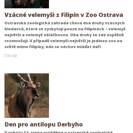
Vzácné velemyši z Filipín v Zoo Ostrava
Ostravská zoologická zahrada chová dva druhy vzácných
hlodavců, které se vyskytují pouze na Filipínách – velemyš
největší a velemyš obláčkovou. Oba druhy se zde úspěšně
rozmnožují. V případě velemyši největší je jedinou zoo na
světě mimo Filipíny, kde se odchov mláďat daří.
Číst dál
Den pro antilopu Derbyho
V sobotu 13. srpna proběhne v ostravské zoologické