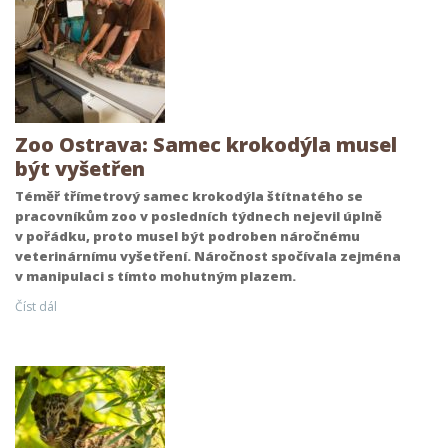
Zoo Ostrava: Samec krokodýla musel
být vyšetřen
Téměř třímetrový samec krokodýla štítnatého se
pracovníkům zoo v posledních týdnech nejevil úplně
v pořádku, proto musel být podroben náročnému
veterinárnímu vyšetření. Náročnost spočívala zejména
v manipulaci s tímto mohutným plazem.
Číst dál