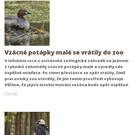
Vzácné potápky malé se vrátily do zoo
V loňském roce v ostravské zoologické zahradě na jednom
z rybníků zahnízdily vzácné potápky malé a vyvedly zde
úspěšně mláďata. Po zimní přestávce se opět vrátily, čímž
pracovníky zoo utvrdily, že jim tamní prostředí vyhovuje.
Věříme, že jejich letošní hnízdní sezóna bude opět úspěšná.
Číst dál