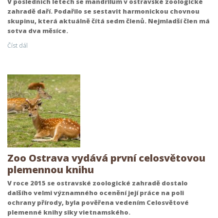
V posledních letech se mandrilům v ostravské zoologické
zahradě daří. Podařilo se sestavit harmonickou chovnou
skupinu, která aktuálně čítá sedm členů. Nejmladší člen má
sotva dva měsíce.
Číst dál
Zoo Ostrava vydává první celosvětovou
plemennou knihu
V roce 2015 se ostravské zoologické zahradě dostalo
dalšího velmi významného ocenění její práce na poli
ochrany přírody, byla pověřena vedením Celosvětové
plemenné knihy siky vietnamského.