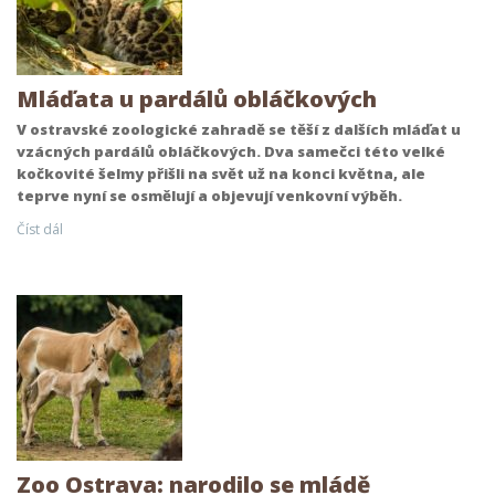
Mláďata u pardálů obláčkových
V ostravské zoologické zahradě se těší z dalších mláďat u
vzácných pardálů obláčkových. Dva samečci této velké
kočkovité šelmy přišli na svět už na konci května, ale
teprve nyní se osmělují a objevují venkovní výběh.
Číst dál
Zoo Ostrava: narodilo se mládě