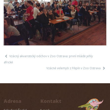
Vzácný akvaristický odchov v Zoo Ostrava: první mládě jehly
africké
Vzácné velemyši z Filipín v Zoo Ostrava
Adresa
Kontakt