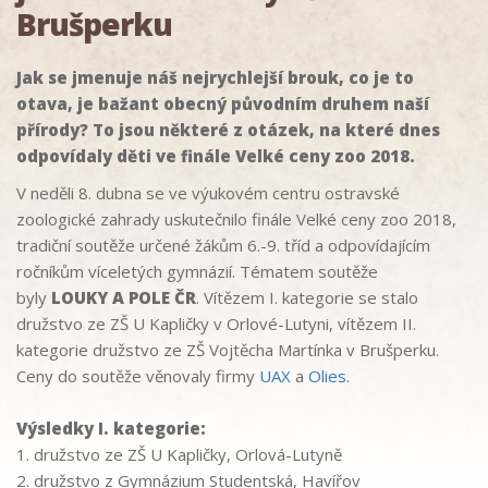
Brušperku
Jak se jmenuje náš nejrychlejší brouk, co je to
otava, je bažant obecný původním druhem naší
přírody? To jsou některé z otázek, na které dnes
odpovídaly děti ve finále Velké ceny zoo 2018.
V neděli 8. dubna se ve výukovém centru ostravské
zoologické zahrady uskutečnilo finále Velké ceny zoo 2018,
tradiční soutěže určené žákům 6.-9. tříd a odpovídajícím
ročníkům víceletých gymnázií. Tématem soutěže
byly
LOUKY A POLE ČR
. Vítězem I. kategorie se stalo
družstvo ze ZŠ U Kapličky v Orlové-Lutyni, vítězem II.
kategorie družstvo ze ZŠ Vojtěcha Martínka v Brušperku.
Ceny do soutěže věnovaly firmy
UAX
a
Olies
.
Výsledky I. kategorie:
1. družstvo ze ZŠ U Kapličky, Orlová-Lutyně
2. družstvo z Gymnázium Studentská, Havířov