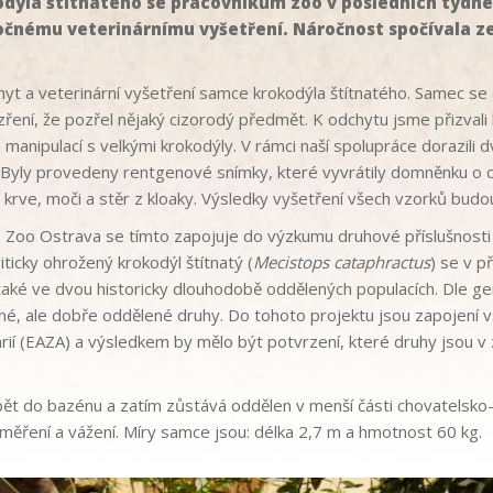
ýla štítnatého se pracovníkům zoo v posledních týdnec
čnému veterinárnímu vyšetření. Náročnost spočívala z
hyt a veterinární vyšetření samce krokodýla štítnatého. Samec s
zření, že pozřel nějaký cizorodý předmět. K odchytu jsme přizvali
manipulací s velkými krokodýly. V rámci naší spolupráce dorazili d
. Byly provedeny rentgenové snímky, které vyvrátily domněnku o
 krve, moči a stěr z kloaky. Výsledky vyšetření všech vzorků bud
Zoo Ostrava se tímto zapojuje do výzkumu druhové příslušnosti 
iticky ohrožený krokodýl štítnatý (
Mecistops cataphractus
) se v p
ké ve dvou historicky dlouhodobě oddělených populacích. Dle ge
 ale dobře oddělené druhy. Do tohoto projektu jsou zapojení vš
rií (EAZA) a výsledkem by mělo být potvrzení, které druhy jsou v
ět do bazénu a zatím zůstává oddělen v menší části chovatelsko
měření a vážení. Míry samce jsou: délka 2,7 m a hmotnost 60 kg.