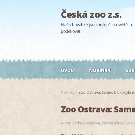
Česká zoo z.s.
Naši chovatelé jsou nejlepší na světě - naš
poděkovat.
ÚVOD
NOVINKY
SDR
Novinky
>
Zoo Ostrava: Samec krokodýla mu
Zoo Ostrava: Same
Autor: Šárka Nováková, tsková mluvčí Zoo 