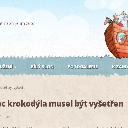
í náplní je jim za to
UŽENÍ
BÍLÝ SLON
FOTOGALERIE
K ZAMY
sel být vyšetřen
c krokodýla musel být vyšetřen
Ostrava