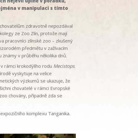
h nejevil úplně v pořádku,
ejména v manipulaci s tímto
e chovatelům zdravotně nepozdával
 kolegy ze Zoo Zlín, protože mají
va pracovníci zlínské zoo – zkušený
 cizorodém předmětu v zažívacím
ou známy v průběhu několika dnů.
v rámci krokodýlího rodu
Mecistops
.
řírodě vyskytuje na velice
netických výzkumů se ukazuje, že
ichni chovatelé v rámci Evropské
 zoo chovány, případně zda se
-expozičního komplexu Tanganika.