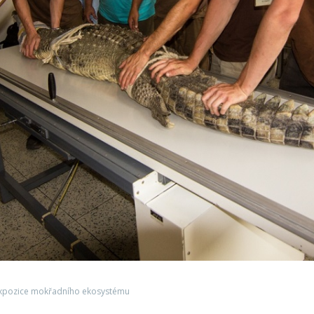
 expozice mokřadního ekosystému