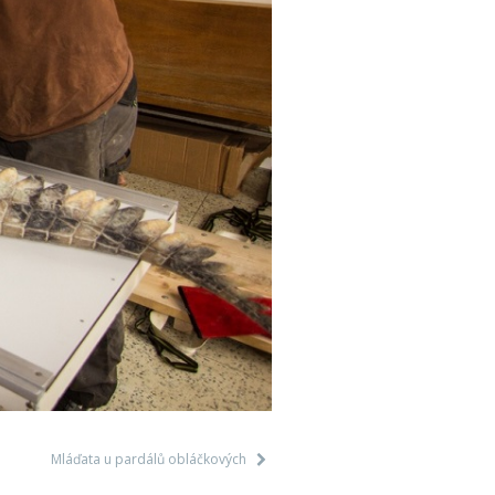
Mláďata u pardálů obláčkových