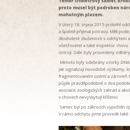
Téměř třímetrový samec krokod
proto musel být podroben náro
mohutným plazem.
V úterý 18. srpna 2015 proběhl odc
a špatně přijímal potravu. Měli pode
dlouholeté zkušenosti s odchytem a 
ošetřovatel a také inspektor chovu
ústrojí. Dále byly provedeny odběry
Mimoto byly odebrány vzorky DNA. 
Jak signalizují novodobé výzkumy, kr
fragmentovaném území a zároveň ta
půjde pravděpodobně o dva podobné,
asociace zoologických zahrad a akvá
v chovech nevyskytují kříženci.
Samec byl po zákrocích vypuštěn zp
V rámci odchytu jsme provedli také 