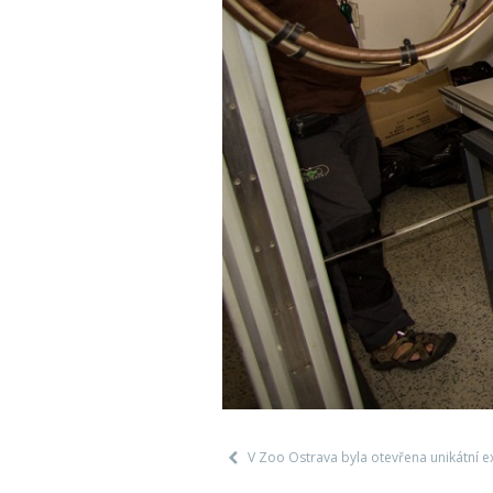
V Zoo Ostrava byla otevřena unikátní