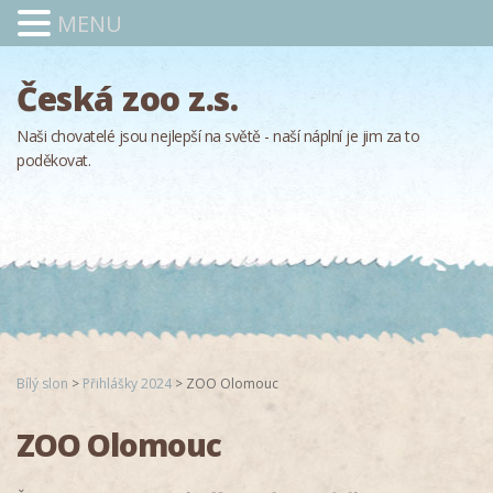
MENU
Česká zoo z.s.
Naši chovatelé jsou nejlepší na světě - naší náplní je jim za to
poděkovat.
Bílý slon
>
Přihlášky 2024
>
ZOO Olomouc
ZOO Olomouc