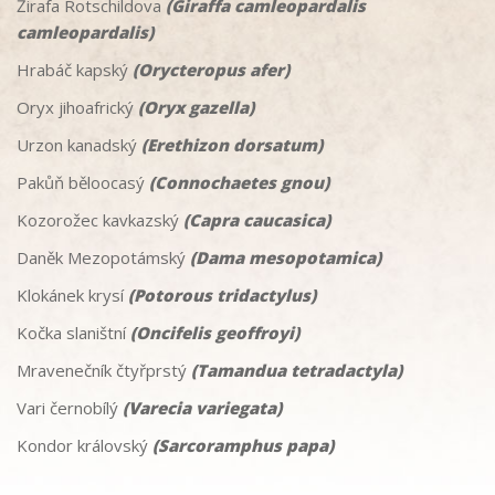
Žirafa Rotschildova
(Giraffa camleopardalis
camleopardalis)
Hrabáč kapský
(Orycteropus afer)
Oryx jihoafrický
(Oryx gazella)
Urzon kanadský
(Erethizon dorsatum)
Pakůň běloocasý
(Connochaetes gnou)
Kozorožec kavkazský
(Capra caucasica)
Daněk Mezopotámský
(Dama mesopotamica)
Klokánek krysí
(Potorous tridactylus)
Kočka slaništní
(Oncifelis geoffroyi)
Mravenečník čtyřprstý
(Tamandua tetradactyla)
Vari černobílý
(Varecia variegata)
Kondor královský
(Sarcoramphus papa)