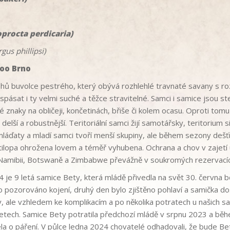
procta perdicaria)
us phillipsi)
Zoo Brno
hů buvolce pestrého, který obývá rozhlehlé travnaté savany s roz
spásat i ty velmi suché a těžce stravitelné. Samci i samice jsou st
 znaky na obličeji, končetinách, břiše či kolem ocasu. Oproti tom
elší a robustnější. Teritoriální samci žijí samotářsky, teritorium 
láďaty a mladí samci tvoří menší skupiny, ale během sezony dešťů 
ilopa ohrožena lovem a téměř vyhubena. Ochrana a chov v zajetí 
v Namibii, Botswaně a Zimbabwe převážně v soukromých rezervacíc
e 9 letá samice Bety, která mládě přivedla na svět 30. června b
o pozorováno kojení, druhý den bylo zjištěno pohlaví a samička dos
py, ale vzhledem ke komplikacím a po několika potratech u našich s
tech. Samice Bety potratila předchozí mládě v srpnu 2023 a běhe
 o páření. V půlce ledna 2024 chovatelé odhadovali, že bude Bet