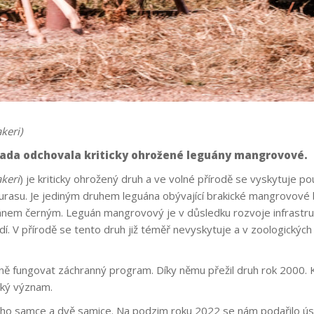
keri)
rada odchovala kriticky ohrožené leguány mangrovové.
keri
) je kriticky ohrožený druh a ve volné přírodě se vyskytuje 
rasu. Je jediným druhem leguána obývající brakické mangrovové
uánem černým. Leguán mangrovový je v důsledku rozvoje infrastru
í. V přírodě se tento druh již téměř nevyskytuje a v zoologickýc
ivně fungovat záchranný program. Díky němu přežil druh rok 2000.
lký význam.
ho samce a dvě samice. Na podzim roku 2022 se nám podařilo ús