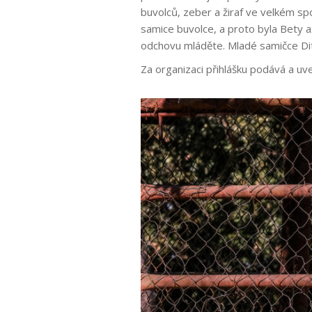
buvolců, zeber a žiraf ve velkém sp
samice buvolce, a proto byla Bety 
odchovu mláděte. Mladé samičce Dit
Za organizaci přihlášk