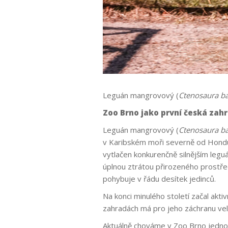
Leguán mangrovový (
Ctenosaura ba
Zoo Brno jako první česká zah
Leguán mangrovový (
Ctenosaura ba
v Karibském moři severně od Hondu
vytlačen konkurenčně silnějším leg
úplnou ztrátou přirozeného prostřed
pohybuje v řádu desítek jedinců.
Na konci minulého století začal akt
zahradách má pro jeho záchranu ve
Aktuálně chováme v Zoo Brno jedno