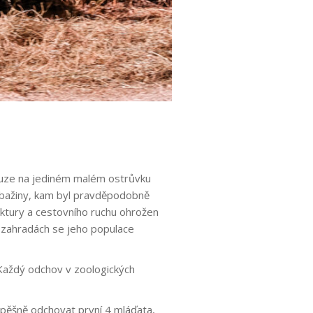
pouze na jediném malém ostrůvku
 bažiny, kam byl pravděpodobně
ktury a cestovního ruchu ohrožen
h zahradách se jeho populace
 Každý odchov v zoologických
pěšně odchovat první 4 mláďata,