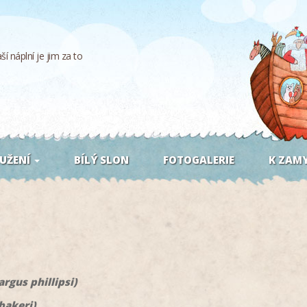
í náplní je jim za to
UŽENÍ
BÍLÝ SLON
FOTOGALERIE
K ZAMY
rgus phillipsi)
bakeri)