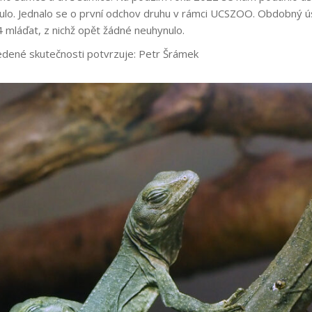
ynulo. Jednalo se o první odchov druhu v rámci UCSZOO. Obdobný ú
14 mláďat, z nichž opět žádné neuhynulo.
vedené skutečnosti potvrzuje: Petr Šrámek