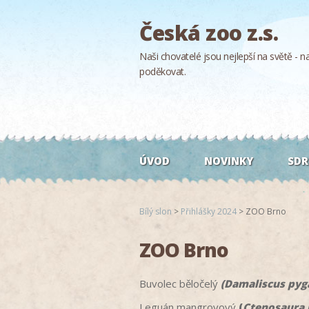
Česká zoo z.s.
Naši chovatelé jsou nejlepší na světě - naš
poděkovat.
ÚVOD
NOVINKY
SDR
Bílý slon
>
Přihlášky 2024
>
ZOO Brno
ZOO Brno
Buvolec běločelý
(Damaliscus pyga
Leguán mangrovový
(
Ctenosaura 