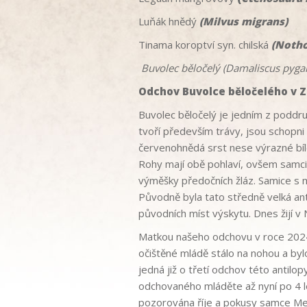
Luňák hnědý
(Milvus migrans)
Tinama koroptví syn. chilská
(Notho
Buvolec běločelý (Damaliscus pygarg
Odchov Buvolce běločelého v 
Buvolec běločelý je jedním z poddru
tvoří především trávy, jsou schopni 
červenohnědá srst nese výrazné bílé
Rohy mají obě pohlaví, ovšem samci d
výměšky předočních žláz. Samice s m
Původně byla tato středně velká ant
původních míst výskytu. Dnes žijí 
Matkou našeho odchovu v roce 2024 j
očištěné mládě stálo na nohou a byl
jedná již o třetí odchov této antilo
odchovaného mláděte až nyní po 4 le
pozorována říje a pokusy samce Mela