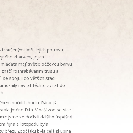
troušenými keři. Jejich potravu
ejného zbarvení, jejich
u mláďata mají světle béžovou barvu.
si značí rozhrabáváním trusu a
se spojují do větších stád.
umožnily návrat těchto zvířat do
h.
ěhem nočních hodin. Ráno již
tala jméno Dita. V naší zoo se sice
amic jsme se dočkali dalšího úspěšně
m října a listopadu byla
y březí. Zpočátku byla celá skupina