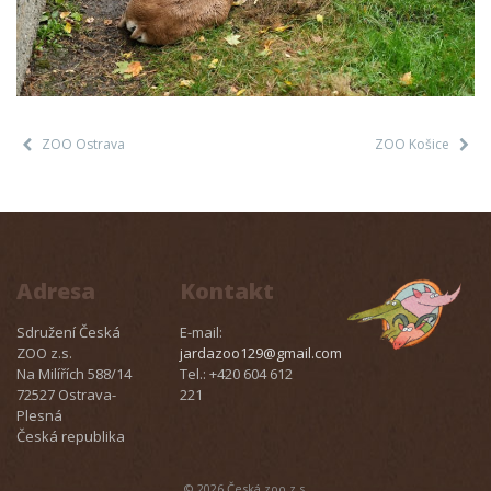
ZOO Ostrava
ZOO Košice
Adresa
Kontakt
Sdružení Česká
E-mail:
ZOO z.s.
jardazoo129@gmail.com
Na Milířích 588/14
Tel.: +420 604 612
72527 Ostrava-
221
Plesná
Česká republika
© 2026 Česká zoo z.s.