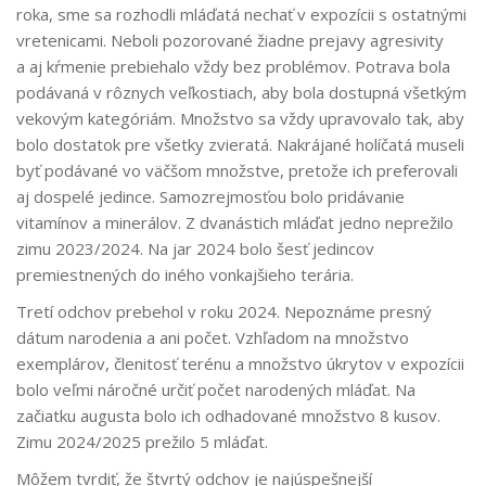
roka, sme sa rozhodli mláďatá nechať v expozícii s ostatnými
vretenicami. Neboli pozorované žiadne prejavy agresivity
a aj kŕmenie prebiehalo vždy bez problémov. Potrava bola
podávaná v rôznych veľkostiach, aby bola dostupná všetkým
vekovým kategóriám. Množstvo sa vždy upravovalo tak, aby
bolo dostatok pre všetky zvieratá. Nakrájané holíčatá museli
byť podávané vo väčšom množstve, pretože ich preferovali
aj dospelé jedince. Samozrejmosťou bolo pridávanie
vitamínov a minerálov. Z dvanástich mláďat jedno neprežilo
zimu 2023/2024. Na jar 2024 bolo šesť jedincov
premiestnených do iného vonkajšieho terária.
Tretí odchov prebehol v roku 2024. Nepoznáme presný
dátum narodenia a ani počet. Vzhľadom na množstvo
exemplárov, členitosť terénu a množstvo úkrytov v expozícii
bolo veľmi náročné určiť počet narodených mláďat. Na
začiatku augusta bolo ich odhadované množstvo 8 kusov.
Zimu 2024/2025 prežilo 5 mláďat.
Môžem tvrdiť, že štvrtý odchov je najúspešnejší