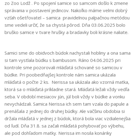
zo Zoo Lodž . Po spojení samice so samcom došlo k zmene
správania v postavení jedincov. Nakoľko máme velmi dobrý
vzťah ošetřovatel – samica pravidelnou palpačnou metódou
sme vedeli určiť, že sa chystá pôrod. Dňa 03.06.2025 bolo
bruško samice v tvare hrušky a bradavky boli krásne naliate.
Samici sme do obidvoch búdok nachystali hobliny a ona sama
si tam vystlala búdku s bambusom. Ráno 04.06.2025 pri
kontrole sme pozorovali mláďatá schované so samicou v
búdke. Pri poobedňajšej kontrole nám samica ukázala
mláďatá o počte 2 ks. Nerissa sa ukázala ako vzorná matka,
ktorá sa o mláďatá príkladne stará. Mláďatá ležali vždy vedľa
seba. V období mesiacov jún, júl boli vždy v búdke a vonku
nevychádzali. Samica Nerissa ich sem tam vzala do papule a
prenášala z jednej do druhej búdky. Ale väčšinu obdobia si
držala mláďatá v jednej z búdok, ktorá bola viac vzdialenejšia
od ľudí. Dňa 31.8. sa začali mláďatá pohybovať po výbehu,
ale pod dohľadom matky. Nerissa im nosila konáriky