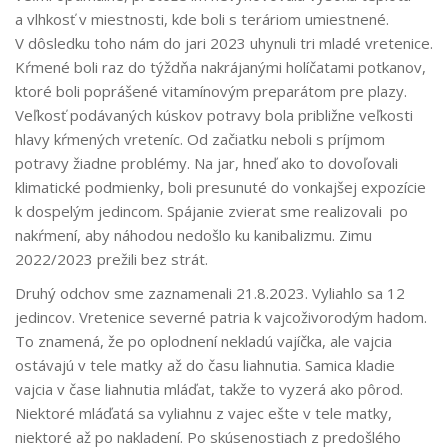
a vlhkosť v miestnosti, kde boli s teráriom umiestnené.
V dôsledku toho nám do jari 2023 uhynuli tri mladé vretenice.
Kŕmené boli raz do týždňa nakrájanými holíčatami potkanov,
ktoré boli poprášené vitamínovým preparátom pre plazy.
Veľkosť podávaných kúskov potravy bola približne veľkosti
hlavy kŕmených vreteníc. Od začiatku neboli s príjmom
potravy žiadne problémy. Na jar, hneď ako to dovoľovali
klimatické podmienky, boli presunuté do vonkajšej expozície
k dospelým jedincom. Spájanie zvierat sme realizovali po
nakŕmení, aby náhodou nedošlo ku kanibalizmu. Zimu
2022/2023 prežili bez strát.
Druhý odchov sme zaznamenali 21.8.2023. Vyliahlo sa 12
jedincov. Vretenice severné patria k vajcoživorodým hadom.
To znamená, že po oplodnení nekladú vajíčka, ale vajcia
ostávajú v tele matky až do času liahnutia. Samica kladie
vajcia v čase liahnutia mláďat, takže to vyzerá ako pôrod.
Niektoré mláďatá sa vyliahnu z vajec ešte v tele matky,
niektoré až po nakladení. Po skúsenostiach z predošlého