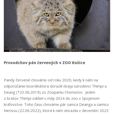
Prvoodchov pán červených v ZOO Košice
Pandy červené chováme od roku 2020, kedy k nám na
odporúčanie koordinátora dorazili dvaja súrodenci Thimpi a
Deang (*23.06.2019) zo Zooparku Chomutov. Jeden
z bratov Thimpi odišiel v máji 2024 do zoo v Spojenom
kráľovstve. Toho času chováme pár samca Deanga a samicu
Nerissu (22.06.2022), ktorá k nám dorazila v decembri 2023