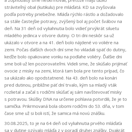
stráviteľný obal (kutikulu) pre mláďatá. KD sa zvyšovala
podľa potreby priebežne. Mláďa rýchlo rástlo a dožadovalo
sa stále častejšie potravy, zvýšený bol aj počet švábov na
deň. Na 31 deň od vyliahnutia bolo vidieť prvýkrát siluetu
mladého jedinca v otvore dutiny. O tri dni neskôr sa už
ukázalo v otvore a na 41. deň bolo nájdené vo voliére na
zemi. Počas ďalších dvoch dní sme ho vkladali späť do dutiny,
keďže bolo opakovane vonku na podlahe voliéry. Ďalšie dni
sme boli už len pozorovateľmi. Videli sme, že skúšalo prijímať
ovocie z misky na zemi, ktorá tam bola pre tento prípad, čo
sa ukázalo ako opodstatnené. Na 43. deň bolo na konári
pred dutinou, približne päť dní trvalo, kým sa mladý vták
rozlietal a začal s rodičmi skúšať aj sám navštevovať misky
s potravou. Skúšky DNA na určenie pohlavia potvrdili, že je to
samička. Prikrmovaná bola obomi rodičmi do 53. dňa, v tom
čase sme už si boli istí, že samica má novú znášku.
30.08.2025, to je na 64 deň od vyliahnutia prvého mláďaťa
sa v dutine ozývalo mláďa z v poradí druhej znášky. Dvakrát