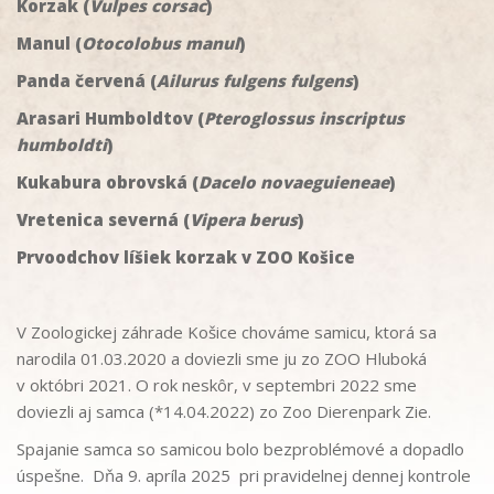
Korzak (
Vulpes corsac
)
Manul (
Otocolobus manul
)
Panda červená (
Ailurus fulgens fulgens
)
Arasari Humboldtov (
Pteroglossus inscriptus
humboldti
)
Kukabura obrovská (
Dacelo novaeguieneae
)
Vretenica severná (
Vipera berus
)
Prvoodchov líšiek korzak v ZOO Košice
V Zoologickej záhrade Košice chováme samicu, ktorá sa
narodila 01.03.2020 a doviezli sme ju zo ZOO Hluboká
v októbri 2021. O rok neskôr, v septembri 2022 sme
doviezli aj samca (*14.04.2022) zo Zoo Dierenpark Zie.
Spajanie samca so samicou bolo bezproblémové a dopadlo
úspešne. Dňa 9. apríla 2025 pri pravidelnej dennej kontrole