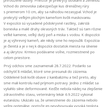
prirodzené dutiny. Priestor je prekrytý doskami a zeminou.
Vchod do zimoviska zabezpečuje kus drenážnej rúry
s priemerom 10 cm, aby sa náhodou nezasypal. Vchod je
prekrytý veľkým plochým kameňom kvôli maskovaniu.
V expozícii sú vysadené pôdokryvné rastliny, zakrslá
borievka a malé druhy okrasných tráv. Taktiež sú tam rôzne
veľké kamene, veľký dutý peň a miska s vodou. K dispozícii
je aj výhrevný kameň, ale nikdy sme ho nepoužili. Expozícia
je členitá a je v nej k dispozícii dostatok miesta na slnenie
a aj úkrytov. Krmivo podávame voľne, rozmiestnené po
celom priestore.
Prvý odchov sme zaznamenali 28.7.2022. Podarilo sa
odchytiť 8 mláďat, ktoré sme presunuli do zázemia.
Oddelené boli kvôli obave z kanibalizmu a tiež preto, aby
sme mali kontrolu nad príjmom potravy. Jedno z mláďat sa
vyliahlo silne deformované. Keďže nebola nádej na zlepšenie
zdravotného stavu, veterinárny lekár 6.9.2022 vykonal
eutanáziu. Ukázalo sa, že umiestnenie do zázemia nebolo
veľmi optimálne, pretože im nevyhovovala vysoká teplota