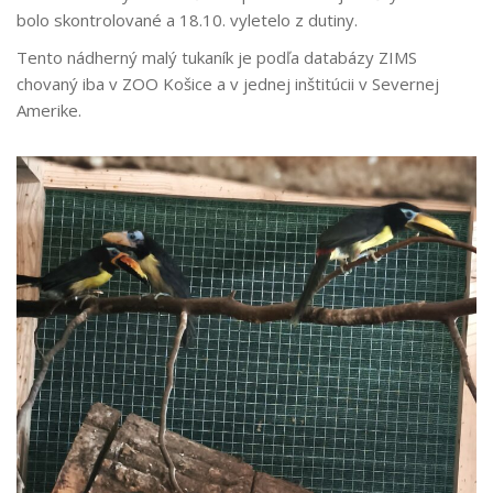
bolo skontrolované a 18.10. vyletelo z dutiny.
Tento nádherný malý tukaník je podľa databázy ZIMS
chovaný iba v ZOO Košice a v jednej inštitúcii v Severnej
Amerike.