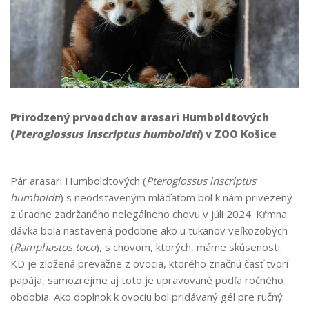
Prirodzený prvoodchov arasari Humboldtových
(
Pteroglossus inscriptus humboldti
) v ZOO Košice
Pár arasari Humboldtových (
Pteroglossus inscriptus
humboldti
) s neodstaveným mláďaťom bol k nám privezený
z úradne zadržaného nelegálneho chovu v júli 2024. Kŕmna
dávka bola nastavená podobne ako u tukanov veľkozobých
(
Ramphastos toco
), s chovom, ktorých, máme skúsenosti.
KD je zložená prevažne z ovocia, ktorého značnú časť tvorí
papája, samozrejme aj toto je upravované podľa ročného
obdobia. Ako doplnok k ovociu bol pridávaný gél pre ručný