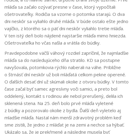
mláďa sa začalo ozývať presne v čase, ktorý vypočítali
ošetrovateľky. Rodičia sa vzorne o potomka starajú. O dva
dni neskôr sa vyliahlo druhé mláďa. V búde ostalo ešte jedno
vajíčko, z ktorého sa o päť dni neskôr vyliahlo tretie mláďa.
V ten istý deň bolo nájdené najstaršie mláďa mimo hniezda.
Ošetrovateľka ho včas našla a vrátila do búdky.
Pravdepodobne väčší váhový rozdiel zapríčinil, že najmladšie
mláďa sa do nasledujúceho dňa stratilo. KD sa postupne
navyšovala, potomkovia rýchlo naberali na váhe. Približne
o štrnásť dní neskôr už boli mláďatá celkom pekne operené.
O ďalších desať dní už skúmali okolie z otvoru búdky. V tomto
čase začal byť samec agresívny voči samici, a preto bol
oddelený, kontakt s rodinou ale nebol prerušený, delila ich
sklenená stena. Na 25. deň bolo prvé mláďa vyletené
z búdky a pozorovalo okolie z bydla. Ďalší deň vyletelo aj
mladšie mláďa. Nastal nám menší zdravotný problém keď
sme zistili, že jedno z mláďat je na zemi a nechce sa hýbať.
Ukázalo sa, že je prekŕmené a následne musela byť