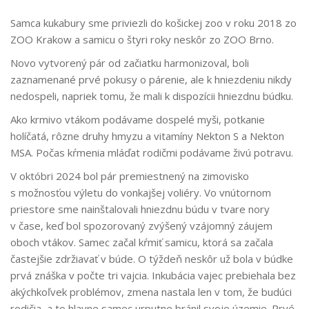
Samca kukabury sme priviezli do košickej zoo v roku 2018 zo
ZOO Krakow a samicu o štyri roky neskôr zo ZOO Brno.
Novo vytvorený pár od začiatku harmonizoval, boli
zaznamenané prvé pokusy o párenie, ale k hniezdeniu nikdy
nedospeli, napriek tomu, že mali k dispozícii hniezdnu búdku.
Ako krmivo vtákom podávame dospelé myši, potkanie
holíčatá, rôzne druhy hmyzu a vitamíny Nekton S a Nekton
MSA. Počas kŕmenia mláďat rodičmi podávame živú potravu.
V októbri 2024 bol pár premiestnený na zimovisko
s možnosťou výletu do vonkajšej voliéry. Vo vnútornom
priestore sme nainštalovali hniezdnu búdu v tvare nory
v čase, keď bol spozorovaný zvýšený vzájomný záujem
oboch vtákov. Samec začal kŕmiť samicu, ktorá sa začala
častejšie zdržiavať v búde. O týždeň neskôr už bola v búdke
prvá znáška v počte tri vajcia. Inkubácia vajec prebiehala bez
akýchkoľvek problémov, zmena nastala len v tom, že budúci
rodičia, a to hlavne samec urputne bránil svoje územie. Prvé