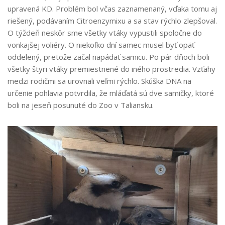
upravená KD. Problém bol včas zaznamenaný, vďaka tomu aj
riešený, podávaním Citroenzymixu a sa stav rýchlo zlepšoval.
O týždeň neskôr sme všetky vtáky vypustili spoločne do
vonkajšej voliéry. O niekoľko dní samec musel byť opäť
oddelený, pretože začal napádať samicu. Po pár dňoch boli
všetky štyri vtáky premiestnené do iného prostredia. Vzťahy
medzi rodičmi sa urovnali veľmi rýchlo. Skúška DNA na
určenie pohlavia potvrdila, že mláďatá sú dve samičky, ktoré
boli na jeseň posunuté do Zoo v Taliansku.