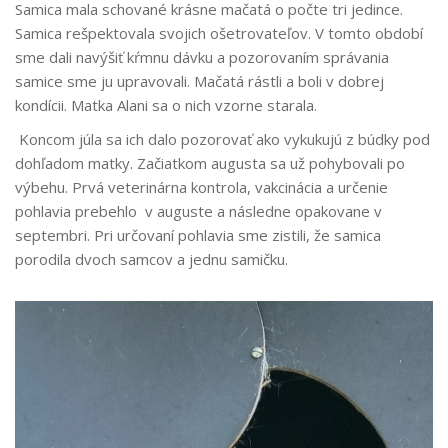
Samica mala schované krásne mačatá o počte tri jedince.
Samica rešpektovala svojich ošetrovateľov. V tomto období
sme dali navýšiť kŕmnu dávku a pozorovaním správania
samice sme ju upravovali. Mačatá rástli a boli v dobrej
kondícii. Matka Alani sa o nich vzorne starala.
Koncom júla sa ich dalo pozorovať ako vykukujú z búdky pod
dohľadom matky. Začiatkom augusta sa už pohybovali po
výbehu. Prvá veterinárna kontrola, vakcinácia a určenie
pohlavia prebehlo v auguste a následne opakovane v
septembri. Pri určovaní pohlavia sme zistili, že samica
porodila dvoch samcov a jednu samičku.