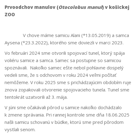
Prvoodchov manulov (
Otocolobus manul
) v košickej
ZOO
V chove máme samicu Alani (*13.05.2019) a samca
Aysena (*23.3.2022), ktorého sme doviezli v marci 2023.
Vo februári 2024 sme otvorili spojovací tunel, ktorý spája
voliéru samice a samca. Samec sa postupne so samicou
spoznávali. Nakoľko samec ešte nebol pohlavne dospelý
vedeli sme, že s odchovom v roku 2024 veľmi počítať
nemôžeme. V roku 2025 sme s prichádzajúcim obdobím ruje
znova zopakovali otvorenie spojovacieho tunela. Tunel sme
tentokrát uzatvorili až 3. mája.
V júni sme očakávali pôrod u samice nakoľko dochádzalo
k zmene správania. Pri rannej kontrole sme dňa 18.06.2025
našli samicu schovanú v búdke, ktorú sme pred pôrodom
vystlali senom.