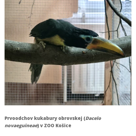
Prvoodchov kukabury obrovskej (
Dacelo
novaeguineae
) v ZOO Košice