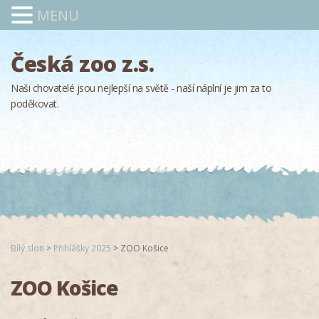
MENU
Česká zoo z.s.
Naši chovatelé jsou nejlepší na světě - naší náplní je jim za to
poděkovat.
Bílý slon
>
Přihlášky 2025
>
ZOO Košice
ZOO Košice