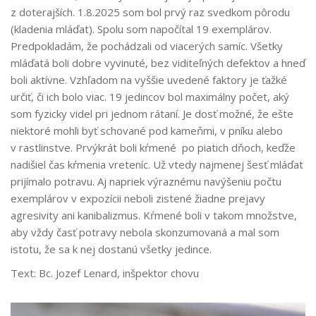
z doterajších. 1.8.2025 som bol prvý raz svedkom pôrodu
(kladenia mláďat). Spolu som napočítal 19 exemplárov.
Predpokladám, že pochádzali od viacerých samíc. Všetky
mláďatá boli dobre vyvinuté, bez viditeľných defektov a hneď
boli aktívne. Vzhľadom na vyššie uvedené faktory je ťažké
určiť, či ich bolo viac. 19 jedincov bol maximálny počet, aký
som fyzicky videl pri jednom rátaní. Je dosť možné, že ešte
niektoré mohli byť schované pod kameňmi, v pníku alebo
v rastlinstve. Prvýkrát boli kŕmené po piatich dňoch, keďže
nadišiel čas kŕmenia vreteníc. Už vtedy najmenej šesť mláďat
prijímalo potravu. Aj napriek výraznému navýšeniu počtu
exemplárov v expozícii neboli zistené žiadne prejavy
agresivity ani kanibalizmus. Kŕmené boli v takom množstve,
aby vždy časť potravy nebola skonzumovaná a mal som
istotu, že sa k nej dostanú všetky jedince.
Text: Bc. Jozef Lenard, inšpektor chovu