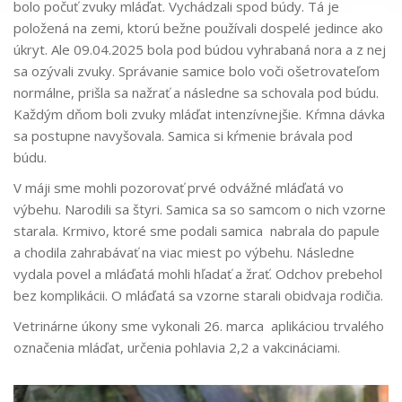
bolo počuť zvuky mláďat. Vychádzali spod búdy. Tá je
položená na zemi, ktorú bežne používali dospelé jedince ako
úkryt. Ale 09.04.2025 bola pod búdou vyhrabaná nora a z nej
sa ozývali zvuky. Správanie samice bolo voči ošetrovateľom
normálne, prišla sa nažrať a následne sa schovala pod búdu.
Každým dňom boli zvuky mláďat intenzívnejšie. Kŕmna dávka
sa postupne navyšovala. Samica si kŕmenie brávala pod
búdu.
V máji sme mohli pozorovať prvé odvážné mláďatá vo
výbehu. Narodili sa štyri. Samica sa so samcom o nich vzorne
starala. Krmivo, ktoré sme podali samica nabrala do papule
a chodila zahrabávať na viac miest po výbehu. Následne
vydala povel a mláďatá mohli hľadať a žrať. Odchov prebehol
bez komplikácii. O mláďatá sa vzorne starali obidvaja rodičia.
Vetrinárne úkony sme vykonali 26. marca aplikáciou trvalého
označenia mláďat, určenia pohlavia 2,2 a vakcináciami.