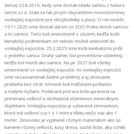
berus
) 22.8.2019, kedy sme dostali mladú samicu z Natura
servis s.r.o. Stala sa tak prvým obyvateľom novootvorenej
vonkajšej expozície pre obojživelníky a plazy. O rok neskôr,
19.11.2020 sme dostali darom zo ZOO Praha dvoch samcov
a tri samice. Tieto boli umiestnené v zázemí, keďže kvôli
klimatický podmienkam ich nebolo možné umiestniť do
vonkajšej expozície. 25.2.2025 sme kvôli kanibalizmu prišli
o jedného samca. Druhý samec bol preventívne oddelený,
keďže bol menší ako samice. Na jar 2021 boli všetky
umiestnené vo vonkajšej expozícii. Vo vonkajšej expozícii
sme nezaznamenali žiadne problémy a aj zimovanie
prebieha bez strát. Kŕmené boli holíčatami potkanov
a malými myšami. Podávaná potrava bola upravená na
primeranú veľkosť a obohatená vitamínovo-minerálnymi
doplnkami. Vonkajšia expozícia je vybavená zimoviskom,
ktoré má veľkosť cca 1 x 1 metra hĺbku niečo viac ako 1
meter. Zimovisko je vyplnené rôznym materiálom ako sú
kamene rôznej veľkosti, kusy dreva, suché lístie, aby vznikli