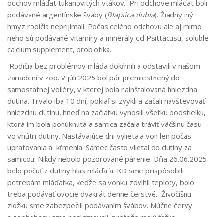
odchov mláďat tukanovitých vtákov. Pri odchove mláďat boli
podávané argentínske šváby (
Blaptica dubia
). Žiadny iný
hmyz rodičia neprijímali. Počas celého odchovu ale aj mimo
neho sú podávané vitamíny a minerály od Psittacusu, soluble
calcium supplement, probiotiká.
Rodičia bez problémov mláďa dokŕmili a odstavili v našom
zariadení v zoo. V júli 2025 bol pár premiestnený do
samostatnej voliéry, v ktorej bola nainštalovaná hniezdna
dutina. Trvalo iba 10 dní, pokiaľ si zvykli a začali navštevovať
hniezdnu dutinu, hneď na začiatku vynosili všetku podstielku,
ktorá im bola ponúknutá a samica začala tráviť väčšinu času
vo vnútri dutiny. Nastávajúce dni vylietala von len počas
upratovania a kŕmenia. Samec často vlietal do dutiny za
samicou. Nikdy nebolo pozorované párenie. Dňa 26.06.2025
bolo počuť z dutiny hlas mláďaťa. KD sme prispôsobili
potrebám mláďatka, keďže sa vonku zdvihli teploty, bolo
treba podávať ovocie dvakrát denne čerstvé. Živočíšnu
zložku sme zabezpečili podávaním švábov. Múčne červy
a zophobasy sme neskrmovali, pretože majú ťažko