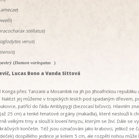
 amecae
)
welli
)
racocharax stellatus
)
roglodytes verus
)
eiensis
)
pestrý (
Damon variegatus
)
evič, Lucas Bono a Vanda Sittová
d Konga přes Tanzanii a Mosambik na jih po Jihoafrickou republiku a
tou. Nalézt jej můžeme v tropických lesích pod spadaným dřevem, po
oukovce, patřící do řádu Amblypygi (bezocasí bičovci). Hlavním z
(až 25 cm) a tenké hmatové orgány (makadla), které neslouží k ch
ě velkými trny a slouží k lovení hmyzu, kterým se živí. Dále se v
ráčivých končetin. Též jsou označováni jako krabovci, jelikož se 
adeček) dospělého jedince je kolem 5 cm, ale rozpětí nohou může 