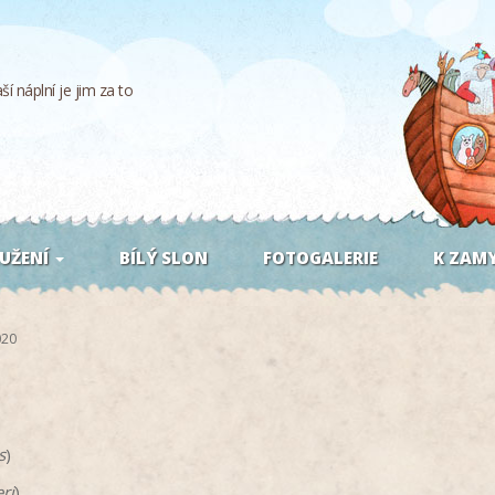
í náplní je jim za to
UŽENÍ
BÍLÝ SLON
FOTOGALERIE
K ZAMY
020
s
)
ri
)