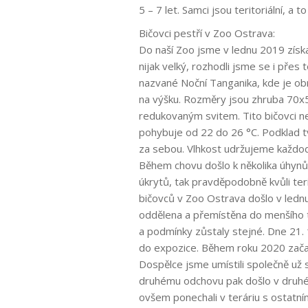
5 – 7 let. Samci jsou teritoriální, a to
Bičovci pestří v Zoo Ostrava:
Do naší Zoo jsme v lednu 2019 získa
nijak velký, rozhodli jsme se i přes
nazvané Noční Tanganika, kde je ob
na výšku. Rozměry jsou zhruba 70x5
redukovaným svitem. Tito bičovci ne
pohybuje od 22 do 26 °C. Podklad tv
za sebou. Vlhkost udržujeme každode
Během chovu došlo k několika úhynů
úkrytů, tak pravděpodobně kvůli teri
bičovců v Zoo Ostrava došlo v lednu
oddělena a přemístěna do menšího t
a podmínky zůstaly stejné. Dne 21. 1
do expozice. Během roku 2020 začal
Dospělce jsme umístili společně už 
druhému odchovu pak došlo v druhé p
ovšem ponechali v teráriu s ostatním