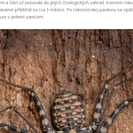
 a část už putovala do jiných Zoologických zahrad. Koncem roku
káváme přibližně za cca 3 měsíce. Po rekonstrukci pavilonu se opět
ouze s jedním samcem.