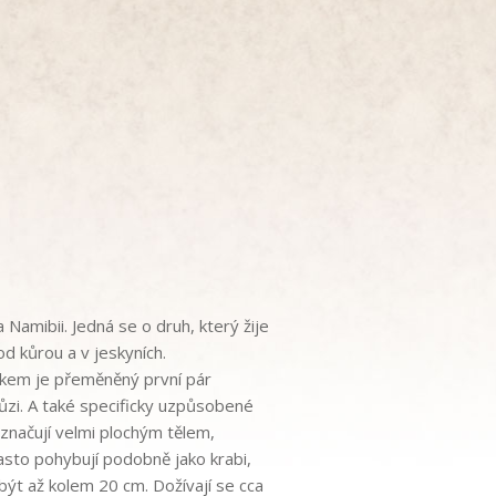
 Namibii. Jedná se o druh, který žije
d kůrou a v jeskyních.
nakem je přeměněný první pár
ůzi. A také specificky uzpůsobené
yznačují velmi plochým tělem,
často pohybují podobně jako krabi,
být až kolem 20 cm. Dožívají se cca