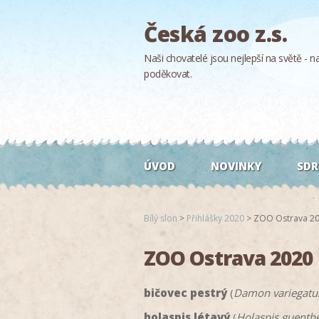
Česká zoo z.s.
Naši chovatelé jsou nejlepší na světě - naš
poděkovat.
ÚVOD
NOVINKY
SDR
Bílý slon
>
Přihlášky 2020
>
ZOO Ostrava 2
ZOO Ostrava 2020
bičovec pestrý
(
Damon variegatu
holaspis létavý
(
Holaspis guenthe