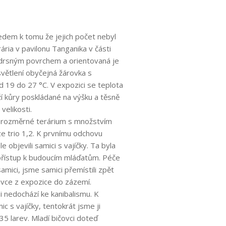
ledem k tomu že jejich počet nebyl
ária v pavilonu Tanganika v části
s drsným povrchem a orientovaná je
větlení obyčejná žárovka s
d 19 do 27 °C. V expozici se teplota
ží kůry poskládané na výšku a těsně
velikosti.
es rozměrné terárium s množstvím
uze trio 1,2. K prvnímu odchovu
objevili samici s vajíčky. Ta byla
přístup k budoucím mláďatům. Péče
amici, jsme samici přemístili zpět
ovce z expozice do zázemí.
i nedochází ke kanibalismu. K
 s vajíčky, tentokrát jsme ji
 35 larev. Mladí bičovci doteď