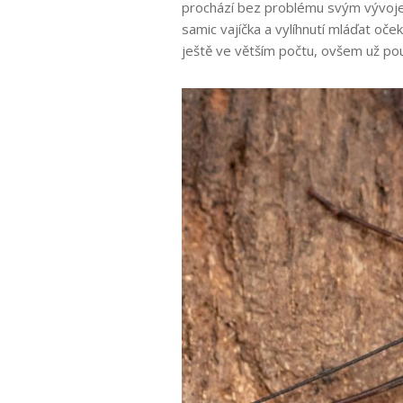
prochází bez problému svým vývojem
samic vajíčka a vylíhnutí mláďat oče
ještě ve větším počtu, ovšem už p