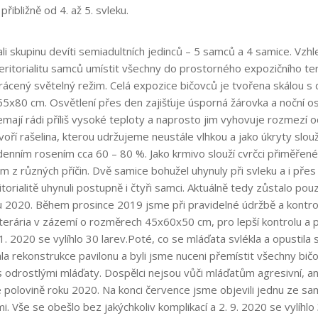
 přibližně od 4. až 5. svleku.
li skupinu devíti semiadultních jedinců – 5 samců a 4 samice. Vzh
 teritorialitu samců umístit všechny do prostorného expozičního ter
rácený světelný režim. Celá expozice bičovců je tvořena skálou 
5x80 cm. Osvětlení přes den zajišťuje úsporná žárovka a noční os
mají rádi příliš vysoké teploty a naprosto jim vyhovuje rozmezí o
oří rašelina, kterou udržujeme neustále vlhkou a jako úkryty slou
nním rosením cca 60 – 80 %. Jako krmivo slouží cvrčci přiměřené 
m z různých příčin. Dvě samice bohužel uhynuly při svleku a i př
torialitě uhynuli postupně i čtyři samci. Aktuálně tedy zůstalo po
 2020. Během prosince 2019 jsme při pravidelné údržbě a kontrole 
erária v zázemí o rozměrech 45x60x50 cm, pro lepší kontrolu a 
. 2020 se vylíhlo 30 larev.Poté, co se mláďata svlékla a opustila s
a rekonstrukce pavilonu a byli jsme nuceni přemístit všechny bič
s odrostlými mláďaty. Dospělci nejsou vůči mláďatům agresivní, an
olovině roku 2020. Na konci července jsme objevili jednu ze samic
i. Vše se obešlo bez jakýchkoliv komplikací a 2. 9. 2020 se vylíhlo