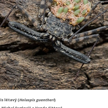
is létavý (
Holaspis guentheri
)
 Michal Fuglevič a Vanda Sittová