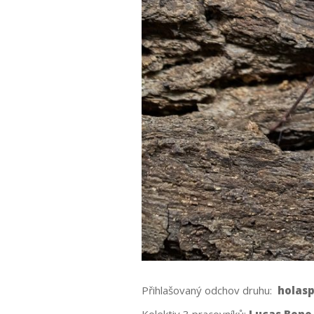
Přihlašovaný odchov druhu:
holasp
Kolektiv 3 pracovníků:
Lucas Bono,