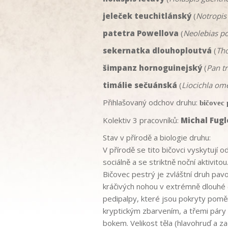
jeleček teuchitlánský
(
Notropis
patetra Powellova
(
Neolebias po
sekernatka dlouhoploutvá
(
Tho
šimpanz hornoguinejský
(
Pan t
timálie sečuánská
(
Liocichla om
Přihlašovaný odchov druhu:
bičovec 
Kolektiv 3 pracovníků:
Michal Fugl
Stav v přírodě a biologie druhu:
V přírodě se tito bičovci vyskytují o
sociálně a se striktně noční aktivi
Bičovec pestrý je zvláštní druh pav
kráčivých nohou v extrémně dlouhé 
pedipalpy, které jsou pokryty poměrn
kryptickým zbarvením, a třemi páry k
bokem. Velikost těla (hlavohruď a z