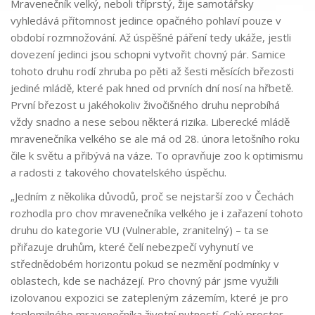
Mravenečník velký, neboli tříprstý, žije samotářsky
vyhledává přítomnost jedince opačného pohlaví pouze v
období rozmnožování. Až úspěšné páření tedy ukáže, jestli
dovezení jedinci jsou schopni vytvořit chovný pár. Samice
tohoto druhu rodí zhruba po pěti až šesti měsících březosti
jediné mládě, které pak hned od prvních dní nosí na hřbetě.
První březost u jakéhokoliv živočišného druhu neprobíhá
vždy snadno a nese sebou některá rizika. Liberecké mládě
mravenečníka velkého se ale má od 28. února letošního roku
čile k světu a přibývá na váze. To opravňuje zoo k optimismu
a radosti z takového chovatelského úspěchu.
„Jedním z několika důvodů, proč se nejstarší zoo v Čechách
rozhodla pro chov mravenečníka velkého je i zařazení tohoto
druhu do kategorie VU (Vulnerable, zranitelný) – ta se
přiřazuje druhům, které čelí nebezpečí vyhynutí ve
střednědobém horizontu pokud se nezmění podmínky v
oblastech, kde se nacházejí. Pro chovný pár jsme využili
izolovanou expozici se zatepleným zázemím, které je pro
teplomilného mravenečníka životní nutností. Celý prostor