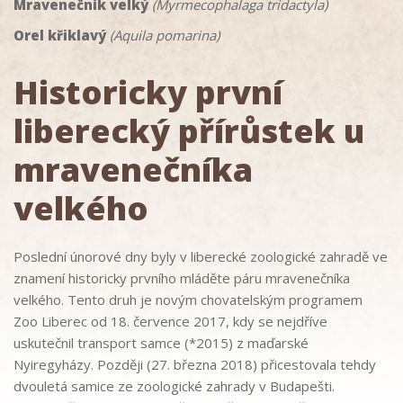
Mravenečnik velký
(Myrmecophalaga tridactyla)
Orel křiklavý
(Aquila pomarina)
Historicky první
liberecký přírůstek u
mravenečníka
velkého
Poslední únorové dny byly v liberecké zoologické zahradě ve
znamení historicky prvního mláděte páru mravenečníka
velkého. Tento druh je novým chovatelským programem
Zoo Liberec od 18. července 2017, kdy se nejdříve
uskutečnil transport samce (*2015) z maďarské
Nyiregyházy. Později (27. března 2018) přicestovala tehdy
dvouletá samice ze zoologické zahrady v Budapešti.