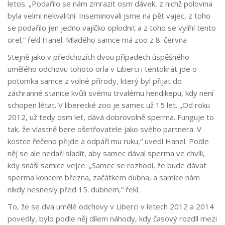
letos. „Podařilo se nám zmrazit osm dávek, z nichž polovina
byla velmi nekvalitní. Inseminovali jsme na pět vajec, z toho
se podařilo jen jedno vajíčko oplodnit a z toho se vylíhl tento
orel,“ řekl Hanel. Mladého samce má zoo z 8. června
Stejně jako v předchozích dvou případech úspěšného
umělého odchovu tohoto orla v Liberci i tentokrát jde o
potomka samce z volné přírody, který byl přijat do
záchranné stanice kvůli svému trvalému hendikepu, kdy není
schopen létat. V liberecké zoo je samec už 15 let. „Od roku
2012, už tedy osm let, dává dobrovolně sperma. Funguje to
tak, že vlastně bere ošetřovatele jako svého partnera. V
kostce řečeno přijde a odpáří mu ruku,“ uvedl Hanel. Podle
něj se ale nedaří sladit, aby samec dával sperma ve chvíli,
kdy snáší samice vejce. „Samec se rozhodl, že bude dávat
sperma koncem března, začátkem dubna, a samice nám
nikdy nesnesly před 15. dubnem,“ řekl.
To, že se dva umělé odchovy v Liberci v letech 2012 a 2014
povedly, bylo podle něj dílem náhody, kdy časový rozdíl mezi