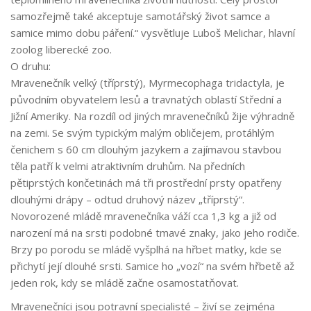
samozřejmě také akceptuje samotářský život samce a
samice mimo dobu páření.“ vysvětluje Luboš Melichar, hlavní
zoolog liberecké zoo.
O druhu:
Mravenečník velký (tříprstý), Myrmecophaga tridactyla, je
původním obyvatelem lesů a travnatých oblastí Střední a
Jižní Ameriky. Na rozdíl od jiných mravenečníků žije výhradně
na zemi. Se svým typickým malým obličejem, protáhlým
čenichem s 60 cm dlouhým jazykem a zajímavou stavbou
těla patří k velmi atraktivním druhům. Na předních
pětiprstých končetinách má tři prostřední prsty opatřeny
dlouhými drápy – odtud druhový název „tříprstý“.
Novorozené mládě mravenečníka váží cca 1,3 kg a již od
narození má na srsti podobné tmavé znaky, jako jeho rodiče.
Brzy po porodu se mládě vyšplhá na hřbet matky, kde se
přichytí její dlouhé srsti. Samice ho „vozí“ na svém hřbetě až
jeden rok, kdy se mládě začne osamostatňovat.
Mravenečníci jsou potravní specialisté – živí se zejména