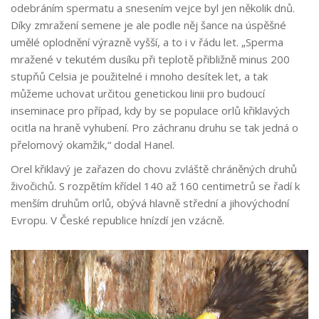
odebráním spermatu a snesením vejce byl jen několik dnů.
Díky zmražení semene je ale podle něj šance na úspěšné
umělé oplodnění výrazně vyšší, a to i v řádu let. „Sperma
mražené v tekutém dusíku při teplotě přibližně minus 200
stupňů Celsia je použitelné i mnoho desítek let, a tak
můžeme uchovat určitou genetickou linii pro budoucí
inseminace pro případ, kdy by se populace orlů křiklavých
ocitla na hraně vyhubení. Pro záchranu druhu se tak jedná o
přelomový okamžik,“ dodal Hanel.
Orel křiklavý je zařazen do chovu zvláště chráněných druhů
živočichů. S rozpětím křídel 140 až 160 centimetrů se řadí k
menším druhům orlů, obývá hlavně střední a jihovýchodní
Evropu. V České republice hnízdí jen vzácně.