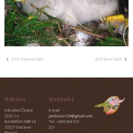
ZOO Ostrava 2020
ZOO Brno 2020
Adresa
Kontakt
Sdružení Česká
E-mail:
ZOO z.s.
jardazoo129@gmail.com
Na Milířích 588/14
Tel.: +420 604 612
72527 Ostrava-
221
Plesná