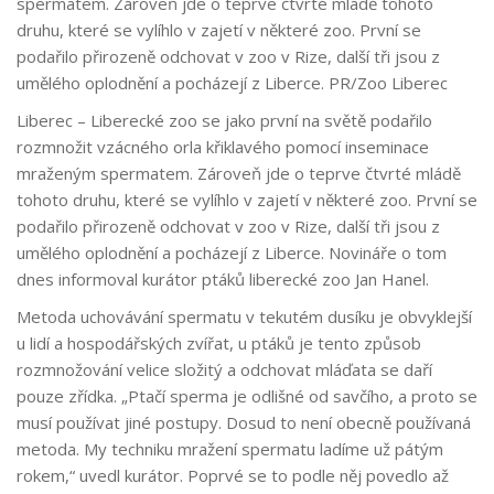
spermatem. Zároveň jde o teprve čtvrté mládě tohoto
druhu, které se vylíhlo v zajetí v některé zoo. První se
podařilo přirozeně odchovat v zoo v Rize, další tři jsou z
umělého oplodnění a pocházejí z Liberce. PR/Zoo Liberec
Liberec – Liberecké zoo se jako první na světě podařilo
rozmnožit vzácného orla křiklavého pomocí inseminace
mraženým spermatem. Zároveň jde o teprve čtvrté mládě
tohoto druhu, které se vylíhlo v zajetí v některé zoo. První se
podařilo přirozeně odchovat v zoo v Rize, další tři jsou z
umělého oplodnění a pocházejí z Liberce. Novináře o tom
dnes informoval kurátor ptáků liberecké zoo Jan Hanel.
Metoda uchovávání spermatu v tekutém dusíku je obvyklejší
u lidí a hospodářských zvířat, u ptáků je tento způsob
rozmnožování velice složitý a odchovat mláďata se daří
pouze zřídka. „Ptačí sperma je odlišné od savčího, a proto se
musí používat jiné postupy. Dosud to není obecně používaná
metoda. My techniku mražení spermatu ladíme už pátým
rokem,“ uvedl kurátor. Poprvé se to podle něj povedlo až