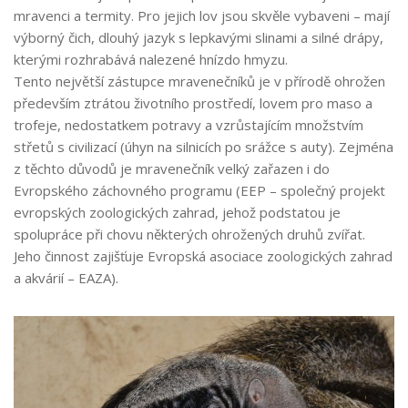
mravenci a termity. Pro jejich lov jsou skvěle vybaveni – mají
výborný čich, dlouhý jazyk s lepkavými slinami a silné drápy,
kterými rozhrabává nalezené hnízdo hmyzu.
Tento největší zástupce mravenečníků je v přírodě ohrožen
především ztrátou životního prostředí, lovem pro maso a
trofeje, nedostatkem potravy a vzrůstajícím množstvím
střetů s civilizací (úhyn na silnicích po srážce s auty). Zejména
z těchto důvodů je mravenečník velký zařazen i do
Evropského záchovného programu (EEP – společný projekt
evropských zoologických zahrad, jehož podstatou je
spolupráce při chovu některých ohrožených druhů zvířat.
Jeho činnost zajišťuje Evropská asociace zoologických zahrad
a akvárií – EAZA).