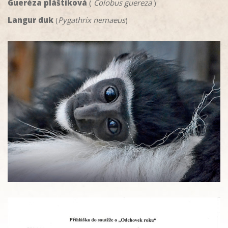
Gueréza pláštíková
(
Colobus guereza
)
Langur duk
(
Pygathrix nemaeus
)