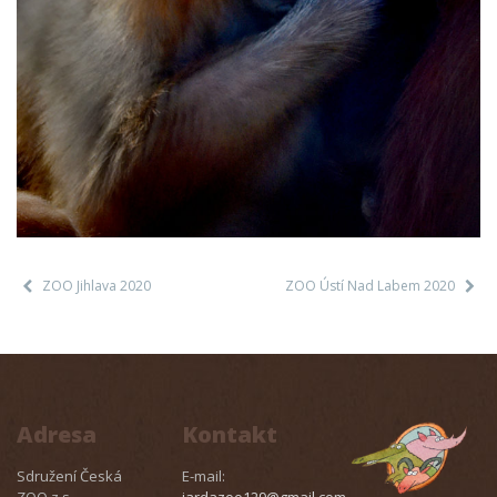
ZOO Jihlava 2020
ZOO Ústí Nad Labem 2020
Adresa
Kontakt
Sdružení Česká
E-mail:
ZOO z.s.
jardazoo129@gmail.com