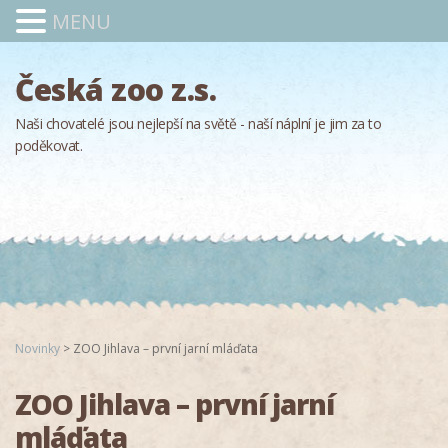
MENU
Česká zoo z.s.
Naši chovatelé jsou nejlepší na světě - naší náplní je jim za to
poděkovat.
Novinky
>
ZOO Jihlava – první jarní mláďata
ZOO Jihlava – první jarní
mláďata