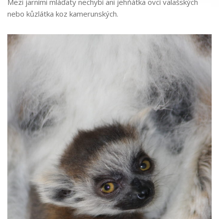
Mezi jarními mláďaty nechybí ani jehňátka ovcí valašských
nebo kůzlátka koz kamerunských.