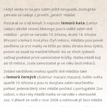
I když venku to na jaro zatím ještě nevypadá, zoologická
zahrada se raduje z prvních „jarních“ mláďat.
Postarali se o ně lemuři. V expozici
lemurů kata
(Lemur
catta)
v africké vesnici Matongo jsou k vidění zatím dvě
mláďata – první se narodilo 10. března, druhé 18. března.
Březost u lemurů trvá přes čtyři měsíce, mláďata jsou pevně
zavěšena za srst matky na břiše po dobu zhruba dvou týdnů,
potom se usadí na matčině hřbetě. Asi ve třech týdnech
začínají podnikat první samostatné krůčky. Matka mládě kojí
asi tři měsíce, zcela samostatné je ve věku šesti měsíců.
Zvídaví návštěvníci mohou spatřit dvě mláďata také
u
lemurů černých
(
Eulemur macaco macaco
). Světlo světa
spatřili 10. března a jsou to dvojčata zatím neurčeného
pohlaví. Jedenáctiletý otec mláďat pochází z portugalské Zoo
Lisbon, o dva roky mladší matka se narodila v olomoucké
zoo. V Jihlavě se sešli v roce 2008 a odchovali již šest mláďat.