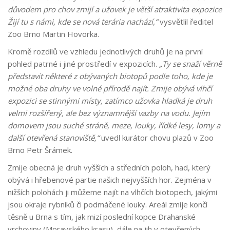
důvodem pro chov zmijí a užovek je větší atraktivita expozice
Žijí tu s námi, kde se nová terária nachází,“
vysvětlil ředitel
Zoo Brno Martin Hovorka.
Kromě rozdílů ve vzhledu jednotlivých druhů je na první
pohled patrné i jiné prostředí v expozicích.
„Ty se snaží věrně
představit některé z obývaných biotopů podle toho, kde je
možné oba druhy ve volné přírodě najít. Zmije obývá vlhčí
expozici se stinnými místy, zatímco užovka hladká je druh
velmi rozšířený, ale bez významnější vazby na vodu. Jejím
domovem jsou suché stráně, meze, louky, řídké lesy, lomy a
další otevřená stanoviště,“
uvedl kurátor chovu plazů v Zoo
Brno Petr Šrámek.
Zmije obecná je druh vyšších a středních poloh, had, který
obývá i hřebenové partie našich nejvyšších hor. Zejména v
nižších polohách ji můžeme najít na vlhčích biotopech, jakými
jsou okraje rybníků či podmáčené louky. Areál zmije končí
těsně u Brna s tím, jak mizí poslední kopce Drahanské
vrchoviny (Moravského krasu), dále na jih v otevřených