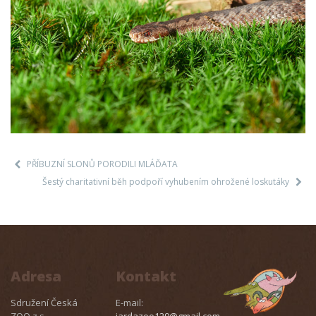
PŘÍBUZNÍ SLONŮ PORODILI MLÁĎATA
Šestý charitativní běh podpoří vyhubením ohrožené loskutáky
Adresa
Kontakt
Sdružení Česká
E-mail:
ZOO z.s.
jardazoo129@gmail.com