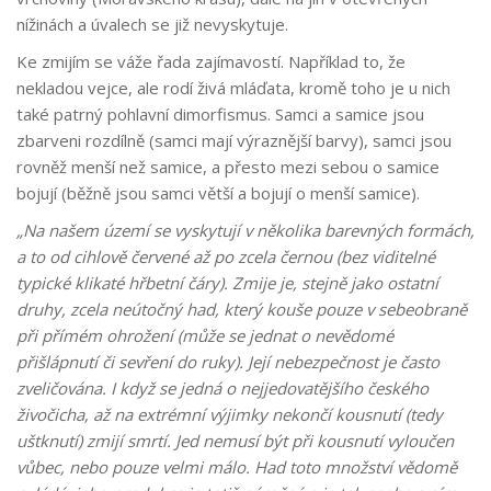
nížinách a úvalech se již nevyskytuje.
Ke zmijím se váže řada zajímavostí. Například to, že
nekladou vejce, ale rodí živá mláďata, kromě toho je u nich
také patrný pohlavní dimorfismus. Samci a samice jsou
zbarveni rozdílně (samci mají výraznější barvy), samci jsou
rovněž menší než samice, a přesto mezi sebou o samice
bojují (běžně jsou samci větší a bojují o menší samice).
„Na našem území se vyskytují v několika barevných formách,
a to od cihlově červené až po zcela černou (bez viditelné
typické klikaté hřbetní čáry). Zmije je, stejně jako ostatní
druhy, zcela neútočný had, který kouše pouze v sebeobraně
při přímém ohrožení (může se jednat o nevědomé
přišlápnutí či sevření do ruky). Její nebezpečnost je často
zveličována. I když se jedná o nejjedovatějšího českého
živočicha, až na extrémní výjimky nekončí kousnutí (tedy
uštknutí) zmijí smrtí. Jed nemusí být při kousnutí vyloučen
vůbec, nebo pouze velmi málo. Had toto množství vědomě