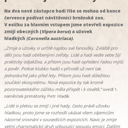
Na dva nové zástupce hadí říše se mohou od konce
července podívat návštěvníci brněnské zoo.
V esíčku za hlavním vstupem jsme otevřeli expozice
zmijí obecných (
Vipera berus
) a užovek
hladkých
(Coronella austriaca).
„Zmije a užovky si určitě najdou své fanoušky. Zvláště pro
děti jsou hadi oblíbenými zvířaty. Lidé a hadi vedle sebe žijí
prakticky odjakživa, a přitom jsou hadi opředeni řadou mýtů
a pověr. Potkat klubko hadů v přírodě už není tak
jednoduché jako před lety. Přitom jsou hadi důležitou
součástí ekosystému. Nová expozice by tak kromě
pozorovatelského zážitku měla přispět i k osvětě,“
uvedl 1.
náměstek primátorky Petr Hladík.
„Lidé si pletou se zmijí i jiné hady, často právě užovku
hladkou, proto jsme se rozhodli ukázat všem zájemcům
názorné srovnání v sousedících expozicích. Navíc je zmije
velmi charismatický druh vzbuzující spoustu emocí. Dalším