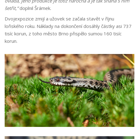
ovládá, jeho produkce je totiž náročná a je tak snaha s ním
šetřit,“
doplnil Šrámek.
Dvojexpozice zmijí a užovek se začala stavět v říjnu
loňského roku. Náklady na dokončení dosáhly částky asi 737
tisíc korun, z toho město Brno přispělo sumou 160 tisíc
korun.