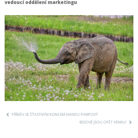
vedoucí oddělení marketingu
PŘÍBĚH SE ŠŤASTNÝM KONCEM-NANDU PAMPOVÝ
IBISOVÉ JSOU OPĚT VENKU!