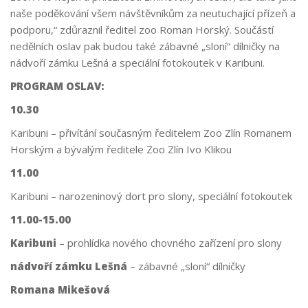
naše poděkování všem návštěvníkům za neutuchající přízeň a
podporu,“ zdůraznil ředitel zoo Roman Horský. Součástí
nedělních oslav pak budou také zábavné „sloní“ dílničky na
nádvoří zámku Lešná a speciální fotokoutek v Karibuni.
PROGRAM OSLAV:
10.30
Karibuni – přivítání současným ředitelem Zoo Zlín Romanem
Horským a bývalým ředitele Zoo Zlín Ivo Klikou
11.00
Karibuni – narozeninový dort pro slony, speciální fotokoutek
11.00-15.00
Karibuni
– prohlídka nového chovného zařízení pro slony
nádvoří zámku Lešná
– zábavné „sloní“ dílničky
Romana Mikešová