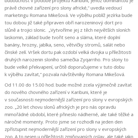
budoucnost v podobě projektu Karibuni, jehož dominantou je
právě chovné zařízení pro slony africké,“ uvedla vedoucí
marketingu Romana Mikešová. Ve výběhu poblíž jezírka bude
tou dobou již také připraven obří narozeninový dort pro
slůně a trojici slonic. „Vytvoříme jej z těch největších sloních
laskomin, základ bude tvořit seno a sláma, které doplní
banány, hrozny, jablka, seno, větvičky stromů, salát nebo
čínské zelí. Vršek dortu pak ozdobí velká dvojka u příležitosti
druhých narozenin sloního samečka Zyqarriho. Pro slony to
bude velké překvapení, určitě doporučujeme v tuto dobu
k výběhu zavítat,“ pozvala návštěvníky Romana Mikešová.
Od 11.00 do 15.00 hod. bude možné zcela výjimečně zavítat
do nového chovného zařízení v Karibuni, které je
v současnosti nejmodernější zařízení pro slony v evropských
zoo. „20 let chovu slonů afrických je pro nás opravdu
mimořádné období, které přineslo nádherné, ale také těžké a
náročné momenty. Proto jsme se rozhodli na jeden den
zpřístupnit nejmodernější zařízení pro slony v evropských
zoo. A to nejen u příležitosti zmiňovaných oslav, ale také jako