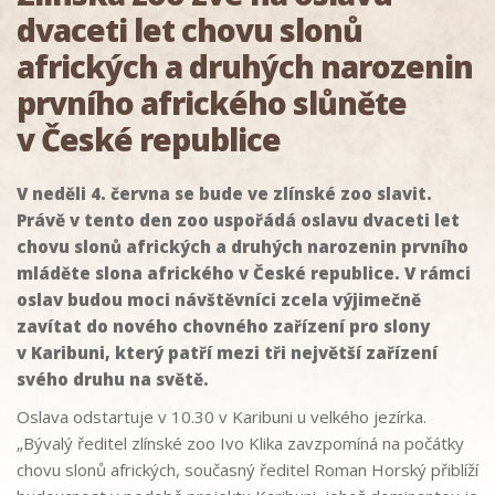
dvaceti let chovu slonů
afrických a druhých narozenin
prvního afrického slůněte
v České republice
V neděli 4. června se bude ve zlínské zoo slavit.
Právě v tento den zoo uspořádá oslavu dvaceti let
chovu slonů afrických a druhých narozenin prvního
mláděte slona afrického v České republice. V rámci
oslav budou moci návštěvníci zcela výjimečně
zavítat do nového chovného zařízení pro slony
v Karibuni, který patří mezi tři největší zařízení
svého druhu na světě.
Oslava odstartuje v 10.30 v Karibuni u velkého jezírka.
„Bývalý ředitel zlínské zoo Ivo Klika zavzpomíná na počátky
chovu slonů afrických, současný ředitel Roman Horský přiblíží