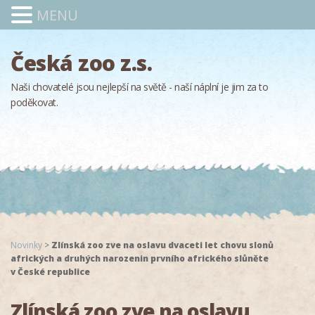
MENU
Česká zoo z.s.
Naši chovatelé jsou nejlepší na světě - naší náplní je jim za to
poděkovat.
Novinky
>
Zlínská zoo zve na oslavu dvaceti let chovu slonů
afrických a druhých narozenin prvního afrického slůněte
v České republice
Zlínská zoo zve na oslavu