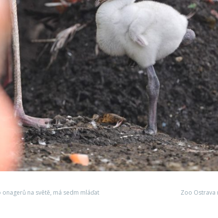
ádo onagerů na světě, má sedm mláďat
Zoo Ostrava 