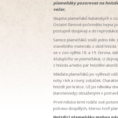
plameňáky pozorovat na hnízdě,
večer.
Skupina plameňáků kubánských v ost
Ostatní členové početného hejna jso
postupně dospívají a do reprodukce 
Samice plameňáků snáší jedno bíle 
stavebního materiálu z okolí hnízda. 
se v zoo vylíhla 18. a 19. června, da
klubajícího se plameňáka
). U zbýva
z hnízda a/nebo pár hnízdění ukončil
Mláďata plameňáků po vylíhnutí váž
nohy i krk a rovný zobáček. Charakt
hnízdě jen krátce. Už po několika 
(karotenoidy) obsaženými v potravě 
První měsíce krmí rodiče své potomk
potravu dospělých, kterou tvoří plan
Hnízdící plameňáky mohou náv