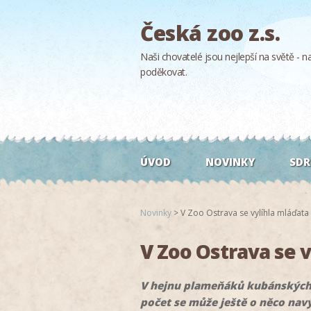
Česká zoo z.s.
Naši chovatelé jsou nejlepší na světě - naš
poděkovat.
ÚVOD
NOVINKY
SDR
Novinky
>
V Zoo Ostrava se vylíhla mláďat
V Zoo Ostrava se 
V hejnu plameňáků kubánských v
počet se může ještě o něco navý