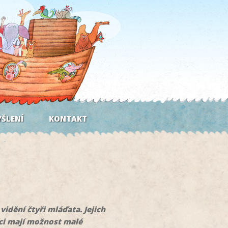
ŠLENÍ
KONTAKT
dění čtyři mláďata. Jejich
íci mají možnost malé