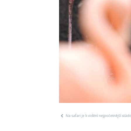
Na safari je k vidění nejpočetnější st