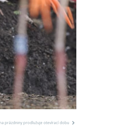
na prázdniny prodlužuje otevírací dobu