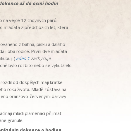
 dokonce až do osmi hodin
o na vejce 12 chovných párů.
o mláďata z předchozích let, která
vaného z bahna, písku a dalšího
ídají oba rodiče. První dvě mláďata
nkubují (
video 1
zachycuje
adně bylo rozbito nebo se vykutálelo
rozdíl od dospělých mají krátké
hého roku života. Mládě zůstává na
sobeno oranžovo-červenými barvivy
čínají mladí plameňáci přijímat
ané granule.
prázdnin dokonce o hodinu