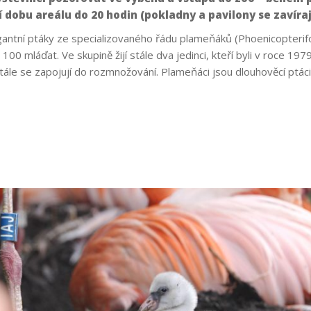
 dobu areálu do 20 hodin (pokladny a pavilony se zavírají
gantní ptáky ze specializovaného řádu plameňáků (Phoenicopteri
0 mláďat. Ve skupině žijí stále dva jedinci, kteří byli v roce 1979
stále se zapojují do rozmnožování. Plameňáci jsou dlouhověcí ptác