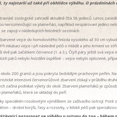
 ty nejstarší už také při obhlídce výběhu. O prázdninách
ravské zoologické zahradě aktuálně čítá 58 jedinců. Letos zasedl
u nerozmnožující se plameňáci, například nespárovaní jedinci neb
se zapojí v následujících hnízdních sezónách.
zbarvené vejce do homolovitého hnízda vysokého až 30 cm vybudo
Při inkubaci vejce i při následné péči o mládě a jeho krmení se stř
lší dvě pak začátkem července (1. a 3.). Čtyři páry ještě svá vejce i
jících párů nebylo hnízdění úspěšné – vejce nebylo oplozené, příp
.
í okolo 200 gramů a jsou pokryta šedobílým prachovým peřím. Na 
eristické intenzivní červenorůžové zbarvení získají v průběhu dru
dnech začíná podnikat výlety do okolí. Zbarvení plameňáků je způ
plameňáků, která se ukládají do peří.
y speciálním rosolovitým výměškem ze zažívacího ústrojí. Poté za
kton – drobní korýši, řasy a rozsivky, v lidské péči pak specializov
štěvníci pozorovat ve výběhu u vstupu do zoo – během 