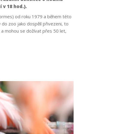
 v 18 hod.).
formes) od roku 1979 a během této
 do zoo jako dospělí přivezeni, to
i a mohou se dožívat přes 50 let,