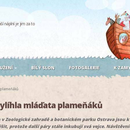
í náplní je jim za to
UŽENÍ
BÍLÝ SLON
FOTOGALERIE
K ZAMY
a plameňáků
vylíhla mláďata plameňáků
 Zoologické zahradě a botanickém parku Ostrava jsou k vi
šit, protože další páry stále inkubují svá vejce. Návštěvn