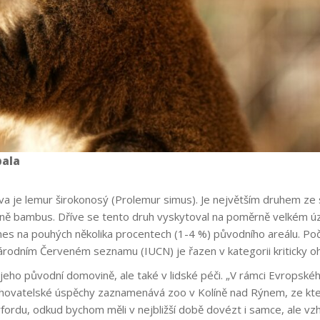
bala
 je lemur širokonosý (Prolemur simus). Je největším druhem ze
ážně bambus. Dříve se tento druh vyskytoval na poměrně velkém 
dnes na pouhých několika procentech (1-4 %) původního areálu. Po
rodním Červeném seznamu (IUCN) je řazen v kategorii kriticky oh
jeho původní domovině, ale také v lidské péči. „V rámci Evropské
 Chovatelské úspěchy zaznamenává zoo v Kolíně nad Rýnem, ze kter
ordu, odkud bychom měli v nejbližší době dovézt i samce, ale vzh