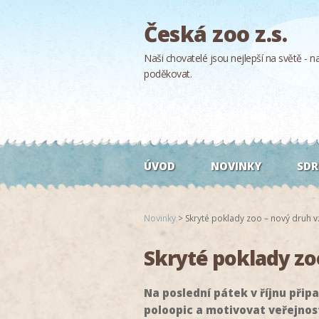
Česká zoo z.s.
Naši chovatelé jsou nejlepší na světě - naš
poděkovat.
ÚVOD
NOVINKY
SDR
Novinky
>
Skryté poklady zoo – nový druh 
Skryté poklady zo
Na poslední pátek v říjnu při
poloopic a motivovat veřejnos