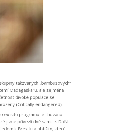
 skupiny takzvaných „bambusových“
území Madagaskaru, ale zejména
četnost divoké populace se
rožený (Critically endangered).
ho ex situ programu je chováno
é jsme přivezli dvě samice. Další
ledem k Brexitu a obtížím, které