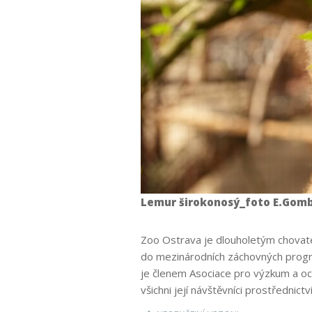
Lemur širokonosý_foto E.Gom
Zoo Ostrava je dlouholetým chovat
do mezinárodních záchovných progra
je členem Asociace pro výzkum a o
všichni její návštěvníci prostřednic