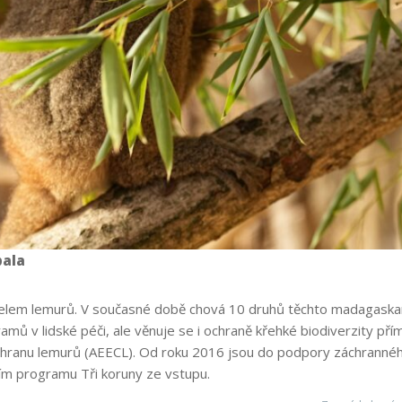
bala
elem lemurů. V současné době chová 10 druhů těchto madagaskar
mů v lidské péči, ale věnuje se i ochraně křehké biodiverzity p
chranu lemurů (AEECL). Od roku 2016 jsou do podpory záchrannéh
tvím programu Tři koruny ze vstupu.