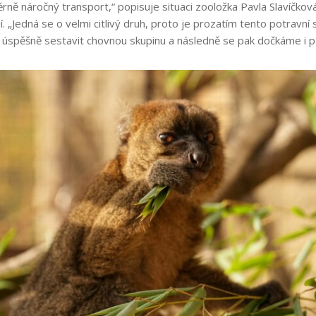
rně náročný transport,“ popisuje situaci zooložka Pavla Slavíčkov
. „Jedná se o velmi citlivý druh, proto je prozatím tento potravní
úspěšně sestavit chovnou skupinu a následně se pak dočkáme i př