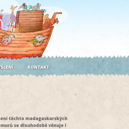
ŠLENÍ
KONTAKT
rožení těchto madagaskarských
emurů se dlouhodobě věnuje i