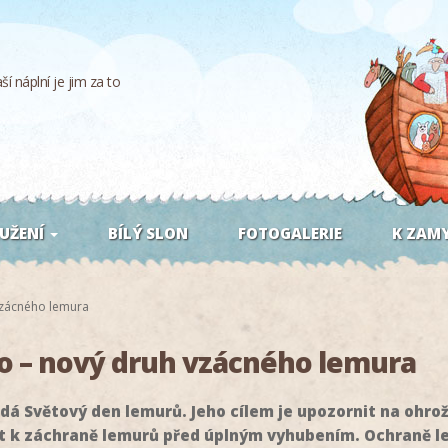
í náplní je jim za to
UŽENÍ
BÍLÝ SLON
FOTOGALERIE
K ZAMY
vzácného lemura
o – nový druh vzácného lemura
padá Světový den lemurů. Jeho cílem je upozornit na oh
t k záchraně lemurů před úplným vyhubením. Ochraně l