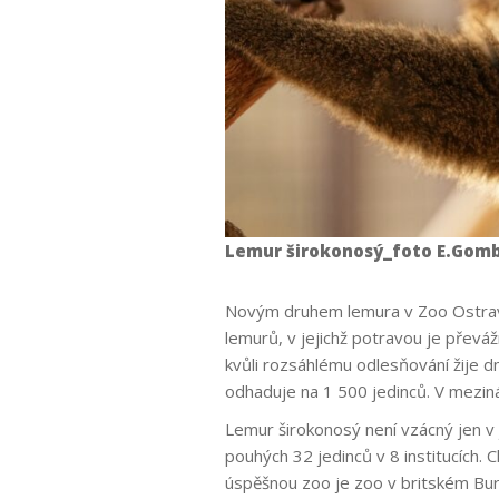
Lemur širokonosý_foto E.Gom
Novým druhem lemura v Zoo Ostrava
lemurů, v jejichž potravou je přev
kvůli rozsáhlému odlesňování žije 
odhaduje na 1 500 jedinců. V meziná
Lemur širokonosý není vzácný jen v 
pouhých 32 jedinců v 8 institucích.
úspěšnou zoo je zoo v britském Burf