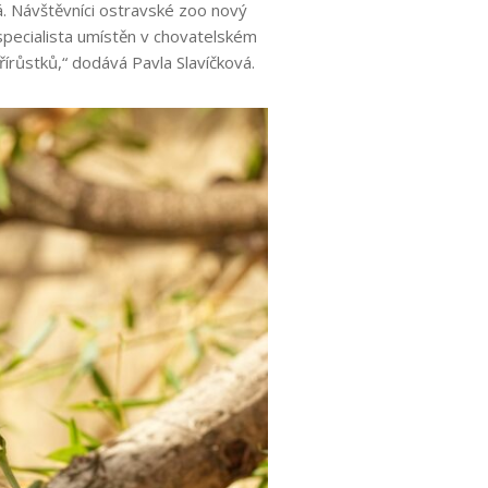
á. Návštěvníci ostravské zoo nový
 specialista umístěn v chovatelském
írůstků,“ dodává Pavla Slavíčková.