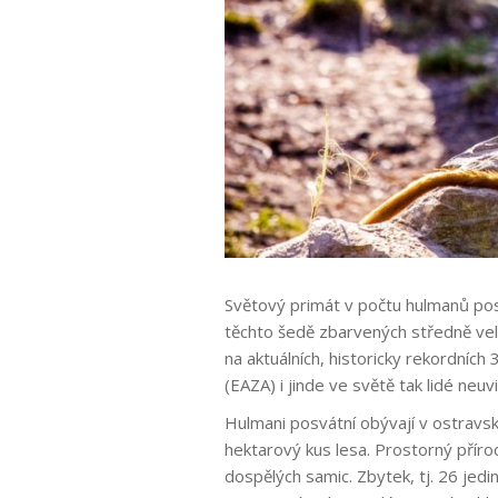
Světový primát v počtu hulmanů posv
těchto šedě zbarvených středně velk
na aktuálních, historicky rekordních
(EAZA) i jinde ve světě tak lidé neuv
Hulmani posvátní obývají v ostravs
hektarový kus lesa. Prostorný přír
dospělých samic. Zbytek, tj. 26 jedi