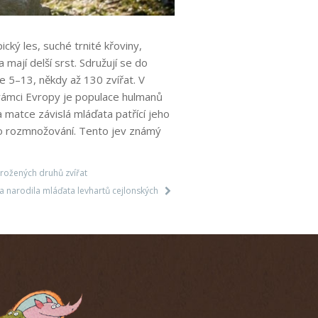
ický les, suché trnité křoviny,
 mají delší srst. Sdružují se do
e 5–13, někdy až 130 zvířat. V
V rámci Evropy je populace hulmanů
matce závislá mláďata patřící jeho
ého rozmnožování. Tento jev známý
ožených druhů zvířat
a narodila mláďata levhartů cejlonských