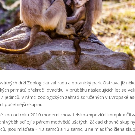
átných drží Zoologická zahrada a botanický park Ostrava již několi
ých primátů překročil dvacítku. V průběhu následujících let se ve
 37 jedinců. V rámci zoologických zahrad sdružených v Evropské aso
idí početnější skupinu.
ké zoo od roku 2010 moderní chovatelsko-expoziční komplex Čitván
odní výběh sdílejí s párem medvědů ušatých. Základ chovné skupin
nců, jsou mláďata – 13 samců a 12 samic, u nejmladšího člena skupi