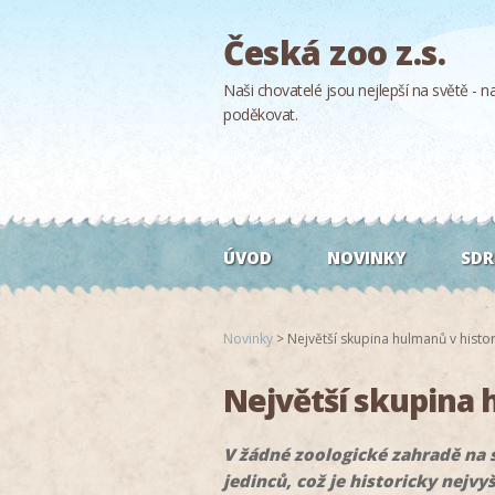
Česká zoo z.s.
Naši chovatelé jsou nejlepší na světě - naš
poděkovat.
ÚVOD
NOVINKY
SDR
Novinky
>
Největší skupina hulmanů v histo
Největší skupina 
V žádné zoologické zahradě na 
jedinců, což je historicky nejv