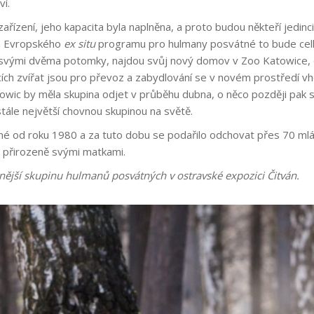
ví.
ařízení, jeho kapacita byla naplněna, a proto budou někteří jedinc
m Evropského
ex situ
programu pro hulmany posvátné to bude celk
 svými dvěma potomky, najdou svůj nový domov v Zoo Katowice,
ících zvířat jsou pro převoz a zabydlování se v novém prostředí vho
owic by měla skupina odjet v průběhu dubna, o něco později pak 
tále největší chovnou skupinou na světě.
 od roku 1980 a za tuto dobu se podařilo odchovat přes 70 mláď
 přirozeně svými matkami.
nější skupinu hulmanů posvátných v ostravské expozici Čitván.