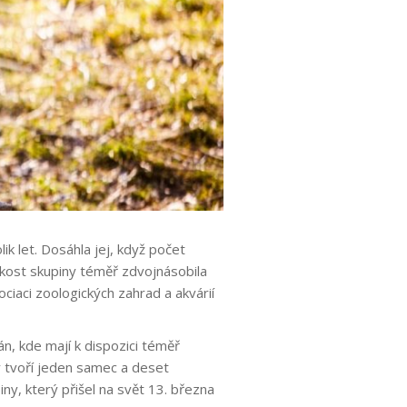
k let. Dosáhla jej, když počet
likost skupiny téměř zdvojnásobila
ciaci zoologických zahrad a akvárií
, kde mají k dispozici téměř
y tvoří jeden samec a deset
ny, který přišel na svět 13. března