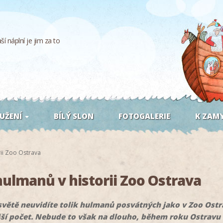
í náplní je jim za to
UŽENÍ
BÍLÝ SLON
FOTOGALERIE
K ZAMY
rii Zoo Ostrava
hulmanů v historii Zoo Ostrava
světě neuvidíte tolik hulmanů posvátných jako v Zoo Ostr
yšší počet. Nebude to však na dlouho, během roku Ostravu