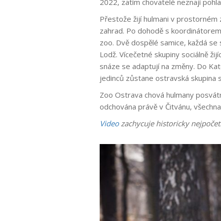
2022, zatím chovatelé neznají pohla
Přestože žijí hulmani v prostorném z
zahrad. Po dohodě s koordinátore
zoo. Dvě dospělé samice, každá se
Lodž. Vícečetné skupiny sociálně žij
snáze se adaptují na změny. Do Kat
jedinců zůstane ostravská skupina s
Zoo Ostrava chová hulmany posvátné
odchována právě v Čitvánu, všechna
Video
zachycuje historicky nejpočet