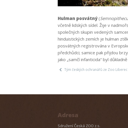
Hulman posvátný
(
Semnopithecus
včetně lidských sídel. Žije v nadmořs
společných skupin vedených samcem, 
hinduistických zemích je hulman ztě
posvátných registrována v Evropské
předchůdci; samice pak přijdou brzy
jako „samčí infanticida“ byl důklad
Tým českých ochranářů ze Zoo Liberec
Adresa
Sdružení Česká ZOO z.s.