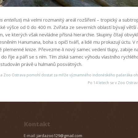
 entellus
) má velmi rozmanitý areál rozšíření – tropický a subtrop
ké výšce od 0 do 400 m. Zvířata ze severních oblastí bývají větší a
ve kterých však nevládne přísná hierarchie. Skupiny čítají obvykl
lesněním Hanumana, boha s opičí tváří, a lidé mu prokazují úctu. 
 plemenné knize. Převezme-li nový samec vedení tlupy, zabije na 
 do říje a páří se s ním. Tím získá samec výhodu vlastního rychl
ně studován právě u hulmanů posvátných.
 a Zoo Ostrava pomohl dostat za mříže významného indonéského pašeráka ohr
Po 14 letech se v Zoo Ostrav
Kontakt
E-mail:
jardazoo129@gmail.com