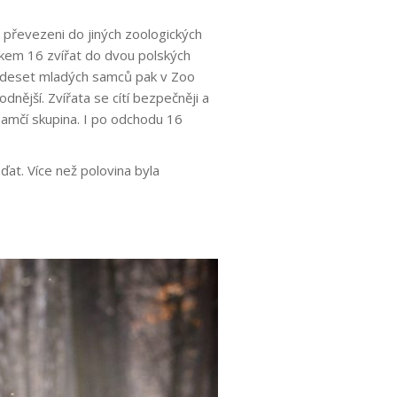
i převezeni do jiných zoologických
em 16 zvířat do dvou polských
 deset mladých samců pak v Zoo
dnější. Zvířata se cítí bezpečněji a
samčí skupina. I po odchodu 16
at. Více než polovina byla