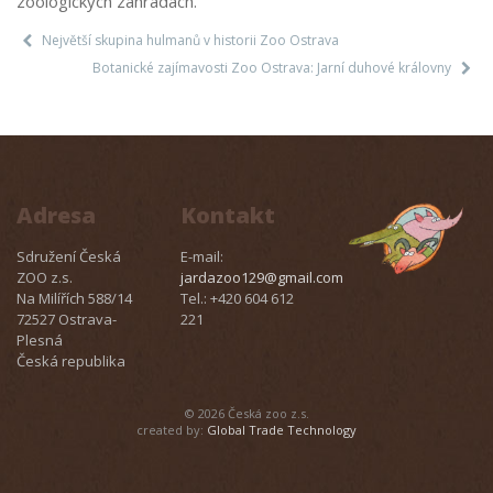
zoologických zahradách.
Největší skupina hulmanů v historii Zoo Ostrava
Botanické zajímavosti Zoo Ostrava: Jarní duhové královny
Adresa
Kontakt
Sdružení Česká
E-mail:
ZOO z.s.
jardazoo129@gmail.com
Na Milířích 588/14
Tel.: +420 604 612
72527 Ostrava-
221
Plesná
Česká republika
© 2026 Česká zoo z.s.
created by:
Global Trade Technology