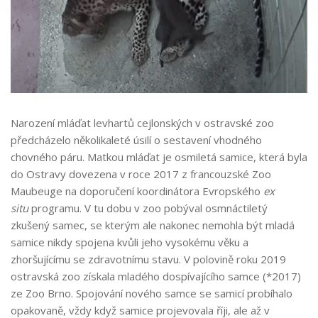
Narození mláďat levhartů cejlonských v ostravské zoo
předcházelo několikaleté úsilí o sestavení vhodného
chovného páru. Matkou mláďat je osmiletá samice, která byla
do Ostravy dovezena v roce 2017 z francouzské Zoo
Maubeuge na doporučení koordinátora Evropského
ex
situ
programu. V tu dobu v zoo pobýval osmnáctiletý
zkušený samec, se kterým ale nakonec nemohla být mladá
samice nikdy spojena kvůli jeho vysokému věku a
zhoršujícímu se zdravotnímu stavu. V polovině roku 2019
ostravská zoo získala mladého dospívajícího samce (*2017)
ze Zoo Brno. Spojování nového samce se samicí probíhalo
opakovaně, vždy když samice projevovala říji, ale až v