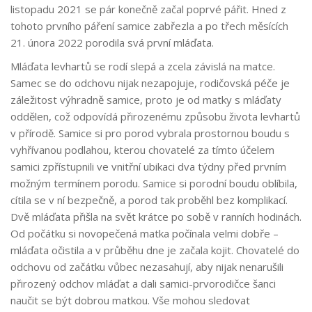
listopadu 2021 se pár konečně začal poprvé pářit. Hned z
tohoto prvního páření samice zabřezla a po třech měsících
21. února 2022 porodila svá první mláďata.
Mláďata levhartů se rodí slepá a zcela závislá na matce.
Samec se do odchovu nijak nezapojuje, rodičovská péče je
záležitost výhradně samice, proto je od matky s mláďaty
oddělen, což odpovídá přirozenému způsobu života levhartů
v přírodě. Samice si pro porod vybrala prostornou boudu s
vyhřívanou podlahou, kterou chovatelé za tímto účelem
samici zpřístupnili ve vnitřní ubikaci dva týdny před prvním
možným termínem porodu. Samice si porodní boudu oblíbila,
cítila se v ní bezpečně, a porod tak proběhl bez komplikací.
Dvě mláďata přišla na svět krátce po sobě v ranních hodinách.
Od počátku si novopečená matka počínala velmi dobře –
mláďata očistila a v průběhu dne je začala kojit. Chovatelé do
odchovu od začátku vůbec nezasahují, aby nijak nenarušili
přirozený odchov mláďat a dali samici-prvorodičce šanci
naučit se být dobrou matkou. Vše mohou sledovat