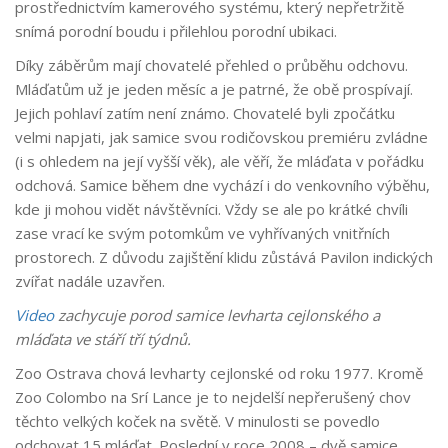
prostřednictvím kamerového systému, který nepřetržitě
snímá porodní boudu i přilehlou porodní ubikaci.
Díky záběrům mají chovatelé přehled o průběhu odchovu.
Mláďatům už je jeden měsíc a je patrné, že obě prospívají.
Jejich pohlaví zatím není známo. Chovatelé byli zpočátku
velmi napjati, jak samice svou rodičovskou premiéru zvládne
(i s ohledem na její vyšší věk), ale věří, že mláďata v pořádku
odchová. Samice během dne vychází i do venkovního výběhu,
kde ji mohou vidět návštěvníci. Vždy se ale po krátké chvíli
zase vrací ke svým potomkům ve vyhřívaných vnitřních
prostorech. Z důvodu zajištění klidu zůstává Pavilon indických
zvířat nadále uzavřen.
Video
zachycuje porod samice levharta cejlonského a
mláďata ve stáří tří týdnů.
Zoo Ostrava chová levharty cejlonské od roku 1977. Kromě
Zoo Colombo na Srí Lance je to nejdelší nepřerušený chov
těchto velkých koček na světě. V minulosti se povedlo
odchovat 15 mláďat. Poslední v roce 2008 – dvě samice.