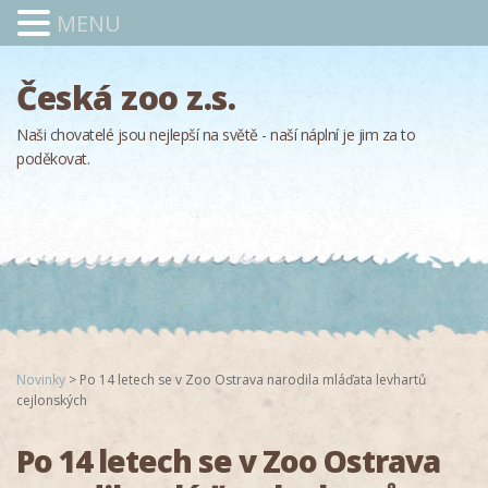
MENU
Česká zoo z.s.
Naši chovatelé jsou nejlepší na světě - naší náplní je jim za to
poděkovat.
Novinky
>
Po 14 letech se v Zoo Ostrava narodila mláďata levhartů
cejlonských
Po 14 letech se v Zoo Ostrava