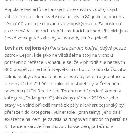
Populace levhartů cejlonských chovaných v zoologických
zahradách na celém světě čítá necelých 80 jedinců, přičemž
téměř 60 z nich je chováno v evropských zoo. Za poslední
rok se mláďata narodila v pěti institucích a hned tři z nich jsou
české zoologické zahrady v Ostravě, Brně a Jihlavě.
Levhart cejlonský
(
Panthera pardus kotiya
) obývá pouze
ostrov Cejlon, kde jako největší šelma stojí na vrcholu
potravního řetězce. Odhaduje se, že v přírodě žije necelých
800 dospělých jedinců. Největší hrozbou pro tuto kočkovitou
šelmu je úbytek přirozeného prostředí, jeho fragmentace a
také pytláctví. Od 90. let minulého století byl v Červeném
seznamu (IUCN Red List of Threatened Species) veden v
kategorii „Endangered“ (ohrožený). V roce 2019 se jeho
stavy ve volné přírodě mírně zlepšily a levhart cejlonský byl
přeřazen do kategorie „Vulnerable“ (zranitelný). Jeho další
existence na Zemi je závislá na fungování národních parků na
Srí Lance a zároveň na chovu v lidské péči, potažmo v