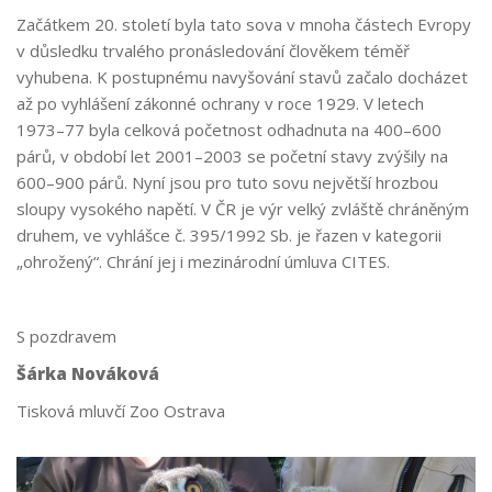
Začátkem 20. století byla tato sova v mnoha částech Evropy
v důsledku trvalého pronásledování člověkem téměř
vyhubena. K postupnému navyšování stavů začalo docházet
až po vyhlášení zákonné ochrany v roce 1929. V letech
1973–77 byla celková početnost odhadnuta na 400–600
párů, v období let 2001–2003 se početní stavy zvýšily na
600–900 párů. Nyní jsou pro tuto sovu největší hrozbou
sloupy vysokého napětí. V ČR je výr velký zvláště chráněným
druhem, ve vyhlášce č. 395/1992 Sb. je řazen v kategorii
„ohrožený“. Chrání jej i mezinárodní úmluva CITES.
S pozdravem
Šárka Nováková
Tisková mluvčí Zoo Ostrava