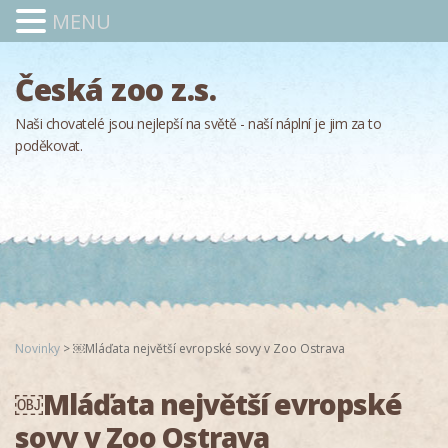
MENU
Česká zoo z.s.
Naši chovatelé jsou nejlepší na světě - naší náplní je jim za to
poděkovat.
Novinky
>
￼Mláďata největší evropské sovy v Zoo Ostrava
￼Mláďata největší evropské
sovy v Zoo Ostrava