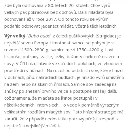
zde byla odchována v 80. letech 20. století. Chov výrů
velkých pak pokračoval bez odchovů. Další mláďata byla
odchovaná až v roce 2017. Od tohoto roku se výrům
podařilo odchovat jedenáct mláďat, včetně těch letošních.
Výr velký
(
Bubo bubo
) z čeledi puštíkovitých (Strigidae) je
největší sovou Evropy. Hmotnost samce se pohybuje v
rozmezí 1500–2800 g, samice mezi 1750–4200 g. Loví
hraboše, potkany, zajíce, ježky, bažanty i některé dravce a
sovy. V ČR hnízdí hlavně ve středních polohách, ve vhodném
prostředí i v nížinách. Na rozdíl od ostatních sov, které hnízdí
v dutinách, příp. náhradních budkách, je hnízdo výrů umístěno
na zemi nebo na skalních římsách. Samice sov zasedají na
snůšky po snesení prvního vejce a postupně snášejí další,
což znamená, že mláďata se líhnou postupně i v
několikadenních intervalech. To vede k poměrně výrazným
velikostním rozdílům mladých sov. Tato hnízdní strategie má
zaručit, že v případě nedostatku potravy přežijí alespoň ta
nejstarší a nejsilnější mláďata.