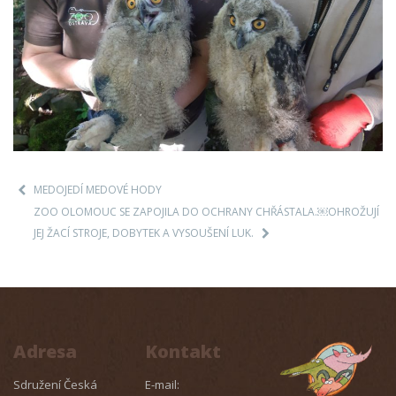
MEDOJEDÍ MEDOVÉ HODY
ZOO OLOMOUC SE ZAPOJILA DO OCHRANY CHŘÁSTALA.￼OHROŽUJÍ
JEJ ŽACÍ STROJE, DOBYTEK A VYSOUŠENÍ LUK.
Adresa
Kontakt
Sdružení Česká
E-mail: