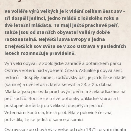
Ve voliéře výrů velkých je k vidění celkem šest sov –
tři dospělí jedinci, jedno mládě z loňského roku a
dvě letošní mláďata. Ta mají ještě prachové peří,
takže jsou od starších obyvatel voliéry dobře
rozeznatelná. Největší sova Evropy a jedna
z největších sov světa se v Zoo Ostrava v posledních
letech rozmnožuje pravidelně.
Výři velcí obývají v Zoologické zahradě a botanickém parku
Ostrava voliéru nad výběhem Čitván. Aktuálně ji obývá šest
jedinců – dospělý samec, rodičovský pár, jejich loňské mládě
(samice) a dvě letošní, která se vylíhla 23. a 25. dubna.
Mláďata jsou porostlá prachovým peřím a zcela odkázána na
péči rodičů. Rodiče se o své potomky příkladně starají a ti
postupně dorůstají do velikosti dospělých jedinců.
Veterinární kontrola, která proběhla v polovině června,
potvrdila, že se jedná o samce a samici.
Ostravská zoo chová výry velké od roku 1971, první mláďata