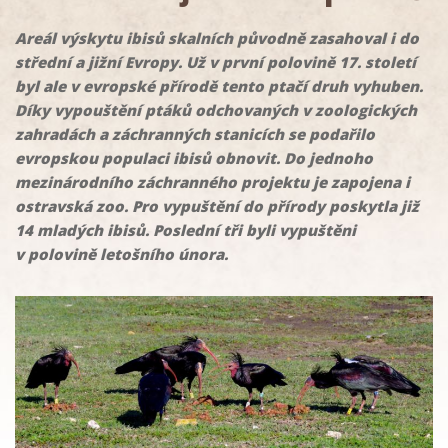
Areál výskytu ibisů skalních původně zasahoval i do
střední a jižní Evropy. Už v první polovině 17. století
byl ale v evropské přírodě tento ptačí druh vyhuben.
Díky vypouštění ptáků odchovaných v zoologických
zahradách a záchranných stanicích se podařilo
evropskou populaci ibisů obnovit. Do jednoho
mezinárodního záchranného projektu je zapojena i
ostravská zoo. Pro vypuštění do přírody poskytla již
14 mladých ibisů. Poslední tři byli vypuštěni
v polovině letošního února.