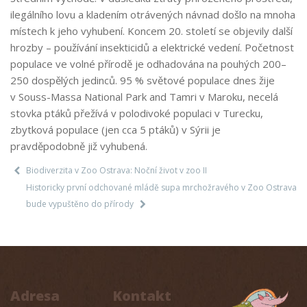
ilegálního lovu a kladením otrávených návnad došlo na mnoha
místech k jeho vyhubení. Koncem 20. století se objevily další
hrozby – používání insekticidů a elektrické vedení. Početnost
populace ve volné přírodě je odhadována na pouhých 200–
250 dospělých jedinců. 95 % světové populace dnes žije
v Souss-Massa National Park and Tamri v Maroku, necelá
stovka ptáků přežívá v polodivoké populaci v Turecku,
zbytková populace (jen cca 5 ptáků) v Sýrii je
pravděpodobně již vyhubená.
Biodiverzita v Zoo Ostrava: Noční život v zoo II
Historicky první odchované mládě supa mrchožravého v Zoo Ostrava
bude vypuštěno do přírody
Adresa
Kontakt