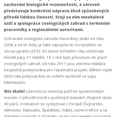
zachování biologické rozmanitosti, a zároveň
představuje konkrétní nápravu škod způsobených
přírodě lidskou činností. Stojí za ním mnohaleté
úsilí a spolupráce
zoologických zahrad s terénními
pracovníky a regionálními autoritami.
Ostravská zoologická zahrada chová ibisy skalní od roku
2008 a od té doby je také zapojena do Evropského
ex
situ
programu (EEP). Do konce loňského roku odchovaly
hnízdní páry 37 mláďat, 19 z nich bylo přesunuto do jiných
zoologických zahrad, od roku 2017 jsou všechna mláďata
bezplatně poskytována pro repatriační projekt. Během teplé
části roku pobývají ibisi ve voliéře společně se supy
bělohlavými.
Ibis skalní
(
Geronticus eremita
) patří ke společenským
tvorům. V přírodě hnízdí v početných koloniích čítajících okolo
40 párů. V minulosti se vyskytoval v Evropě (Švýcarsko,
Německo, Rakousko, Španělsko, Itálie), severní Africe a na
Středním východě. V důsledku ztráty přirozeného prostředí,