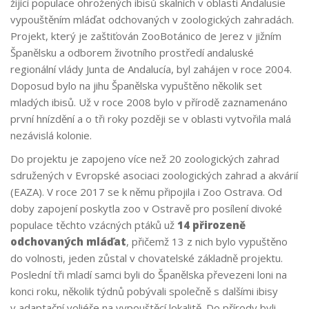
žijící populace ohrožených ibisů skalních v oblasti Andalusie
vypouštěním mláďat odchovaných v zoologických zahradách.
Projekt, který
je
zaštiťován ZooBotánico de Jerez v jižním
Španělsku a odborem životního prostředí andaluské
regionální vlády Junta de Andalucía, byl zahájen v roce 2004.
Doposud bylo na jihu Španělska vypuštěno několik set
mladých ibisů. Už v roce 2008 bylo v přírodě zaznamenáno
první hnízdění a o tři roky později se v oblasti vytvořila malá
nezávislá kolonie.
Do projektu je zapojeno více než 20 zoologických zahrad
sdružených v Evropské asociaci zoologických zahrad a akvárií
(EAZA). V roce 2017 se k němu připojila i Zoo Ostrava. Od
doby zapojení poskytla zoo v Ostravě pro posílení divoké
populace těchto vzácných ptáků už
14 přirozeně
odchovaných mláďat
, přičemž 13 z nich bylo vypuštěno
do volnosti, jeden zůstal v chovatelské základně projektu.
Poslední tři mladí samci byli do Španělska převezeni loni na
konci roku, několik týdnů pobývali společně s dalšími ibisy
v adaptační voliéře na vypouštěcí lokalitě. Do přírody byli