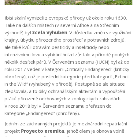
Ibisi skalní vymizeli z evropské přírody už okolo roku 1630.
Také na dalších místech (v severní Africe a na Středním
východě) byl
zcela vyhuben
. V důsledku změn ve využívání
krajiny, úbytku přirozeného prostředí a potravních zdrojů,
ale také kvůli otravám pesticidy a insekticidy nebo
intenzivnímu lovu a vybírání hnízd zůstalo v přírodě pouhých
několik desítek párů. V Červeném seznamu (IUCN) byl až do
roku 2017 veden v kategorii „Critically Endangered“ (kriticky
ohrožený), což je poslední kategorie před kategorií „Extinct
in the Wild“ (vyhubený v přírodě). Postupně se ale situace
zlepšovala, a to díky ochranářským aktivitám a vypouštění
ptáků přirozeně odchovaných v zoologických zahradách.
V roce 2018 byl v Červeném seznamu přeřazen do
kategorie „Endangered“ (ohrožený).
Jedním ze záchranných projektů je mezinárodní repatriační
projekt
Proyecto eremita
, jehož cílem je obnova volně