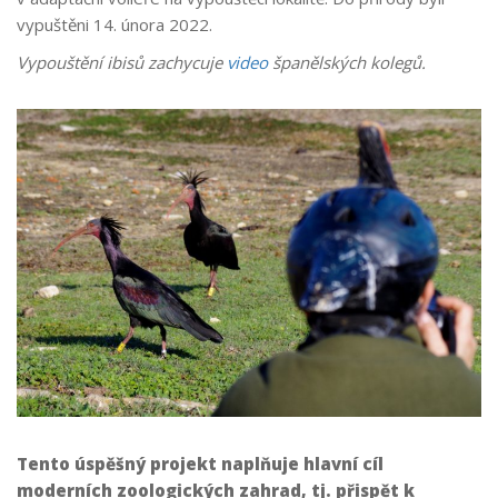
vypuštěni 14. února 2022.
Vypouštění ibisů zachycuje
video
španělských kolegů.
Tento úspěšný projekt naplňuje hlavní cíl
moderních zoologických zahrad, tj. přispět k