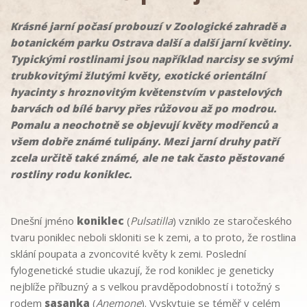
Krásné jarní počasí probouzí v Zoologické zahradě a
botanickém parku Ostrava další a další jarní květiny.
Typickými rostlinami jsou například narcisy se svými
trubkovitými žlutými květy, exotické orientální
hyacinty s hroznovitým květenstvím v pastelových
barvách od bílé barvy přes růžovou až po modrou.
Pomalu a neochotně se objevují květy modřenců a
všem dobře známé tulipány. Mezi jarní druhy patří
zcela určitě také známé, ale ne tak často pěstované
rostliny rodu koniklec.
Dnešní jméno
koniklec
(
Pulsatilla
) vzniklo ze staročeského
tvaru poniklec neboli skloniti se k zemi, a to proto, že rostlina
sklání poupata a zvoncovité květy k zemi. Poslední
fylogenetické studie ukazují, že rod koniklec je geneticky
nejblíže příbuzný a s velkou pravděpodobností i totožný s
rodem
sasanka
(
Anemone
). Vyskytuje se téměř v celém