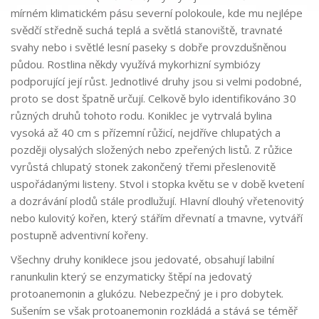
mírném klimatickém pásu severní polokoule, kde mu nejlépe
svědčí středně suchá teplá a světlá stanoviště, travnaté
svahy nebo i světlé lesní paseky s dobře provzdušněnou
půdou. Rostlina někdy využívá mykorhizní symbiózy
podporující její růst. Jednotlivé druhy jsou si velmi podobné,
proto se dost špatně určují. Celkově bylo identifikováno 30
různých druhů tohoto rodu. Koniklec je vytrvalá bylina
vysoká až 40 cm s přízemní růžicí, nejdříve chlupatých a
později olysalých složených nebo zpeřených listů. Z růžice
vyrůstá chlupatý stonek zakončený třemi přeslenovitě
uspořádanými listeny. Stvol i stopka květu se v době kvetení
a dozrávání plodů stále prodlužují. Hlavní dlouhý vřetenovitý
nebo kulovitý kořen, který stářím dřevnatí a tmavne, vytváří
postupně adventivní kořeny.
Všechny druhy koniklece jsou jedovaté, obsahují labilní
ranunkulin který se enzymaticky štěpí na jedovatý
protoanemonin a glukózu. Nebezpečný je i pro dobytek.
Sušením se však protoanemonin rozkládá a stává se téměř