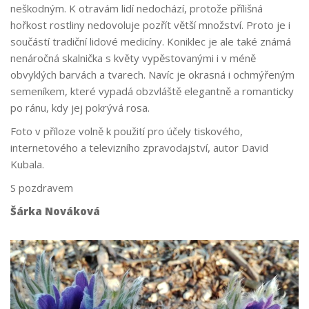
neškodným. K otravám lidí nedochází, protože přílišná
hořkost rostliny nedovoluje pozřít větší množství. Proto je i
součástí tradiční lidové medicíny. Koniklec je ale také známá
nenáročná skalnička s květy vypěstovanými i v méně
obvyklých barvách a tvarech. Navíc je okrasná i ochmýřeným
semeníkem, které vypadá obzvláště elegantně a romanticky
po ránu, kdy jej pokrývá rosa.
Foto v příloze volně k použití pro účely tiskového,
internetového a televizního zpravodajství, autor David
Kubala.
S pozdravem
Šárka Nováková