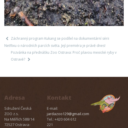
Záchranný program Kukang se podílel na dokumentární sérii
Netflixu o národních parcích světa. Její premiéra je právě dnes!
Pozvánka na přednášku Zoo Ostrava: Proč plavou mexické ryby v
Ostravě?
Adresa
Kontakt
Sdružení Česká
E-mail:
ZOO z.s.
jardazoo129@gmail.com
Na Milířích 588/14
Tel.: +420 604 612
72527 Ostrava-
221