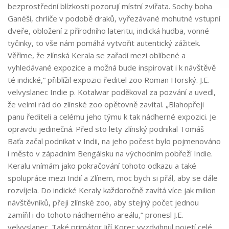
bezprostřední blízkosti pozorují místní zvířata. Sochy boha
Ganéši, chrliče v podobě draků, vyřezávané mohutné vstupní
dveře, obložení z přírodního lateritu, indická hudba, vonné
tyčinky, to vše nám pomáhá vytvořit autentický zážitek.
Věříme, že zlínská Kerala se zařadí mezi oblíbené a
vyhledávané expozice a možná bude inspirovat i k návštěvě
té indické,“ přiblížil expozici ředitel zoo Roman Horský. J.E.
velvyslanec Indie p. Kotalwar poděkoval za pozvání a uvedl,
že velmi rád do zlínské zoo opětovně zavítal. „Blahopřeji
panu řediteli a celému jeho týmu k tak nádherné expozici. Je
opravdu jedinečná. Před sto lety zlínský podnikal Tomáš
Baťa začal podnikat v Indii, na jeho počest bylo pojmenováno
i město v západním Bengálsku na východním pobřeží Indie.
Keralu vnímám jako pokračování tohoto odkazu a také
spolupráce mezi Indií a Zlínem, moc bych si přál, aby se dále
rozvíjela. Do indické Keraly každoročně zavítá více jak milion
návštěvníků, přeji zlínské zoo, aby stejný počet jednou
zamířil i do tohoto nádherného areálu,“ pronesl J.E.
velvyslanec. Také primátor Jiří Korec vyzdvihnul pojetí celé