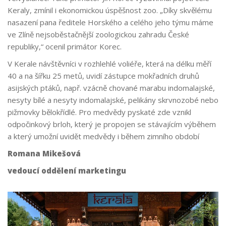
Keraly, zmínil i ekonomickou úspěšnost zoo. „Díky skvělému
nasazení pana ředitele Horského a celého jeho týmu máme
ve Zlíně nejsoběstačnější zoologickou zahradu České
republiky,“ ocenil primátor Korec.
V Kerale návštěvníci v rozhlehlé voliéře, která na délku měří
40 a na šířku 25 metů, uvidí zástupce mokřadních druhů
asijských ptáků, např. vzácně chované marabu indomalajské,
nesyty bílé a nesyty indomalajské, pelikány skrvnozobé nebo
pižmovky bělokřídlé. Pro medvědy pyskaté zde vznikl
odpočinkový brloh, který je propojen se stávajícím výběhem
a který umožní uvidět medvědy i během zimního období
Romana Mikešová
vedoucí oddělení marketingu