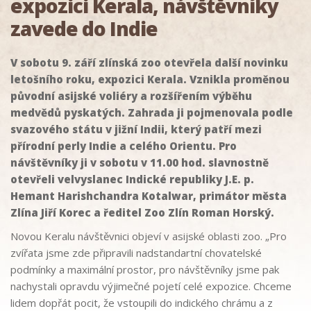
expozici Kerala, návštěvníky
zavede do Indie
V sobotu 9. září zlínská zoo otevřela další novinku
letošního roku, expozici Kerala. Vznikla proměnou
původní asijské voliéry a rozšířením výběhu
medvědů pyskatých. Zahrada ji pojmenovala podle
svazového státu v jižní Indii, který patří mezi
přírodní perly Indie a celého Orientu. Pro
návštěvníky ji v sobotu v 11.00 hod. slavnostně
otevřeli velvyslanec Indické republiky J.E. p.
Hemant Harishchandra Kotalwar, primátor města
Zlína Jiří Korec a ředitel Zoo Zlín Roman Horský.
Novou Keralu návštěvnici objeví v asijské oblasti zoo. „Pro
zvířata jsme zde připravili nadstandartní chovatelské
podmínky a maximální prostor, pro návštěvníky jsme pak
nachystali opravdu výjimečné pojetí celé expozice. Chceme
lidem dopřát pocit, že vstoupili do indického chrámu a z