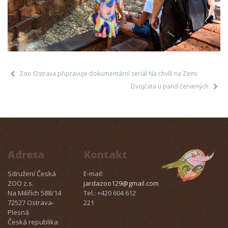
Zoo Ostrava připravuje dokumentární seriál Na chvíli na Zemi
Dvojčata u pand červených
Adresa
Kontakt
Sdružení Česká
E-mail:
ZOO z.s.
jardazoo129@gmail.com
Na Milířích 588/14
Tel.: +420 604 612
72527 Ostrava-
221
Plesná
Česká republika