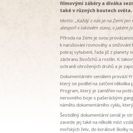
filmovými záběry a diváka sezn
také v různých koutech světa.
Motto: „
Každý z nás je na Zemi jen 
alespoň v takovém stavu, v jakém js
Příroda na Zemi je svou provázanos
k narušování rovnováhy a snižování 
pokraj vyhubení, řada již z planety ne
záchranu živočichů a rostlin. K tak
ochraně ohrožených druhů a je zapo
Dokumentárním seriálem provází Fra
který se podílel na zatčení několik
Program, který je zaměřen na potír
nerovného boje s pašeráckými gangy a
námětu dokumentárního cyklu, který
Šestidílný dokumentární seriál je st
zavede jej také na několik míst vzd
mořských želv, do korálové školky 