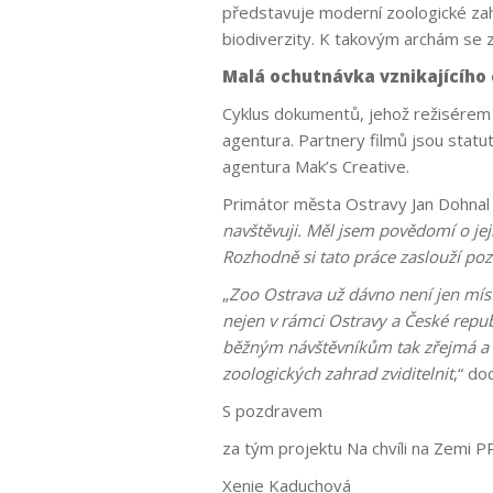
představuje moderní zoologické zah
biodiverzity. K takovým archám se z
Malá ochutnávka vznikajícího c
Cyklus dokumentů, jehož režisérem 
agentura. Partnery filmů jsou statu
agentura Mak’s Creative.
Primátor města Ostravy Jan Dohnal 
navštěvuji. Měl jsem povědomí o její
Rozhodně si tato práce zaslouží po
„
Zoo Ostrava už dávno není jen míst
nejen v rámci Ostravy a České repub
běžným návštěvníkům tak zřejmá a 
zoologických zahrad zviditelnit
,“ d
S pozdravem
za tým projektu Na chvíli na Zemi 
Xenie Kaduchová