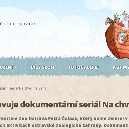
í náplní je jim za to
UŽENÍ
BÍLÝ SLON
FOTOGALERIE
K ZAMY
rní seriál Na chvíli na Zemi
avuje dokumentární seriál Na chví
editele Zoo Ostrava Petra Čolase, který náhle zemřel v 
kých aktivitách ostravské zoologické zahrady. Dokument 