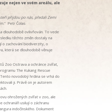
zuje nejen ve svém areálu, ale
teří přijdou po nás, předali Zemi
ím.
“ Petr Čolas
ěka dlouhodobě ovlivňován. To vede
důsledku těchto změn dostaly na
jí o zachování biodiverzity, o
ava, která se dlouhodobě věnuje
tů Zoo Ostrava a ochránce zvířat,
ho programu The Kukang Rescue
. Tento novodobý hrdina se vrhá do
ktovali ji. Právě on je autorem
ách.
chovu ohrožených zvířat v zoo, ale
 ochranáři usilují o záchranu
 langura indočínského. Dokument