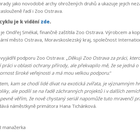
rady jako novodobé archy ohrožených druhů a ukazuje jejich nezas
aslouženě řadí i Zoo Ostrava.
yklu je k vidění
zde
.
je Ondřej Smékal, finančně zaštítila Zoo Ostrava. Výrobcem a ko
tární město Ostrava, Moravskoslezský kraj, společnost Internation
vyjádřil podporu Zoo Ostrava: „
Děkuji Zoo Ostrava za práci, kter
 práci v oblasti ochrany přírody, ale překvapilo mě, že se jedná o
zornost široké veřejnosti a má mou velkou podporu
.“
em, kam se chodí lidé dívat na exotická zvířata, je významným hr
liky, ale podílí se na řadě záchranných projektů i v dalších zemí
pevně věřím, že nově chystaný seriál napomůže tuto mravenčí p
odává náměstkyně primátora Hana Tichánková.
PR manažerka