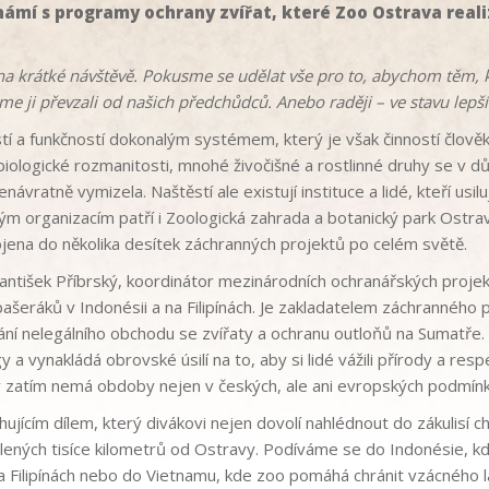
ámí s programy ochrany zvířat, které Zoo Ostrava reali
na krátké návštěvě. Pokusme se udělat vše pro to, abychom těm, k
me ji převzali od našich předchůdců. Anebo raději – ve stavu lepš
tí a funkčností dokonalým systémem, který je však činností člov
biologické rozmanitosti, mnohé živočišné a rostlinné druhy se v 
návratně vymizela. Naštěstí ale existují instituce a lidé, kteří usilu
ovým organizacím patří i Zoologická zahrada a botanický park Ostr
jena do několika desítek záchranných projektů po celém světě.
ntišek Příbrský, koordinátor mezinárodních ochranářských projek
a pašeráků v Indonésii a na Filipínách. Je zakladatelem záchranné
ání nelegálního obchodu se zvířaty a ochranu outloňů na Sumatře
 vynakládá obrovské úsilí na to, aby si lidé vážili přírody a respe
 zatím nemá obdoby nejen v českých, ale ani evropských podmínk
rhujícím dílem, který divákovi nejen dovolí nahlédnout do zákulisí 
álených tisíce kilometrů od Ostravy. Podíváme se do Indonésie, kde
na Filipínách nebo do Vietnamu, kde zoo pomáhá chránit vzácného