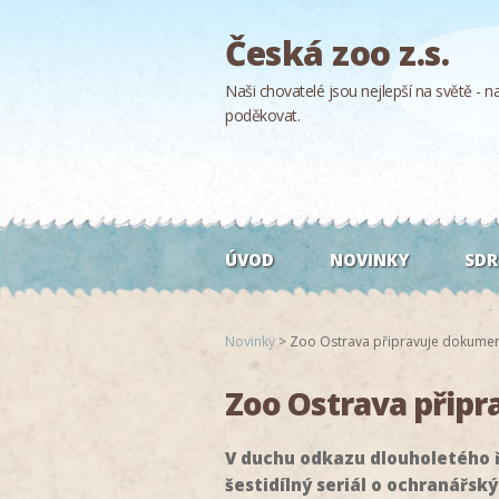
Česká zoo z.s.
Naši chovatelé jsou nejlepší na světě - naš
poděkovat.
ÚVOD
NOVINKY
SDR
Novinky
>
Zoo Ostrava připravuje dokumentá
Zoo Ostrava připr
V duchu odkazu dlouholetého ř
šestidílný seriál o ochranářs