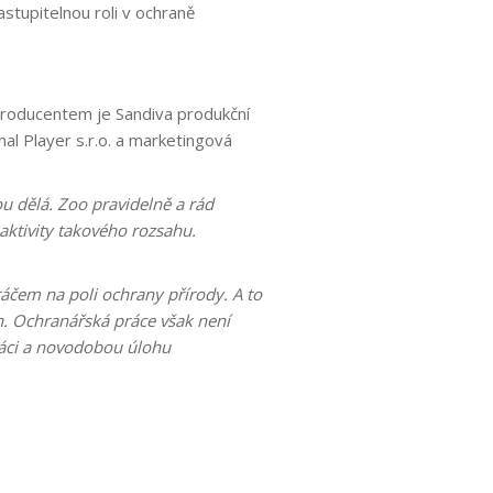
tupitelnou roli v ochraně
producentem je Sandiva produkční
al Player s.r.o. a marketingová
ou dělá. Zoo pravidelně a rád
 aktivity takového rozsahu.
áčem na poli ochrany přírody. A to
ch. Ochranářská práce však není
ráci a novodobou úlohu