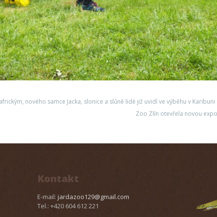
frickým, nového samce Jacka, slonice a slůně lidé již uvidí ve výběhu v Karibuni
Zoo Zlín otevřela novou expoz
Kontakt
E-mail:
jardazoo129@gmail.com
Tel.: +420 604 612 221