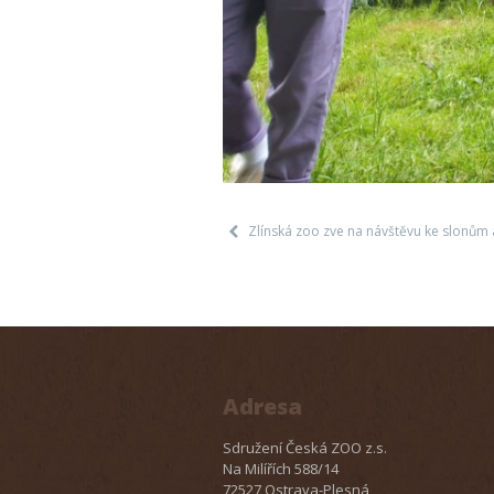
Zlínská zoo zve na návštěvu ke slonům a
Adresa
Sdružení Česká ZOO z.s.
Na Milířích 588/14
72527 Ostrava-Plesná