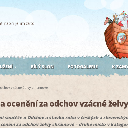
í náplní je jim za to
UŽENÍ
BÍLÝ SLON
FOTOGALERIE
K ZAMY
odchov vzácné želvy chrámové
la ocenění za odchov vzácné žel
ní soutěže o Odchov a stavbu roku v českých a slovenskýc
ocenění za odchov želvy chrámové – druhé místo v kategori