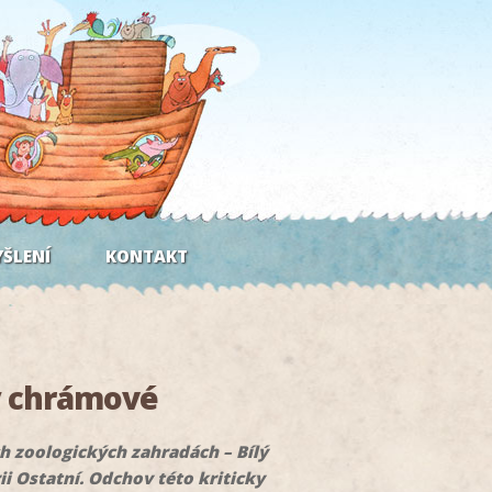
ŠLENÍ
KONTAKT
vy chrámové
h zoologických zahradách – Bílý
i Ostatní. Odchov této kriticky