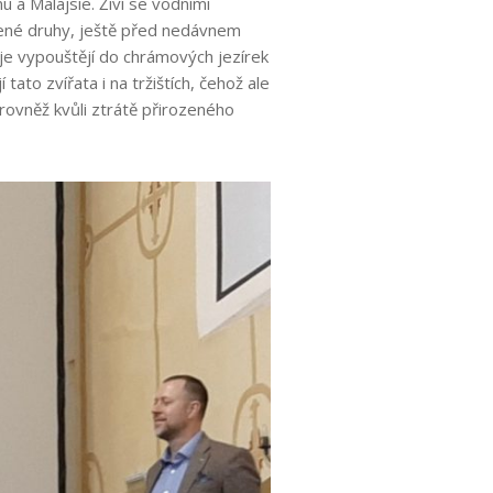
 a Malajsie. Živí se vodními
žené druhy, ještě před nedávnem
i je vypouštějí do chrámových jezírek
to zvířata i na tržištích, čehož ale
 rovněž kvůli ztrátě přirozeného