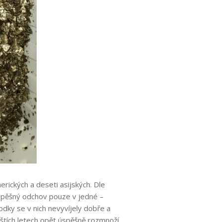
rických a deseti asijských. Dle
úspěšný odchov pouze v jedné –
odky se v nich nevyvíjely dobře a
říštích letech opět úspěšně rozmnoží.