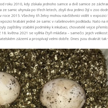
od roku 2010, kdy získala jednoho samce a dvě samice ze záchr
na ze samic uhynula po třech letech, zbylí dva jedinci žijí v zoo d
roce 2015. Všechny tři želvy mohou návštěvníci vidět v expozici S
xpozici hrabání jedné ze samic v rašelinovém podkladu. Nato na mí
byly zajištěny stabilní podmínky k inkubaci, chovatelé vejce přemísti
 18. května 2021 se vylíhla čtyři mláďata – samečci. Jejich veliko
vatelském zázemí a prospívají velmi dobře. Dnes jsou dvakrát tak 