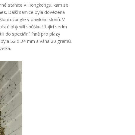
anné stanice v Hongkongu, kam se
odnes. Další samice byla dovezená
loní džungle v pavilonu slonů. V
stě objevili snůšku čítající sedm
li do speciální líhně pro plazy
st byla 52 x 34 mm a váha 20 gramů.
velká.