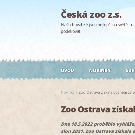
Česká zoo z.s.
Naši chovatelé jsou nejlepší na světě - naš
poděkovat.
ÚVOD
NOVINKY
SDR
Novinky
>
Zoo Ostrava získala ocenění za 
Zoo Ostrava získa
Dne 18.5.2022 proběhlo vyhláše
slon 2021. Zoo Ostrava získala 