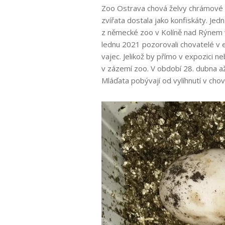
Zoo Ostrava chová želvy chrámové 
zvířata dostala jako konfiskáty. Jed
z německé zoo v Kolíně nad Rýnem v 
lednu 2021 pozorovali chovatelé v e
vajec. Jelikož by přímo v expozici ne
v zázemí zoo. V období 28. dubna až
Mláďata pobývají od vylíhnutí v cho