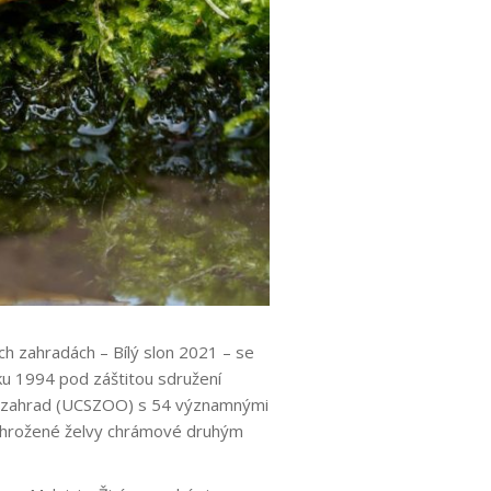
ch zahradách – Bílý slon 2021 – se
oku 1994 pod záštitou sdružení
ých zahrad (UCSZOO) s 54 významnými
y ohrožené želvy chrámové druhým