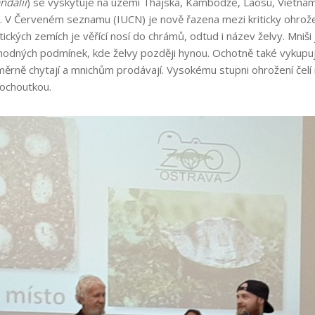
dalii
) se vyskytuje na území Thajska, Kambodže, Laosu, Vietnamu
y. V Červeném seznamu (IUCN) je nově řazena mezi kriticky ohro
tických zemích je věřící nosí do chrámů, odtud i název želvy. Mniš
odných podmínek, kde želvy později hynou. Ochotně také vykupují ta
áměrně chytají a mnichům prodávají. Vysokému stupni ohrožení čelí
pochoutkou.