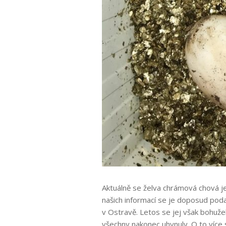
Aktuálně se želva chrámová chová je
našich informací se je doposud poda
v Ostravě. Letos se jej však bohuže
všechny nakonec uhynuly. O to více s