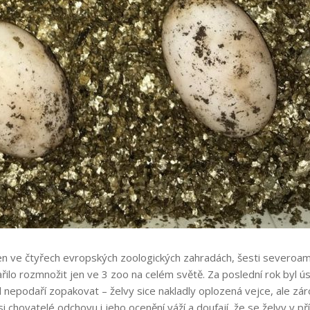
n ve čtyřech evropských zoologických zahradách, šesti severoame
řilo rozmnožit jen ve 3 zoo na celém světě. Za poslední rok byl 
l nepodaří zopakovat – želvy sice nakladly oplozená vejce, ale zár
i chovatelé odchovu i jeho ocenění váží a doufají, že se želvy v p