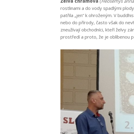
Želva chrámová
(
Heosemys annan
rostlinami a do vody spadlými plod
patřila „jen“ k ohroženým. V buddhis
nebo do přírody, často však do nevh
zneužívají obchodníci, kteří želvy z
prostředí a proto, že je oblíbenou 