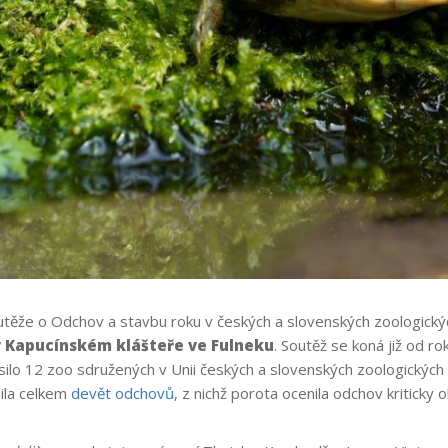
utěže o Odchov a stavbu roku v českých a slovenských zoologický
v Kapucínském klášteře ve Fulneku
. Soutěž se koná již od r
ásilo 12 zoo sdružených v Unii českých a slovenských zoologick
sila celkem
devět odchovů
, z nichž porota ocenila odchov kritick