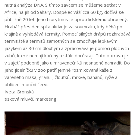
nutná analýza DNA. S tímto savcem se můžeme setkat v
Africe, na jih od Sahary. Dospělec váží cca 60 kg, dožívá se
přibližně 20 let. Jeho biorytmus je oproti lidskému obrácený.
Hrabáč přes den spí a aktivuje za soumraku, kdy běhá po
krajině a vyhledává termity. Pomocí silných drápů rozhrabává
termitiště a termitů samotných se zmocňuje lepkavým
jazykem až 30 cm dlouhým a zpracovává je pomocí plochých
zubů, které nemají kořeny a stále dorůstají. Tuto potravu je
v zajetí podobně jako u mravenečníků nesnadné nahradit. Do
jeho jídelníčku v zoo patří jemně rozmixovaná kaše z
vařeného masa, granulí, žloutků, mrkve, banánů, rýže a
oblíbení mouční červi.
Iveta Gronská
tisková mluvčí, marketing