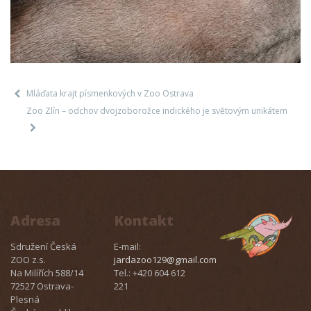
Mláďata krajt písmenkových v Zoo Ostrava
Zoo Zlín – odchov dvojzoborožce indického je světovým unikátem
Adresa
Kontakt
Sdružení Česká
E-mail:
ZOO z.s.
jardazoo129@gmail.com
Na Milířích 588/14
Tel.: +420 604 612
72527 Ostrava-
221
Plesná