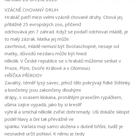
VZÁCNĚ CHOVANÝ DRUH
Hrabáč patří mezi velmi vzácně chované druhy. Chová jej
přibližně 25 evropských zoo, přičemž
odchovává jen 7 zahrad. Když se podaří odchovat mládě, je
to malý zázrak. Matka jej může
zavrhnout, mládě nemusí být životaschopné, nesaje od
matky, důvodů nezdaru může být hned
několik. V České republice se s hrabáči můžeme setkat v
Praze, Plzni, Dvoře Králové a v Olomouci.
HŘÍČKA PŘÍRODY
Zavalitý, téměř lysý savec, jehož tělo pokrývají řídké štětinky
a končetiny jsou zakončeny dlouhými
drápy, s ocasem klokana, protáhlým prasečím rypáčkem,
ušima zajíce vypadá, jako by si kreslíř
vyhrál a smíchal několik zvířat dohromady. Uši dokáže sklopit
podél hlavy a činí tak převážně ve
spánku. Varlata mají samci uložena v dutině břišní, tudíž je
nesnadné určit pohlaví. K němu je tedy