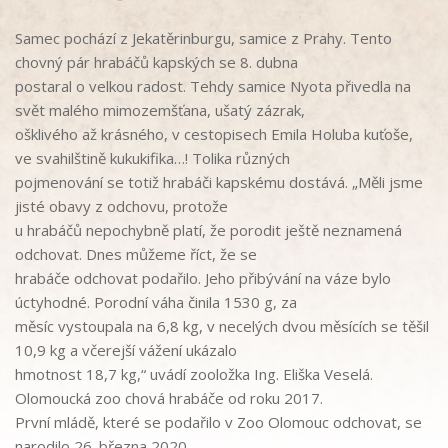
Samec pochází z Jekatěrinburgu, samice z Prahy. Tento
chovný pár hrabáčů kapských se 8. dubna
postaral o velkou radost. Tehdy samice Nyota přivedla na
svět malého mimozemšťana, ušatý zázrak,
ošklivého až krásného, v cestopisech Emila Holuba kuťoše,
ve svahilštině kukukifika…! Tolika různých
pojmenování se totiž hrabáči kapskému dostává. „Měli jsme
jisté obavy z odchovu, protože
u hrabáčů nepochybně platí, že porodit ještě neznamená
odchovat. Dnes můžeme říct, že se
hrabáče odchovat podařilo. Jeho přibývání na váze bylo
úctyhodné. Porodní váha činila 1530 g, za
měsíc vystoupala na 6,8 kg, v necelých dvou měsících se těšil
10,9 kg a včerejší vážení ukázalo
hmotnost 18,7 kg,“ uvádí zooložka Ing. Eliška Veselá.
Olomoucká zoo chová hrabáče od roku 2017.
První mládě, které se podařilo v Zoo Olomouc odchovat, se
narodilo 26. března 2020.