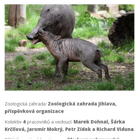
Zoologická zahrada:
Zoologická zahrada Jihlava,
příspěvková organizace
Kolektiv
4
pracovníků a vedoucí:
Marek Dohnal, Šárka
Krčilová, Jaromír Mokrý, Petr Zídek a Richard Viduna