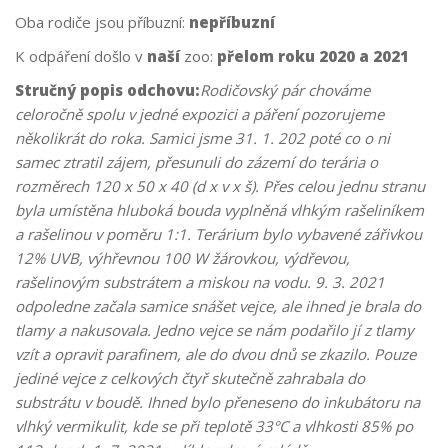
Oba rodiče jsou příbuzní:
nepříbuzní
K odpáření došlo v
naší
zoo:
přelom roku 2020 a 2021
Stručný popis odchovu:
Rodičovský pár chováme
celoročně spolu v jedné expozici a páření pozorujeme
několikrát do roka. Samici jsme 31. 1. 202 poté co o ni
samec ztratil zájem, přesunuli do zázemí do terária o
rozměrech 120 x 50 x 40 (d x v x š). Přes celou jednu stranu
byla umístěna hluboká bouda vyplněná vlhkým rašeliníkem
a rašelinou v poměru 1:1. Terárium bylo vybavené zářivkou
12% UVB, výhřevnou 100 W žárovkou, výdřevou,
rašelinovým substrátem a miskou na vodu. 9. 3. 2021
odpoledne začala samice snášet vejce, ale ihned je brala do
tlamy a nakusovala. Jedno vejce se nám podařilo jí z tlamy
vzít a opravit parafinem, ale do dvou dnů se zkazilo. Pouze
jediné vejce z celkových čtyř skutečně zahrabala do
substrátu v boudě. Ihned bylo přeneseno do inkubátoru na
vlhký vermikulit, kde se při teplotě 33°C a vlhkosti 85% po