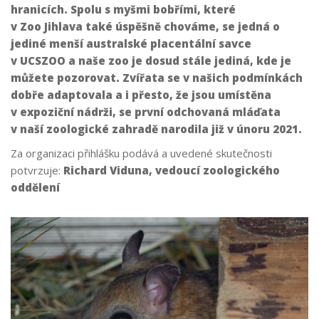
hranicích. Spolu s myšmi bobřími, které
v Zoo Jihlava také úspěšně chováme, se jedná o
jediné menší australské placentální savce
v UCSZOO a naše zoo je dosud stále jediná, kde je
můžete pozorovat. Zvířata se v našich podmínkách
dobře adaptovala a i přesto, že jsou umístěna
v expoziční nádrži, se první odchovaná mláďata
v naší zoologické zahradě narodila již v únoru 2021.
Za organizaci přihlášku podává a uvedené skutečnosti
potvrzuje:
Richard Viduna, vedoucí zoologického
oddělení