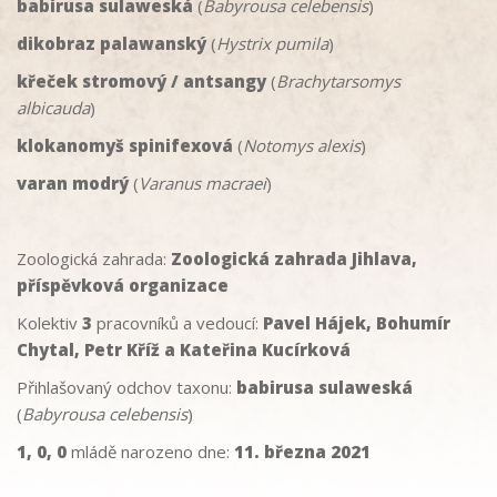
babirusa sulaweská
(
Babyrousa celebensis
)
dikobraz palawanský
(
Hystrix pumila
)
křeček stromový / antsangy
(
Brachytarsomys
albicauda
)
klokanomyš spinifexová
(
Notomys alexis
)
varan modrý
(
Varanus macraei
)
Zoologická zahrada:
Zoologická zahrada Jihlava,
příspěvková organizace
Kolektiv
3
pracovníků a vedoucí:
Pavel Hájek, Bohumír
Chytal, Petr Kříž a Kateřina Kucírková
Přihlašovaný odchov taxonu:
babirusa sulaweská
(
Babyrousa celebensis
)
1, 0, 0
mládě narozeno dne:
11. března 2021