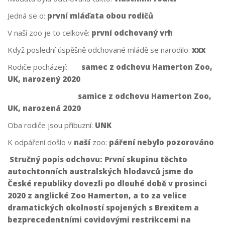
Jedná se o:
první mláďata obou rodičů
V naší zoo je to celkově:
první odchovaný vrh
Když poslední úspěšně odchované mládě se narodilo:
xxx
Rodiče pocházejí:
samec z odchovu Hamerton Zoo,
UK, narozený 2020
samice z odchovu Hamerton Zoo,
UK, narozená 2020
Oba rodiče jsou příbuzní:
UNK
K odpáření došlo v
naší
zoo:
páření nebylo pozorováno
Stručný popis odchovu:
První skupinu těchto
autochtonních australských hlodavců jsme do
České republiky dovezli po dlouhé době v prosinci
2020 z anglické Zoo Hamerton, a to za velice
dramatických okolností spojených s Brexitem a
bezprecedentními covidovými restrikcemi na