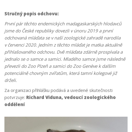
Stručný popis odchovu:
První pár těchto endemických madagaskarských hlodavců
jsme do České republiky dovezli v únoru 2019 a první
odchovaná mláďata se v naší zoologické zahradě narodila
v červenci 2020. Jedním z těchto mláďat je matka aktuálně
přihlašovaného odchovu. Dvě mláďata zdárně prospívala a
jednalo se o samce a samici. Mladého samce jsme následně
převezli do Zoo Plzeň a samici do Zoo Genève k dalším
potenciálně chovným zvířatům, která tamní kolegové již
drželi.
Za organizaci přihlášku podává a uvedené skutečnosti
potvrzuje:
Richard Viduna, vedoucí zoologického
oddělení