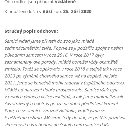
Oba rodiče jsou příbuzní:
vzdáleně
K odpáření došlo v
naší
zoo:
25. září 2020
Stručný popis odchovu:
Samici Ndari jsme přivezli do zoo jako mladé
sedmnáctiměsíční zvíře. Poprvé se ji podařilo spojit s naším
původním samcem v roce 2016. V roce 2017 byly
zaznamenány dva porody, mládě bohužel vždy okamžitě
zmizelo. Totéž se opakovalo v roce 2018 a stejně tak v roce
2020 po výměně chovného samce. Až na popáté, na jaře
2021, jsme se konečně mohli radovat z úspěšného odchovu.
Mládě od narození dobře prosperovalo. Samice však byla
v prvních týdnech velice neklidná, a tak jsme minimalizovali
čas strávený u babirus pouze na dobu předložení krmení.
Poté, co se samice výrazně zklidnila, vrátili jsme se
k běžnému režimu. Můžeme tedy doufat, že po této pozitivní
zkušenosti nás v budoucnu čekají u této samice další