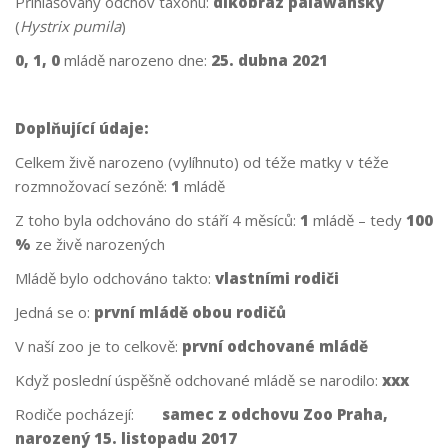
Přihlašovaný odchov taxonu:
dikobraz palawanský
(
Hystrix pumila
)
0, 1, 0
mládě narozeno dne:
25. dubna 2021
Doplňující údaje:
Celkem živě narozeno (vylíhnuto) od téže matky v téže
rozmnožovací sezóně:
1
mládě
Z toho byla odchováno do stáří 4 měsíců:
1
mládě – tedy
100
%
ze živě narozených
Mládě bylo odchováno takto:
vlastními rodiči
Jedná se o:
první mládě obou rodičů
V naší zoo je to celkově:
první odchované mládě
Když poslední úspěšně odchované mládě se narodilo:
xxx
Rodiče pocházejí:
samec z odchovu Zoo Praha,
narozený 15. listopadu 2017