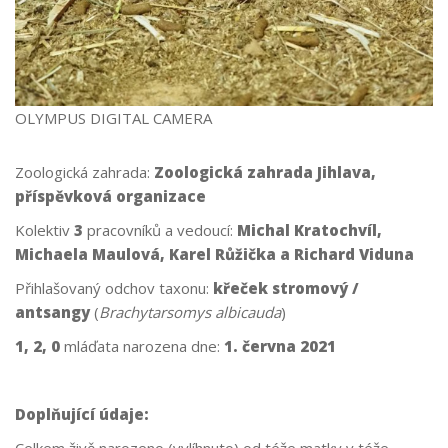
OLYMPUS DIGITAL CAMERA
Zoologická zahrada:
Zoologická zahrada Jihlava,
příspěvková organizace
Kolektiv
3
pracovníků a vedoucí:
Michal Kratochvíl,
Michaela Maulová, Karel Růžička a Richard Viduna
Přihlašovaný odchov taxonu:
křeček stromový /
antsangy
(
Brachytarsomys albicauda
)
1, 2, 0
mláďata narozena dne:
1. června 2021
Doplňující údaje:
Celkem živě narozeno (vylíhnuto) od téže matky v téže