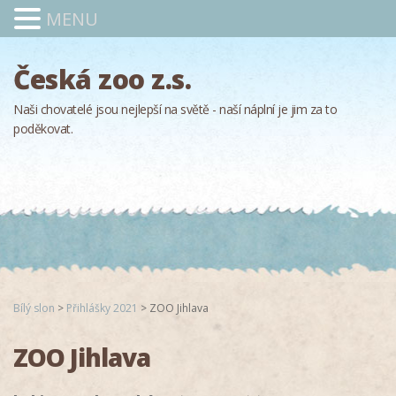
MENU
Česká zoo z.s.
Naši chovatelé jsou nejlepší na světě - naší náplní je jim za to
poděkovat.
Bílý slon
>
Přihlášky 2021
>
ZOO Jihlava
ZOO Jihlava