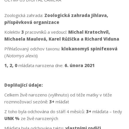
Zoologická zahrada:
Zoologická zahrada Jihlava,
příspěvková organizace
Kolektiv
3
pracovníků a vedoucí:
Michal Kratochvíl,
Michaela Maulová, Karel Růžička a Richard Viduna
Přihlašovaný odchov taxonu:
klokanomyš spinifexová
(
Notomys alexis
)
1, 2, 0
mláďata narozena dne:
6. února 2021
Doplňující údaje:
Celkem živě narozeno (vylíhnuto) od téže matky v téže
rozmnožovací sezóně:
3+
mláďat
Z toho byla odchována do stáří 4 měsíců:
3+
mláďata – tedy
UNK %
ze živě narozených
Mláďata byla odchována takto:
vlastními rodiči