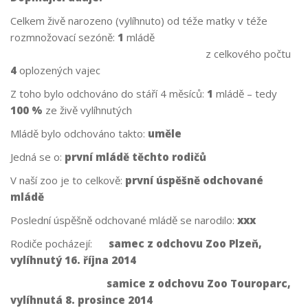
Celkem živě narozeno (vylíhnuto) od téže matky v téže
rozmnožovací sezóně:
1
mládě
z celkového počtu
4
oplozených vajec
Z toho bylo odchováno do stáří 4 měsíců:
1
mládě – tedy
100 %
ze živě vylíhnutých
Mládě bylo odchováno takto:
uměle
Jedná se o:
první mládě těchto rodičů
V naší zoo je to celkově:
první úspěšně odchované
mládě
Poslední úspěšně odchované mládě se narodilo:
xxx
Rodiče pocházejí:
samec z odchovu Zoo Plzeň,
vylíhnutý 16. října 2014
samice z odchovu Zoo Touroparc,
vylíhnutá 8. prosince 2014