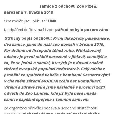
samice z odchovu Zoo Plzeň,
narozená 7. května 2019
Oba rodiče jsou příbuzní:
UNK
K odpáření došlo v
naší
zoo:
páření nebylo pozorováno
Stručný popis odchovu:
První dikobrazy palawanské,
dva samce, jsme do naší zoo dovezli v březnu 2019.
Pár držíme od listopadu téhož roku. Přihlašovaný
odchov je první mládě narozené v Jihlavě, cennější o
to, že se jedná o samici, kterých je v dosud značně
titěrné evropské populaci nedostatek. Celý odchov
proběhl ve společné voliéře s kombami Garnettovými
v chovném zázemí MODETA zcela bez komplikací.
Vitální a zdravé zvíře jsme následně v prosinci 2021
odvezli do Zoo Landau, kde již byla naše mladá
samice úspěšně spojena s tamním samcem.
Za organizaci přihlášku podává a uvedené skutečnosti