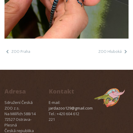
ZOO Praha
ZOO Hluboká
Adresa
Kontakt
Sdružení Česká
E-mail:
ZOO z.s.
jardazoo129@gmail.com
Na Milířích 588/14
Tel.: +420 604 612
72527 Ostrava-
221
Plesná
Česká republika