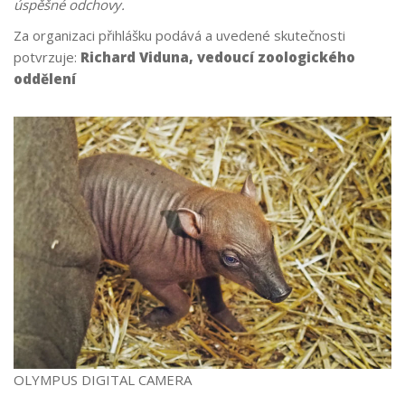
úspěšné odchovy.
Za organizaci přihlášku podává a uvedené skutečnosti
potvrzuje:
Richard Viduna, vedoucí zoologického
oddělení
OLYMPUS DIGITAL CAMERA