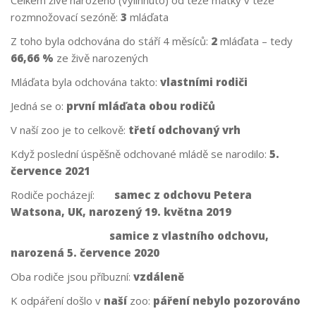
rozmnožovací sezóně:
3
mláďata
Z toho byla odchována do stáří 4 měsíců:
2
mláďata – tedy
66,66 %
ze živě narozených
Mláďata byla odchována takto:
vlastními rodiči
Jedná se o:
první mláďata obou rodičů
V naší zoo je to celkově:
třetí odchovaný vrh
Když poslední úspěšně odchované mládě se narodilo:
5.
července 2021
Rodiče pocházejí:
samec z odchovu Petera
Watsona, UK, narozený 19. května 2019
samice z vlastního odchovu,
narozená 5. července 2020
Oba rodiče jsou příbuzní:
vzdáleně
K odpáření došlo v
naší
zoo:
páření nebylo pozorováno