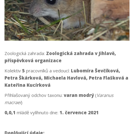
Zoologická zahrada:
Zoologická zahrada v Jihlavě,
příspěvková organizace
Kolektiv
5
pracovníků a vedoucí:
Lubomíra Ševčíková,
Petra Škárková, Michaela Havlová, Petra Flašková a
Kateřina Kucírková
Přihlašovaný odchov taxonu:
varan modrý
(
Varanus
macraei
)
0,0,1
mládě vylíhnuto dne:
1. července 2021
Doplňující údaje: