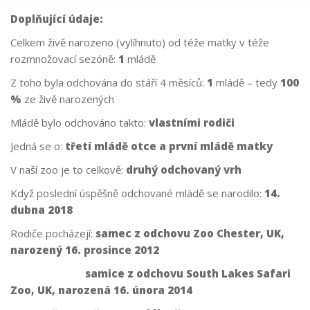
Doplňující údaje:
Celkem živě narozeno (vylíhnuto) od téže matky v téže
rozmnožovací sezóně:
1
mládě
Z toho byla odchována do stáří 4 měsíců:
1
mládě – tedy
100
%
ze živě narozených
Mládě bylo odchováno takto:
vlastními rodiči
Jedná se o:
třetí mládě otce a první mládě matky
V naší zoo je to celkově:
druhý odchovaný vrh
Když poslední úspěšně odchované mládě se narodilo:
14.
dubna 2018
Rodiče pocházejí:
samec z odchovu Zoo Chester, UK,
narozený 16. prosince 2012
samice z odchovu South Lakes Safari
Zoo, UK, narozená 16. února 2014