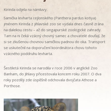
Kirinda odjela na námluvy.
Samička levharta cejlonského (Panthera pardus kotiya)
jménem Kirinda z jihlavské zoo se vydala dnes časně zrána
na dalekou cestu – až do singapurské zoologické zahrady.
Tam na ni čeká vzácný chovný samec a chovatelé doufají, že
si se zkušenou chovnou samičkou padnou do oka. Transport
se uskutečnil na doporučení koordinátora chovu tohoto
vzácného poddruhu levharta.
Šestiletá Kirinda se narodila v roce 2006 v anglické Zoo
Banham, do Jihlavy přicestovala koncem roku 2007. O dva
roky později zde úspěšně odchovala dvojčata Athose a
Porthose.