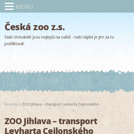
MENU
Česká zoo z.s.
Naši chovatelé jsou nejlepší na světě - naší náplní je jim za to
poděkovat.
Novinky
>
ZOO Jihlava – transport Levharta Cejlonského
ZOO Jihlava – transport
Levharta Cejlonského