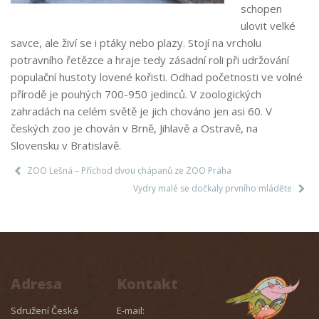
schopen
ulovit velké
savce, ale živí se i ptáky nebo plazy. Stojí na vrcholu
potravního řetězce a hraje tedy zásadní roli při udržování
populační hustoty lovené kořisti. Odhad početnosti ve volné
přírodě je pouhých 700-950 jedinců. V zoologických
zahradách na celém světě je jich chováno jen asi 60. V
českých zoo je chován v Brně, Jihlavě a Ostravě, na
Slovensku v Bratislavě.
ZOO Lešná – Příchod dvou chápanů ze ZOO Praha
Vydry malé se dočkaly prvního mláděte
Adresa
Kontakt
Sdružení Česká
E-mail: