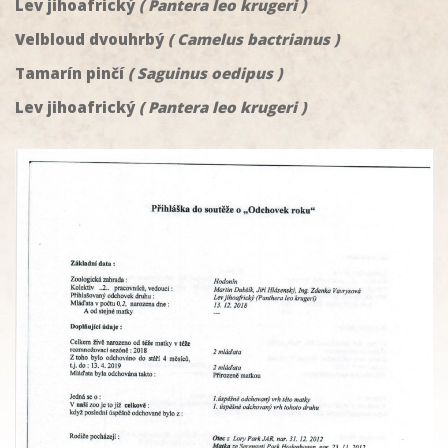
Lev jihoafrický
( Pantera leo krugeri )
Velbloud dvouhrbý
( Camelus bactrianus )
Tamarín pinčí
( Saguinus oedipus )
Lev jihoafrický
( Pantera leo krugeri )