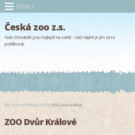
MENU
Česká zoo z.s.
Naši chovatelé jsou nejlepší na světě - naší náplní je jim za to
poděkovat.
Bílý slon
>
Přihlášky 2020
>
ZOO Dvůr Králové
ZOO Dvůr Králové