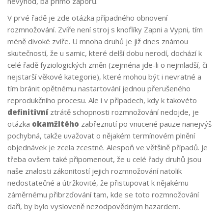
nevýhod, ba přímo záporů.
V prvé řadě je zde otázka případného obnovení
rozmnožování. Zvíře není stroj s knoflíky Zapni a Vypni, tím
méně divoké zvíře. U mnoha druhů je již dnes známou
skutečností, že u samic, které delší dobu nerodí, dochází k
celé řadě fyziologických změn (zejména jde-li o nejmladší, či
nejstarší věkové kategorie), které mohou být i nevratné a
tím bránit opětnému nastartování jednou přerušeného
reprodukčního procesu. Ale i v případech, kdy k takovéto
definitivní
ztrátě schopnosti rozmnožování nedojde, je
otázka
okamžitého
zabřeznutí po vnucené pauze nanejvýš
pochybná, takže uvažovat o nějakém termínovém plnění
objednávek je zcela zcestné. Alespoň ve většině případů. Je
třeba ovšem také připomenout, že u celé řady druhů jsou
naše znalosti zákonitostí jejich rozmnožování natolik
nedostatečné a útržkovité, že přistupovat k nějakému
záměrnému přibrzďování tam, kde se toto rozmnožování
daří, by bylo vysloveně nezodpovědným hazardem.