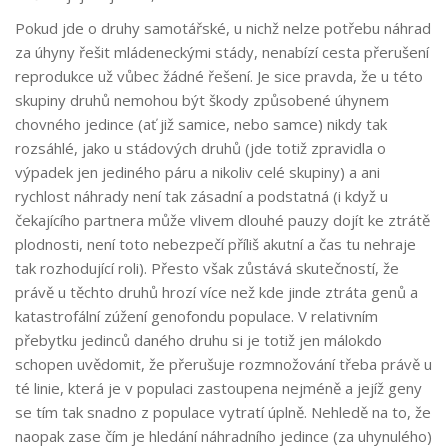
Pokud jde o druhy samotářské, u nichž nelze potřebu náhrad
za úhyny řešit mládeneckými stády, nenabízí cesta přerušení
reprodukce už vůbec žádné řešení. Je sice pravda, že u této
skupiny druhů nemohou být škody způsobené úhynem
chovného jedince (ať již samice, nebo samce) nikdy tak
rozsáhlé, jako u stádových druhů (jde totiž zpravidla o
výpadek jen jediného páru a nikoliv celé skupiny) a ani
rychlost náhrady není tak zásadní a podstatná (i když u
čekajícího partnera může vlivem dlouhé pauzy dojít ke ztrátě
plodnosti, není toto nebezpečí příliš akutní a čas tu nehraje
tak rozhodující roli). Přesto však zůstává skutečností, že
právě u těchto druhů hrozí více než kde jinde ztráta genů a
katastrofální zúžení genofondu populace. V relativním
přebytku jedinců daného druhu si je totiž jen málokdo
schopen uvědomit, že přerušuje rozmnožování třeba právě u
té linie, která je v populaci zastoupena nejméně a jejíž geny
se tím tak snadno z populace vytratí úplně. Nehledě na to, že
naopak zase čím je hledání náhradního jedince (za uhynulého)