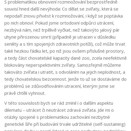
S problematikou obnovení rozmnožování bezprostředně
souvisí hned další nevýhoda: Co dělat se zvířaty, která se
nepodaří znovu přivést k rozmnožování, i když se poptávka
po nich obnoví. Pokud jsme ortodoxní odpůrci utrácení,
nezbývá nám, než trpělivě vyčkat, než takovýto jalový pár
uhyne přirozenou smrtí (případně je utracen v důsledku
senility a s tím spojených zdravotních potíží), což může trvat
také hezkou řádku let, po niž jsou ovšem příslušné prostory,
a tedy část chovatelské kapacity dané zoo, zcela neefektivně
blokovány neperspektivními zvířaty. Samozřejmě můžeme
takováto zvířata i utratit, s odvoláním na jejich neplodnost, a
tedy chovatelskou bezcennost. Jenže to už se dostáváme do
problémů se zdůvodňováním utracení, kterým jsme se
právě chtěli vyhnout.
V této souvislosti bych se rád zmínil i o dalším aspektu
dilematu – utrácet či neutrácet zdravá zvířata. Jde mi o
otázky spojené s problematikou zachování nezbytné
genetické šíře při budování trvale udržitelné (self-sustaining)