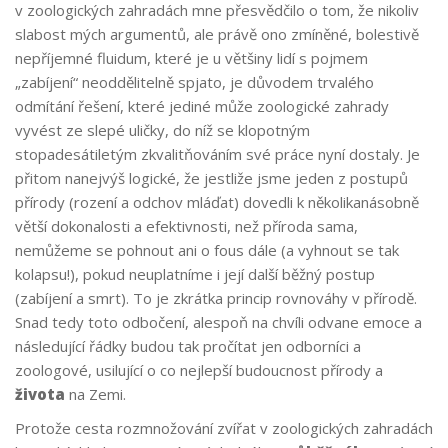
v zoologických zahradách mne přesvědčilo o tom, že nikoliv
slabost mých argumentů, ale právě ono zmíněné, bolestivě
nepříjemné fluidum, které je u většiny lidí s pojmem
„zabíjení“ neoddělitelně spjato, je důvodem trvalého
odmítání řešení, které jediné může zoologické zahrady
vyvést ze slepé uličky, do níž se klopotným
stopadesátiletým zkvalitňováním své práce nyní dostaly. Je
přitom nanejvýš logické, že jestliže jsme jeden z postupů
přírody (rození a odchov mláďat) dovedli k několikanásobně
větší dokonalosti a efektivnosti, než příroda sama,
nemůžeme se pohnout ani o fous dále (a vyhnout se tak
kolapsu!), pokud neuplatníme i její další běžný postup
(zabíjení a smrt). To je zkrátka princip rovnováhy v přírodě.
Snad tedy toto odbočení, alespoň na chvíli odvane emoce a
následující řádky budou tak pročítat jen odborníci a
zoologové, usilující o co nejlepší budoucnost přírody a
života
na Zemi.
Protože cesta rozmnožování zvířat v zoologických zahradách