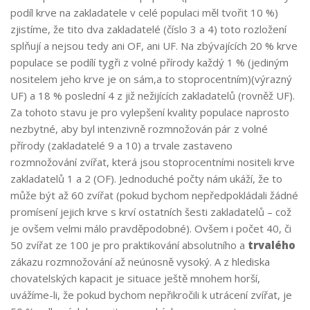
podíl krve na zakladatele v celé populaci měl tvořit 10 %)
zjistíme, že tito dva zakladatelé (číslo 3 a 4) toto rozložení
splňují a nejsou tedy ani OF, ani UF. Na zbývajících 20 % krve
populace se podílí tygři z volné přírody každý 1 % (jediným
nositelem jeho krve je on sám,a to stoprocentním)(výrazný
UF) a 18 % poslední 4 z již nežijících zakladatelů (rovněž UF).
Za tohoto stavu je pro vylepšení kvality populace naprosto
nezbytné, aby byl intenzivně rozmnožován pár z volné
přírody (zakladatelé 9 a 10) a trvale zastaveno
rozmnožování zvířat, která jsou stoprocentními nositeli krve
zakladatelů 1 a 2 (OF). Jednoduché počty nám ukáží, že to
může být až 60 zvířat (pokud bychom nepředpokládali žádné
promísení jejich krve s krví ostatních šesti zakladatelů – což
je ovšem velmi málo pravděpodobné). Ovšem i počet 40, či
50 zvířat ze 100 je pro praktikování absolutního a
trvalého
zákazu rozmnožování až neúnosně vysoký. A z hlediska
chovatelských kapacit je situace ještě mnohem horší,
uvážíme-li, že pokud bychom nepřikročili k utrácení zvířat, je