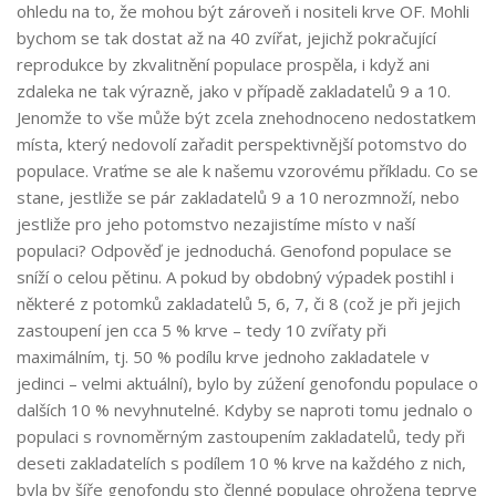
ohledu na to, že mohou být zároveň i nositeli krve OF. Mohli
bychom se tak dostat až na 40 zvířat, jejichž pokračující
reprodukce by zkvalitnění populace prospěla, i když ani
zdaleka ne tak výrazně, jako v případě zakladatelů 9 a 10.
Jenomže to vše může být zcela znehodnoceno nedostatkem
místa, který nedovolí zařadit perspektivnější potomstvo do
populace. Vraťme se ale k našemu vzorovému příkladu. Co se
stane, jestliže se pár zakladatelů 9 a 10 nerozmnoží, nebo
jestliže pro jeho potomstvo nezajistíme místo v naší
populaci? Odpověď je jednoduchá. Genofond populace se
sníží o celou pětinu. A pokud by obdobný výpadek postihl i
některé z potomků zakladatelů 5, 6, 7, či 8 (což je při jejich
zastoupení jen cca 5 % krve – tedy 10 zvířaty při
maximálním, tj. 50 % podílu krve jednoho zakladatele v
jedinci – velmi aktuální), bylo by zúžení genofondu populace o
dalších 10 % nevyhnutelné. Kdyby se naproti tomu jednalo o
populaci s rovnoměrným zastoupením zakladatelů, tedy při
deseti zakladatelích s podílem 10 % krve na každého z nich,
byla by šíře genofondu sto členné populace ohrožena teprve