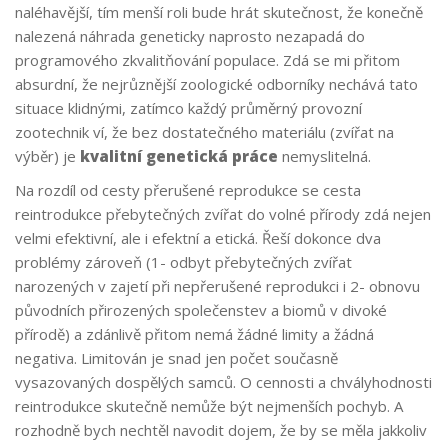
naléhavější, tím menší roli bude hrát skutečnost, že konečně
nalezená náhrada geneticky naprosto nezapadá do
programového zkvalitňování populace. Zdá se mi přitom
absurdní, že nejrůznější zoologické odborníky nechává tato
situace klidnými, zatímco každý průměrný provozní
zootechnik ví, že bez dostatečného materiálu (zvířat na
výběr) je
kvalitní genetická práce
nemyslitelná.
Na rozdíl od cesty přerušené reprodukce se cesta
reintrodukce přebytečných zvířat do volné přírody zdá nejen
velmi efektivní, ale i efektní a etická. Řeší dokonce dva
problémy zároveň (1- odbyt přebytečných zvířat
narozených v zajetí při nepřerušené reprodukci i 2- obnovu
původních přirozených společenstev a biomů v divoké
přírodě) a zdánlivě přitom nemá žádné limity a žádná
negativa. Limitován je snad jen počet současně
vysazovaných dospělých samců. O cennosti a chvályhodnosti
reintrodukce skutečně nemůže být nejmenších pochyb. A
rozhodně bych nechtěl navodit dojem, že by se měla jakkoliv