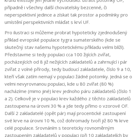
kruhu existuje jen jediné východisko: utratit potomky OF,
případně i všechny další chovatelsky bezcenné, či
neperspektivní jedince a získat tak prostor a podmínky pro
umístění perspektivních mláďat s krví UF.
Pro ilustraci si můžeme probrat hypoteticky zjednodušený
příklad evropské populace tygra sumaterského (kde se
skutečný stav našemu hypotetickému příkladu velmi blíží).
Představme si tedy populaci cca 100 žijících zvířat,
pocházejících od 8 již nežijících zakladatelů a zahrnující i pár
zvířat z volné přírody, tedy budoucí zakladatele, číslo 9 a 10,
kteří však zatím nemají v populaci žádné potomky. Jedná se o
velmi nevyrovnanou populaci, kde u 80 zvířat (80 %)
nacházíme (mimo jiné) krev jednoho páru zakladatelů (číslo 1
a 2). Celkově je v populaci krev každého z těchto zakladatelů
zastoupena na úrovni 30 % a jde tedy přímo o vzorové OF.
Další 2 zakladatelé (opět pár) mají procentické zastoupení
své krve na úrovni 10 %, což dohromady tvoří již 80 % krve
celé populace. Srovnáním s teoreticky rovnoměrným
zastoupením zakladatelů v populaci (při 10 zakladatelích by