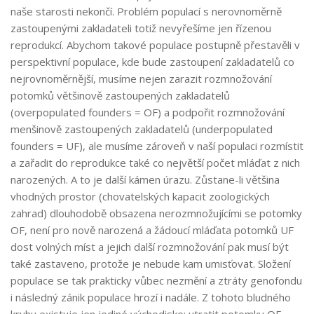
naše starosti nekončí. Problém populací s nerovnoměrně
zastoupenými zakladateli totiž nevyřešíme jen řízenou
reprodukcí. Abychom takové populace postupně přestavěli v
perspektivní populace, kde bude zastoupení zakladatelů co
nejrovnoměrnější, musíme nejen zarazit rozmnožování
potomků většinově zastoupených zakladatelů
(overpopulated founders = OF) a podpořit rozmnožování
menšinově zastoupených zakladatelů (underpopulated
founders = UF), ale musíme zároveň v naší populaci rozmístit
a zařadit do reprodukce také co největší počet mláďat z nich
narozených. A to je další kámen úrazu. Zůstane-li většina
vhodných prostor (chovatelských kapacit zoologických
zahrad) dlouhodobě obsazena nerozmnožujícími se potomky
OF, není pro nově narozená a žádoucí mláďata potomků UF
dost volných míst a jejich další rozmnožování pak musí být
také zastaveno, protože je nebude kam umisťovat. Složení
populace se tak prakticky vůbec nezmění a ztráty genofondu
i následný zánik populace hrozí i nadále. Z tohoto bludného