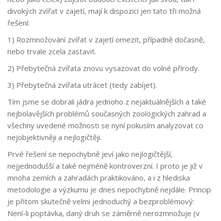
divokých zvířat v zajetí, mají k dispozici jen tato tři možná
řešení:
1) Rozmnožování zvířat v zajetí omezit, případně dočasně,
nebo trvale zcela zastavit.
2) Přebytečná zvířata znovu vysazovat do volné přírody.
3) Přebytečná zvířata utrácet (tedy zabíjet).
Tím jsme se dobrali jádra jednoho z nejaktuálnějších a také
nejbolavějších problémů současných zoologických zahrad a
všechny uvedené možnosti se nyní pokusím analyzovat co
nejobjektivněji a nejlogičtěji.
Prvé řešení se nepochybně jeví jako nejlogičtější,
nejjednodušší a také nejméně kontroverzní. I proto je již v
mnoha zemích a zahradách praktikováno, a i z hlediska
metodologie a výzkumu je dnes nepochybně nejdále. Princip
je přitom skutečně velmi jednoduchý a bezproblémový:
Není-li poptávka, daný druh se záměrně nerozmnožuje (v