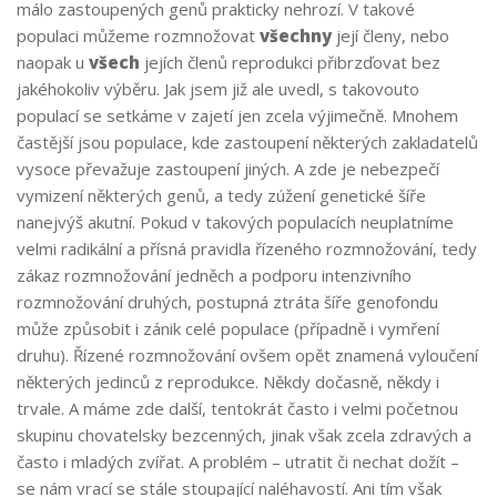
málo zastoupených genů prakticky nehrozí. V takové
populaci můžeme rozmnožovat
všechny
její členy, nebo
naopak u
všech
jejích členů reprodukci přibrzďovat bez
jakéhokoliv výběru. Jak jsem již ale uvedl, s takovouto
populací se setkáme v zajetí jen zcela výjimečně. Mnohem
častější jsou populace, kde zastoupení některých zakladatelů
vysoce převažuje zastoupení jiných. A zde je nebezpečí
vymizení některých genů, a tedy zúžení genetické šíře
nanejvýš akutní. Pokud v takových populacích neuplatníme
velmi radikální a přísná pravidla řízeného rozmnožování, tedy
zákaz rozmnožování jedněch a podporu intenzivního
rozmnožování druhých, postupná ztráta šíře genofondu
může způsobit i zánik celé populace (případně i vymření
druhu). Řízené rozmnožování ovšem opět znamená vyloučení
některých jedinců z reprodukce. Někdy dočasně, někdy i
trvale. A máme zde další, tentokrát často i velmi početnou
skupinu chovatelsky bezcenných, jinak však zcela zdravých a
často i mladých zvířat. A problém – utratit či nechat dožít –
se nám vrací se stále stoupající naléhavostí. Ani tím však