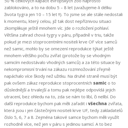
50 % celkových kapacit evropských zoo naprosto
zablokováno, a to na dobu 5 – 8 let (uvažujeme-li délku
života tygra jen 10 – 15 let !!). To jsme se ale stále nedostali
k momentu, který celou, již tak dost nepříznivou situaci
zkomplikuje ještě mnohem víc. Jde o rozložení pohlaví.
Většina zahrad chová tygry v páru, případně v triu, takže
pokud je mezi stoprocentními nositeli krve OF více samců
než samic, mohlo by se omezení reprodukce týkat ještě
mnohem většího počtu zvířat (protože by se vhodným
samicím nedostávalo vhodných samců) a za této situace by
nekompromisní trvání na zákazu rozmnožování zřejmě
napáchalo více škody než užitku. Na druhé straně musí být
pak ovšem zákaz reprodukce stoprocentních
samic
o to
důslednější a trvalejší a tomu pak nejlépe odpovídá jejich
utracení, bez ohledu na to, zda se nám to líbí, či nelíbí. Do
další reprodukce bychom pak měli zařadit i
všechna
zvířata,
která jsou i jen částečnými nositeli krve UF, tedy zakladatelů
číslo 5, 6, 7 a 8. Zejména takové samce bychom měli využít
rozhodně více, než jen v páru s jedinou samicí. A to bez