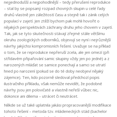
nejjednodušší a nejpohodlnější – tedy přerušení reprodukce
– stal by se popsaný rozpad chovných skupin u celé řady
druhů vlastně jen záležitostí času a stejně tak i zánik celých
populací v zajetí. Jen ztěží bychom pak mohli hovořit o
nějakých perspektivách záchrany druhu jeho chovem v zajetí.
Tak, jak se tyto skutečnosti stávají zřejmé stále většímu
okruhu zoologických odborníků, objevují se nyní i nejrůznější
návrhy jakýchsi kompromisních řešení. Uvažuje se na příklad
o tom, že se reprodukce nepřeruší zcela, ale jen omezí (při
střídavém připařování samic skupiny vždy jen po jedné) a z
narozených mláďat se samice ponechají a samci se utratí
hned po narození (pokud se do té doby neobjeví nějaký
zájemce). Ten, kdo pozorně sledoval předchozí popis
ilustračního příkladu, však nemůže nevidět, že podobné
návrhy jsou jen polovičaté a vlastně neřeší vůbec nic,
dokonce ani dilema – utrácet či neutrácet.
Někde se už také uplatnila jakási propracovanější modifikace
tohoto řešení – metoda tzv. mládeneckých stád (bachelor