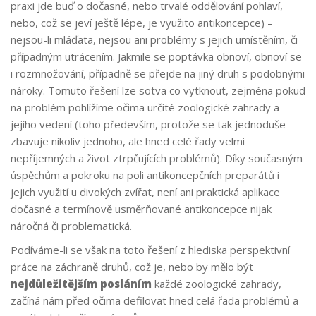
praxi jde buď o dočasné, nebo trvalé oddělování pohlaví,
nebo, což se jeví ještě lépe, je využito antikoncepce) –
nejsou-li mláďata, nejsou ani problémy s jejich umístěním, či
případným utrácením. Jakmile se poptávka obnoví, obnoví se
i rozmnožování, případně se přejde na jiný druh s podobnými
nároky. Tomuto řešení lze sotva co vytknout, zejména pokud
na problém pohlížíme očima určité zoologické zahrady a
jejího vedení (toho především, protože se tak jednoduše
zbavuje nikoliv jednoho, ale hned celé řady velmi
nepříjemných a život ztrpčujících problémů). Díky současným
úspěchům a pokroku na poli antikoncepčních preparátů i
jejich využití u divokých zvířat, není ani praktická aplikace
dočasné a termínově usměrňované antikoncepce nijak
náročná či problematická.
Podíváme-li se však na toto řešení z hlediska perspektivní
práce na záchraně druhů, což je, nebo by mělo být
nejdůležitějším posláním
každé zoologické zahrady,
začíná nám před očima defilovat hned celá řada problémů a