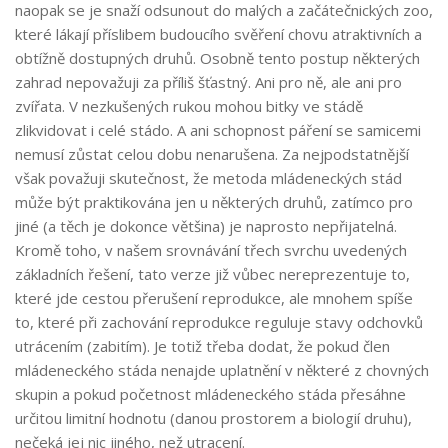
naopak se je snaží odsunout do malých a začátečnických zoo,
které lákají příslibem budoucího svěření chovu atraktivních a
obtížně dostupných druhů. Osobně tento postup některých
zahrad nepovažuji za příliš šťastný. Ani pro ně, ale ani pro
zvířata. V nezkušených rukou mohou bitky ve stádě
zlikvidovat i celé stádo. A ani schopnost páření se samicemi
nemusí zůstat celou dobu nenarušena. Za nejpodstatnější
však považuji skutečnost, že metoda mládeneckých stád
může být praktikována jen u některých druhů, zatímco pro
jiné (a těch je dokonce většina) je naprosto nepřijatelná.
Kromě toho, v našem srovnávání třech svrchu uvedených
základních řešení, tato verze již vůbec nereprezentuje to,
které jde cestou přerušení reprodukce, ale mnohem spíše
to, které při zachování reprodukce reguluje stavy odchovků
utrácením (zabitím). Je totiž třeba dodat, že pokud člen
mládeneckého stáda nenajde uplatnění v některé z chovných
skupin a pokud početnost mládeneckého stáda přesáhne
určitou limitní hodnotu (danou prostorem a biologií druhu),
nečeká jej nic jiného, než utracení.