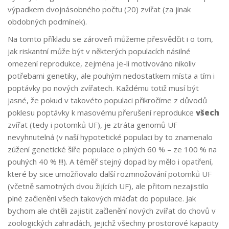
výpadkem dvojnásobného počtu (20) zvířat (za jinak
obdobných podmínek).
Na tomto příkladu se zároveň můžeme přesvědčit i o tom,
jak riskantní může být v některých populacích násilné
omezení reprodukce, zejména je-li motivováno nikoliv
potřebami genetiky, ale pouhým nedostatkem místa a tím i
poptávky po nových zvířatech. Každému totiž musí být
jasné, že pokud v takovéto populaci přikročíme z důvodů
poklesu poptávky k masovému přerušení reprodukce
všech
zvířat (tedy i potomků UF), je ztráta genomů UF
nevyhnutelná (v naší hypotetické populaci by to znamenalo
zúžení genetické šíře populace o plných 60 % – ze 100 % na
pouhých 40 % !!!). A téměř stejný dopad by mělo i opatření,
které by sice umožňovalo další rozmnožování potomků UF
(včetně samotných dvou žijících UF), ale přitom nezajistilo
plné začlenění všech takových mláďat do populace. Jak
bychom ale chtěli zajistit začlenění nových zvířat do chovů v
zoologických zahradách, jejichž všechny prostorové kapacity