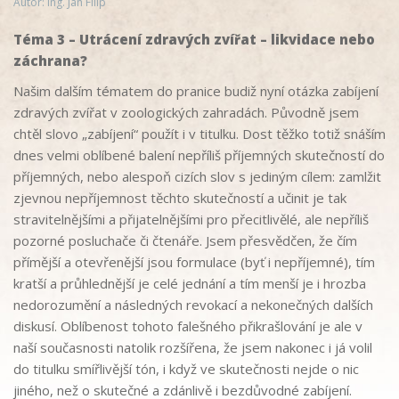
Autor: ing. Jan Filip
Téma 3 – Utrácení zdravých zvířat – likvidace nebo
záchrana?
Našim dalším tématem do pranice budiž nyní otázka zabíjení
zdravých zvířat v zoologických zahradách. Původně jsem
chtěl slovo „zabíjení“ použít i v titulku. Dost těžko totiž snáším
dnes velmi oblíbené balení nepříliš příjemných skutečností do
příjemných, nebo alespoň cizích slov s jediným cílem: zamlžit
zjevnou nepříjemnost těchto skutečností a učinit je tak
stravitelnějšími a přijatelnějšími pro přecitlivělé, ale nepříliš
pozorné posluchače či čtenáře. Jsem přesvědčen, že čím
přímější a otevřenější jsou formulace (byť i nepříjemné), tím
kratší a průhlednější je celé jednání a tím menší je i hrozba
nedorozumění a následných revokací a nekonečných dalších
diskusí. Oblíbenost tohoto falešného přikrašlování je ale v
naší současnosti natolik rozšířena, že jsem nakonec i já volil
do titulku smířlivější tón, i když ve skutečnosti nejde o nic
jiného, než o skutečné a zdánlivě i bezdůvodné zabíjení.