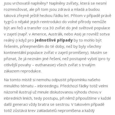
jsou vrchovatě naplněny? Naplněny zvířaty, která se nesmí
rozmnožovat, ale při tom jsou zdravá a mladá a budou
taková zřejmě ještě hezkou řádku let. Přitom v případě právě
tygrů o nějaké jejich reintrodukci do volné přírody nemůže
být ani řeči a transfer cca 30 zvířat do jiné světové populace
v zajetí (např. v Americe, Austrálii, nebo Asii) je rovněž sotva
reálný (i když pro
jednotlivé případy
by to mohlo být
řešením, přinejmenším do té doby, než by byly všechny
kontinentální populace zvířat v zajetí promíšeny). Musím se
přiznat, že já neznám jiné řešení, než postupné vybití (pro ty
citlivější povahy – euthanasie) všech zvířat s trvalým
zákazem reprodukce.
Na tomto místě si nemohu odpustit připomínku našeho
minulého tématu – inbreedingu. Předchozí řádky totiž velmi
názorně ilustrují už minule diskutovanou výhodu chovu v
inbredních liniích, tedy postupu, při němž připouštíme v každé
další generaci vždy bratra se sestrou. V takovém případě
totiž zůstává krev zakladatelů nepromíšena a každý