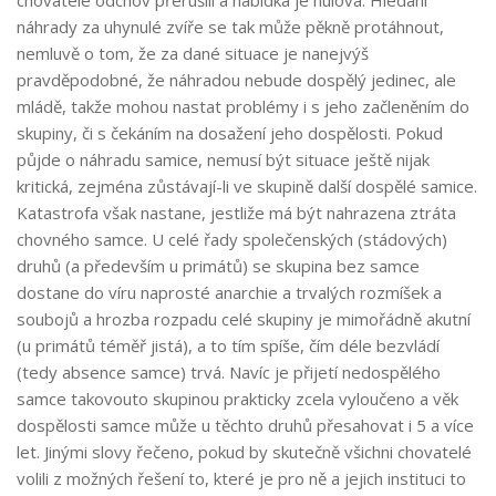
chovatelé odchov přerušili a nabídka je nulová. Hledání
náhrady za uhynulé zvíře se tak může pěkně protáhnout,
nemluvě o tom, že za dané situace je nanejvýš
pravděpodobné, že náhradou nebude dospělý jedinec, ale
mládě, takže mohou nastat problémy i s jeho začleněním do
skupiny, či s čekáním na dosažení jeho dospělosti. Pokud
půjde o náhradu samice, nemusí být situace ještě nijak
kritická, zejména zůstávají-li ve skupině další dospělé samice.
Katastrofa však nastane, jestliže má být nahrazena ztráta
chovného samce. U celé řady společenských (stádových)
druhů (a především u primátů) se skupina bez samce
dostane do víru naprosté anarchie a trvalých rozmíšek a
soubojů a hrozba rozpadu celé skupiny je mimořádně akutní
(u primátů téměř jistá), a to tím spíše, čím déle bezvládí
(tedy absence samce) trvá. Navíc je přijetí nedospělého
samce takovouto skupinou prakticky zcela vyloučeno a věk
dospělosti samce může u těchto druhů přesahovat i 5 a více
let. Jinými slovy řečeno, pokud by skutečně všichni chovatelé
volili z možných řešení to, které je pro ně a jejich instituci to