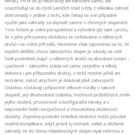
herds). Při ní se již neutrácejí ani narození samci, ale
soustřeďují se do čistě samčích stád (vždy z několika zahrad
dohromady v jediné z nich), kde čekají na své případné
využití jako náhrady za uhynulé samce v chovných skupinách.
Toto řešení je velmi perspektivní a výhodné (již také i proto,
že s jeho přirozenou obdobou se setkáváme u některých
druhů i ve volné přírodě). Nesmíme však zapomínat na to, že
úspěch delšího chovu takovýchto skupin je závislý na celé
řadě podmínek (např. u některých druhů na absolutní izolaci –
i pachové – takového stáda od samic stejného a někdy
dokonce i jen příbuzného druhu), z nichž mnohé ještě ani
neznáme, natož abychom je dokázali plně zabezpečit.
Otázkou zůstávají i přípustné věkové rozdíly v takové
skupině, její dlouhodobá stabilita, možnosti průběžných změn
jejího složení, prostorové a konfigurační nároky a v
neposlední řadě i bezpečnost a chovatelská zkušenost
obsluhy. Zejména poslední zmíněná okolnost může působit
značné komplikace, když právě ty bohaté, velké a zkušené
zahrady se do chovu mládeneckých skupin nijak nehrnou a