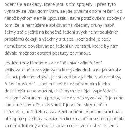
odehraje a náklady, které jsou s tím spojeny. I přes tyto
výhrady se však domnívám, že jde o velmi dobré řešení, od
něhož bychom neměli upouštět. Hlavní potíž ovšem spočívá v
tom, že je nemůžeme aplikovat na všechny druhy (např.
šelmy stále ještě na konečné řešení svých reintrodukčních
problémů čekají) a všechny situace. Rozhodně je tedy
nemůžeme považovat za řešení univerzální, které by nám
dávalo možnost ostatní postupy zavrhnout.
Jestliže tedy hledáme skutečně univerzální řešení,
aplikovatelné bez výjimky na kterýkoliv druh a na jakoukoliv
situaci, pak nám zbývá, jak se zdá bez jakékoliv alternativy,
řešení poslední – zabíjení. Ještě než přistoupím k jeho
detailnějšímu posouzení, chtěl bych se nějak vypořádat s
etickými zábranami a pocity, které v nás vyvolává již jen ono
samotné slovo. Pro většinu lidí je v něm skryto něco
hrůzného, nečistého a zavrženíhodného. A přitom smrt nás
obklopuje prakticky na každém kroku a příroda sama ji přijala
za neoddělitelný atribut života a celé své existence. Jen si