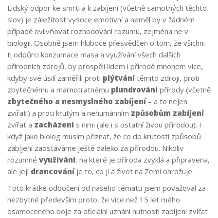
Lidský odpor ke smrti a k zabíjení (včetně samotných těchto
slov) je záležitost vysoce emotivní a neměl by v žádném
případě ovlivňovat rozhodování rozumu, zejména ne v
biologii. Osobně jsem hluboce přesvědčen o tom, že všichni
ti odpůrci konzumace masa a využívání všech dalších
přírodních zdrojů, by prospěli lidem i přírodě mnohem více,
kdyby své úsilí zaměřili proti
plýtvání
těmito zdroji, proti
zbytečnému a marnotratnému
plundrování
přírody (včetně
zbytečného a nesmyslného zabíjení
– a to nejen
zvířat!) a proti krutým a nehumánním
způsobům zabíjení
zvířat a
zacházení
s nimi (ale i s ostatní živou přírodou). I
když jako biolog musím přiznat, že co do krutosti způsobů
zabíjení zaostáváme ještě daleko za přírodou. Nikoliv
rozumné
využívání
, na které je příroda zvyklá a připravena,
ale její
drancování
je to, co ji a život na Zemi ohrožuje.
Toto krátké odbočení od našeho tématu jsem považoval za
nezbytné především proto, že více než 15 let mého
osamoceného boje za oficiální uznání nutnosti zabíjení zvířat