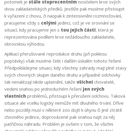
potomek je
stále
stoprocentním
nositelem krve svých
dvou zakladatelských předků. Jestliže pak musíme přistoupit
k vyřazení z chovu, či naopak k zintensivnění rozmnožování,
pracujeme vždy s
celými
jedinci, což je ve srovnání se
situací, kdy pracujeme jen s
tou jejich částí
, která je
reprezentována podílem krve nežádoucího zakladatele,
obrovskou výhodou.
Aplikací přerušované reprodukce druhu (při poklesu
poptávky) však musíme čelit i dalším úskalím tohoto řešení.
Předpokládejme situaci, kdy všechny zahrady mají plné stavy
svých chovných skupin daného druhu a případné odchovky
tak nenalézají nikde uplatnění, takže
všichni
chovatelé,
vedeni snahou po jednoduchém řešení
jen svých
vlastních
problémů, přistoupí k přerušení odchovu. Taková
situace ale vcelku logicky nemůže mít dlouhého trvání. Dříve
nebo později musí v některé zoo dojít k úhynu či jiné ztrátě
chovného jedince, doprovázené pak snahou najít za něj
patřičnou náhradu. Problém je ovšem v tom, že všichni