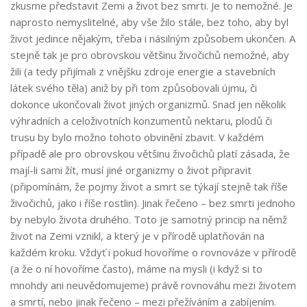
zkusme představit Zemi a život bez smrti. Je to nemožné. Je
naprosto nemyslitelné, aby vše žilo stále, bez toho, aby byl
život jedince nějakým, třeba i násilným způsobem ukončen. A
stejně tak je pro obrovskou většinu živočichů nemožné, aby
žili (a tedy přijímali z vnějšku zdroje energie a stavebních
látek svého těla) aniž by při tom způsobovali újmu, či
dokonce ukončovali život jiných organizmů. Snad jen několik
výhradních a celoživotních konzumentů nektaru, plodů či
trusu by bylo možno tohoto obvinění zbavit. V každém
případě ale pro obrovskou většinu živočichů platí zásada, že
mají-li sami žít, musí jiné organizmy o život připravit
(připomínám, že pojmy život a smrt se týkají stejně tak říše
živočichů, jako i říše rostlin). Jinak řečeno – bez smrti jednoho
by nebylo života druhého. Toto je samotný princip na němž
život na Zemi vznikl, a který je v přírodě uplatňován na
každém kroku. Vždyť i pokud hovoříme o rovnováze v přírodě
(a že o ní hovoříme často), máme na mysli (i když si to
mnohdy ani neuvědomujeme) právě rovnováhu mezi životem
a smrtí, nebo jinak řečeno – mezi přežíváním a zabíjením.