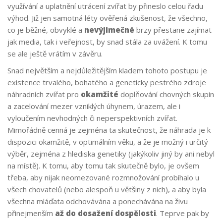
využívání a uplatnění utrácení zvířat by přineslo celou řadu
výhod. Již jen samotná léty ověřená zkušenost, že všechno,
co je běžné, obvyklé a
nevýjimečné
brzy přestane zajímat
jak media, tak i veřejnost, by snad stála za uvážení. K tomu
se ale ještě vrátím v závěru.
Snad největším a nejdůležitějším kladem tohoto postupu je
existence trvalého, bohatého a geneticky pestrého zdroje
náhradních zvířat pro
okamžité
doplňování chovných skupin
a zacelování mezer vzniklých úhynem, úrazem, ale i
vyloučením nevhodných či neperspektivních zvířat.
Mimořádně cenná je zejména ta skutečnost, že náhrada je k
dispozici okamžitě, v optimálním věku, a že je možný i určitý
výběr, zejména z hlediska genetiky (jakýkoliv jiný by ani nebyl
na místě). K tomu, aby tomu tak skutečně bylo, je ovšem
třeba, aby nijak neomezované rozmnožování probíhalo u
všech chovatelů (nebo alespoň u většiny z nich), a aby byla
všechna mláďata odchovávána a ponechávána na živu
přinejmenším
až do dosažení dospělosti
. Teprve pak by