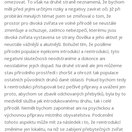
omezovat. To však na druhé straně neznamená, že bychom
měli před jejími určitými riziky a negativy zavírat oči. Již při
probírání minulých témat jsem se zmiňoval o tom, že
prostor pro divoká zvířata ve volné přírodě se neustále
zmenšuje a ochuzuje, zatímco nebezpečí, kterému jsou
divoká zvířata vystavena se strany člověka a jeho aktivit je
neustále vážnější a akutnější. Bohužel tím, že posílíme
přírodní populace injekcemi introdukcí a reintrodukcí, tyto
negativní skutečnosti neodstraníme a dokonce ani
neoslabíme jejich dopad. Na druhé straně ale jimi můžeme
stav přírodního prostředí i zhoršit a ohrozit tak populace
ostatních původních druhů dané oblasti. Pokud bychom tedy
k reintrodukci přistupovali bez pečlivé přípravy a uvážení jen
proto, abychom se zbavili odchovaných přebytků, byla by to
medvědí služba jak introdukovanému druhu, tak i celé
přírodě. Neměli bychom zapomínat ani na psychickou a
výchovnou přípravu místního obyvatelstva. Podcenění
tohoto aspektu může mít za následek i to, že reintrodukcí
změníme jen lokalitu, na níž se zabíjení přebytečných zvířat