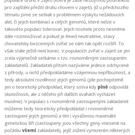
populace druhu v zajetí (která je zase nezbytnou podmínkou
pro zajištění přežití druhu chovem v zajetí). Již u předchozího
tématu jsme se setkali s problémem výskytu nežádoucích
alel, či jejich kombinací a celých genomů, které nelze v
takovéto populaci tolerovat. Jejich nositele proto nesmíme
dále rozmnožovat a pokud je ihned neutratíme, stavy
chovatelsky bezcenných zvířat se nám tak opět rozšíří. To
však stále ještě není konec. V populacích zvířat v zajetí se jen
zcela výjimečně setkáme s tzv. rovnoměrným zastoupením
zakladatelů. Zakladateli přitom nazýváme jedince odchycené
z přírody, u nichž předpokládáme vzájemnou nepříbuznost, a
tedy absolutní rozdílnost jejich genomů (jde pochopitelně
jen o teoretický předpoklad, který sotva kdy
plně
odpovídá
skutečnosti, ale z něčeho při dalších úvahách vycházet
musíme). V populaci s rovnoměrně zastoupenými zakladateli
můžeme tedy teoreticky předpokládat i rovnoměrné
zastoupení jejich genomů a tím i vyváženou maximální
genetickou šíři (zastoupeny jsou všechny geny vnesené na
počátku
všemi
zakladateli), jejíž zúžení vymizením některých