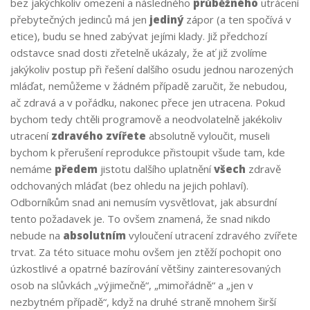
bez jakýchkoliv omezení a následného
průběžného
utrácení
přebytečných jedinců má jen
jediný
zápor (a ten spočívá v
etice), budu se hned zabývat jejími klady. Již předchozí
odstavce snad dosti zřetelně ukázaly, že ať již zvolíme
jakýkoliv postup při řešení dalšího osudu jednou narozených
mláďat, nemůžeme v žádném případě zaručit, že nebudou,
ač zdravá a v pořádku, nakonec přece jen utracena. Pokud
bychom tedy chtěli programově a neodvolatelně jakékoliv
utracení
zdravého zvířete
absolutně vyloučit, museli
bychom k přerušení reprodukce přistoupit všude tam, kde
nemáme
předem
jistotu dalšího uplatnění
všech
zdravě
odchovaných mláďat (bez ohledu na jejich pohlaví).
Odborníkům snad ani nemusím vysvětlovat, jak absurdní
tento požadavek je. To ovšem znamená, že snad nikdo
nebude na
absolutním
vyloučení utracení zdravého zvířete
trvat. Za této situace mohu ovšem jen ztěží pochopit ono
úzkostlivé a opatrné bazírování většiny zainteresovaných
osob na slůvkách „výjimečně“, „mimořádně“ a „jen v
nezbytném případě“, když na druhé straně mnohem širší