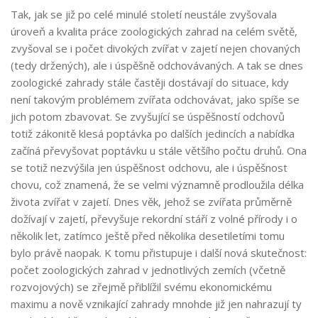
Tak, jak se již po celé minulé století neustále zvyšovala
úroveň a kvalita práce zoologických zahrad na celém světě,
zvyšoval se i počet divokých zvířat v zajetí nejen chovaných
(tedy držených), ale i úspěšně odchovávaných. A tak se dnes
zoologické zahrady stále častěji dostávají do situace, kdy
není takovým problémem zvířata odchovávat, jako spíše se
jich potom zbavovat. Se zvyšující se úspěšností odchovů
totiž zákonitě klesá poptávka po dalších jedincích a nabídka
začíná převyšovat poptávku u stále většího počtu druhů. Ona
se totiž nezvýšila jen úspěšnost odchovu, ale i úspěšnost
chovu, což znamená, že se velmi významně prodloužila délka
života zvířat v zajetí. Dnes věk, jehož se zvířata průměrně
dožívají v zajetí, převyšuje rekordní stáří z volné přírody i o
několik let, zatímco ještě před několika desetiletími tomu
bylo právě naopak. K tomu přistupuje i další nová skutečnost:
počet zoologických zahrad v jednotlivých zemích (včetně
rozvojových) se zřejmě přiblížil svému ekonomickému
maximu a nově vznikající zahrady mnohde již jen nahrazují ty