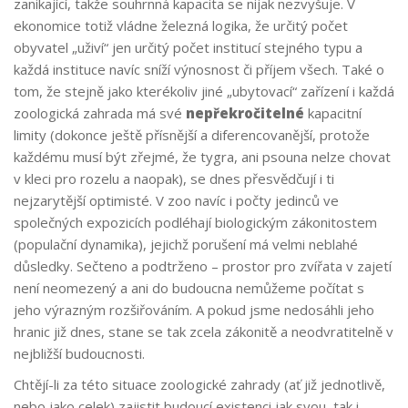
zanikající, takže souhrnná kapacita se nijak nezvyšuje. V
ekonomice totiž vládne železná logika, že určitý počet
obyvatel „uživí“ jen určitý počet institucí stejného typu a
každá instituce navíc sníží výnosnost či příjem všech. Také o
tom, že stejně jako kterékoliv jiné „ubytovací“ zařízení i každá
zoologická zahrada má své
nepřekročitelné
kapacitní
limity (dokonce ještě přísnější a diferencovanější, protože
každému musí být zřejmé, že tygra, ani psouna nelze chovat
v kleci pro rozelu a naopak), se dnes přesvědčují i ti
nejzarytější optimisté. V zoo navíc i počty jedinců ve
společných expozicích podléhají biologickým zákonitostem
(populační dynamika), jejichž porušení má velmi neblahé
důsledky. Sečteno a podtrženo – prostor pro zvířata v zajetí
není neomezený a ani do budoucna nemůžeme počítat s
jeho výrazným rozšiřováním. A pokud jsme nedosáhli jeho
hranic již dnes, stane se tak zcela zákonitě a neodvratitelně v
nejbližší budoucnosti.
Chtějí-li za této situace zoologické zahrady (ať již jednotlivě,
nebo jako celek) zajistit budoucí existenci jak svou, tak i